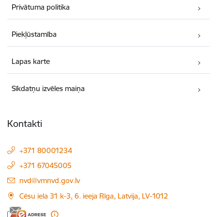
Privātuma politika
Piekļūstamība
Lapas karte
Sīkdatņu izvēles maiņa
Kontakti
+371 80001234
+371 67045005
E-pasts:
nvd@vmnvd.gov.lv
Cēsu iela 31 k-3, 6. ieeja Rīga, Latvija, LV-1012