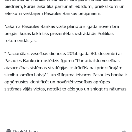
biedriem, kuras laikā tika pārrunāti iebildumi, priekšlikumi un
ieteikumi veiktajiem Pasaules Bankas pētījumiem.
Nākamā Pasaules Bankas vizīte plānota šī gada novembra
beigās, kuras laikā tiks prezentētas izstrādātās Politikas
rekomendācijas.
* Nacionālais veselības dienests 2014. gada 30. decembrī ar
Pasaules Banku ir noslēdzis līgumu "Par atbalstu veselības
aizsardzības sistēmas stratēģijas izstrādāšanai prioritārajām
slimību jomām Latvijā", un šī līguma ietvaros Pasaules banka ir
apņēmusies identificēt un novērtēt veselības aprūpes
sistēmas vājās vietas, noteikt to cēloņus un sniegt risinājumus.
Drukāt lapu