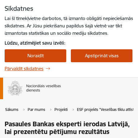
Pāriet uz lapas saturu
Sīkdatnes
Spied
lai meklētu
Enter
Lai šī tīmekļvietne darbotos, tā izmanto obligāti nepieciešamās
sīkdatnes. Ar Jūsu piekrišanu papildus šajā vietnē var tikt
izmantotas statistikas un sociālo mediju sīkdatnes.
Lūdzu, atzīmējiet savu izvēli:
Noraidīt
Apstiprināt visas
Pārvaldīt sīkdatnes
Sākums
Par mums
Projekti
ESF projekts "Veselības tīklu attīstī
Pasaules Bankas eksperti ierodas Latvijā,
lai prezentētu pētījumu rezultātus