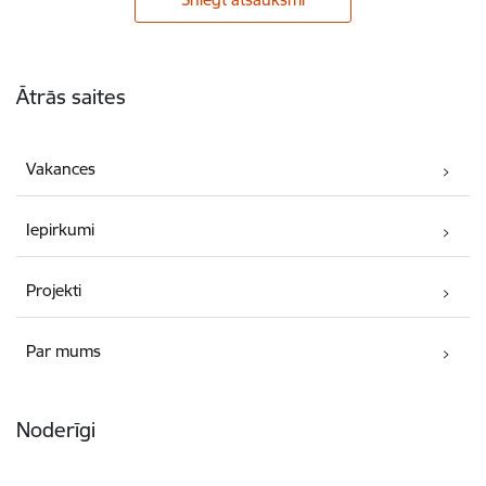
Kājene
Ātrās saites
Vakances
Iepirkumi
Projekti
Par mums
Noderīgi