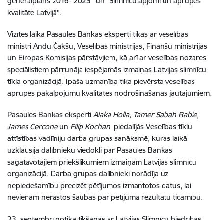
ģenerālplāns 2016- 2025" un "Slimnīcu apjomi un aprūpes
kvalitāte Latvijā".
Vizītes laikā Pasaules Bankas eksperti tikās ar veselības
ministri Andu Čakšu, Veselības ministrijas, Finanšu ministrijas
un Eiropas Komisijas pārstāvjiem, kā arī ar veselības nozares
speciālistiem pārrunāja iespējamās izmaiņas Latvijas slimnīcu
tīkla organizācijā. Īpaša uzmanība tika pievērsta veselības
aprūpes pakalpojumu kvalitātes nodrošināšanas jautājumiem.
Pasaules Bankas eksperti
Alaka Holla, Tamer Sabah Rabie,
James Cercone
un
Filip Kochan
piedalījās Veselības tīklu
attīstības vadlīniju darba grupas sanāksmē, kuras laikā
uzklausīja dalībnieku viedokli par Pasaules Bankas
sagatavotajiem priekšlikumiem izmaiņām Latvijas slimnīcu
organizācijā. Darba grupas dalībnieki norādīja uz
nepieciešamību precizēt pētījumos izmantotos datus, lai
nevienam nerastos šaubas par pētījuma rezultātu ticamību.
23. septembrī notika tikšanās ar Latvijas Slimnīcu biedrības