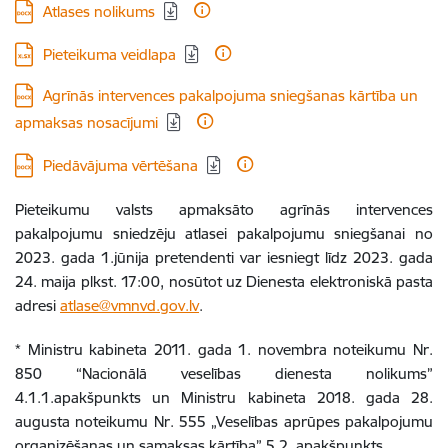
Lejupielādēt:
Atlases nolikums
Lejupielādēt:
Pieteikuma veidlapa
Lejupielādēt:
Agrīnās intervences pakalpojuma sniegšanas kārtība un
apmaksas nosacījumi
Lejupielādēt:
Piedāvājuma vērtēšana
Pieteikumu valsts apmaksāto agrīnās intervences
pakalpojumu sniedzēju atlasei pakalpojumu sniegšanai no
2023. gada 1.jūnija pretendenti var iesniegt līdz 2023. gada
24. maija plkst. 17:00, nosūtot uz Dienesta elektroniskā pasta
adresi
atlase@vmnvd.gov.lv
.
* Ministru kabineta 2011. gada 1. novembra noteikumu Nr.
850 “Nacionālā veselības dienesta nolikums”
4.1.1.apakšpunkts un Ministru kabineta 2018. gada 28.
augusta noteikumu Nr. 555 „Veselības aprūpes pakalpojumu
organizēšanas un samaksas kārtība” 5.2. apakšpunkts.