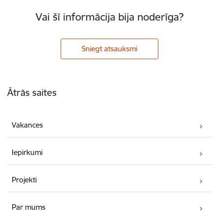
Vai šī informācija bija noderīga?
Sniegt atsauksmi
Kājene
Ātrās saites
Vakances
Iepirkumi
Projekti
Par mums