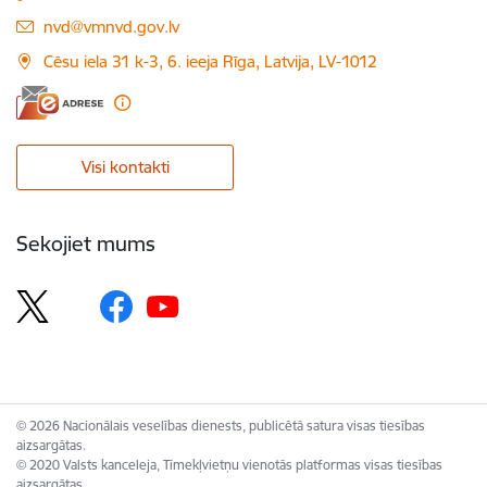
E-pasts:
nvd@vmnvd.gov.lv
Cēsu iela 31 k-3, 6. ieeja Rīga, Latvija, LV-1012
Visi kontakti
Sekojiet mums
© 2026 Nacionālais veselības dienests, publicētā satura visas tiesības
aizsargātas.
© 2020 Valsts kanceleja, Tīmekļvietņu vienotās platformas visas tiesības
aizsargātas.