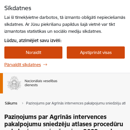
Pāriet uz lapas saturu
Sīkdatnes
Spied
lai meklētu
Enter
Lai šī tīmekļvietne darbotos, tā izmanto obligāti nepieciešamās
sīkdatnes. Ar Jūsu piekrišanu papildus šajā vietnē var tikt
izmantotas statistikas un sociālo mediju sīkdatnes.
Lūdzu, atzīmējiet savu izvēli:
Noraidīt
Apstiprināt visas
Pārvaldīt sīkdatnes
Sākums
Paziņojums par Agrīnās intervences pakalpojumu sniedzēju atlase
Paziņojums par Agrīnās intervences
pakalpojumu sniedzēju atlases procedūru