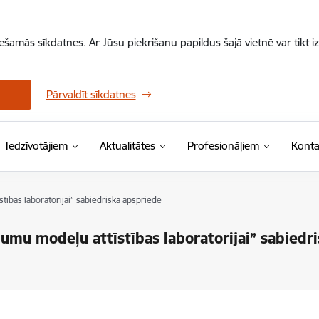
iešamās sīkdatnes. Ar Jūsu piekrišanu papildus šajā vietnē var tikt i
Pārvaldīt sīkdatnes
Iedzīvotājiem
Aktualitātes
Profesionāļiem
Konta
ības laboratorijai” sabiedriskā apspriede
umu modeļu attīstības laboratorijai” sabiedr