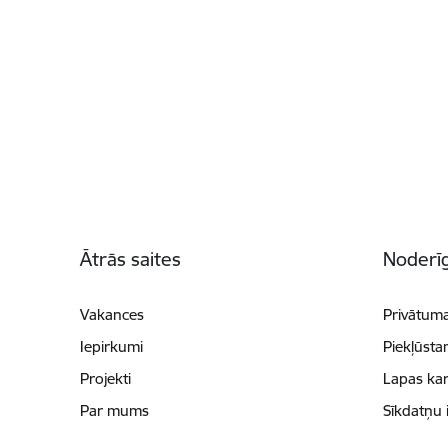
Kājene
Ātrās saites
Noderīg
Vakances
Privātuma
Iepirkumi
Piekļūsta
Projekti
Lapas kar
Par mums
Sīkdatņu 