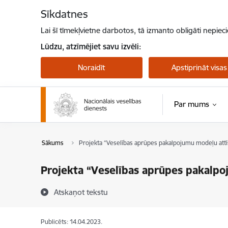
Pāriet uz lapas saturu
Sīkdatnes
Lai šī tīmekļvietne darbotos, tā izmanto obligāti nepiec
Lūdzu, atzīmējiet savu izvēli:
Noraidīt
Apstiprināt visas
Par mums
Sākums
Projekta “Veselības aprūpes pakalpojumu modeļu attīst
Projekta “Veselības aprūpes pakalpoj
Atskaņot tekstu
Publicēts: 14.04.2023.