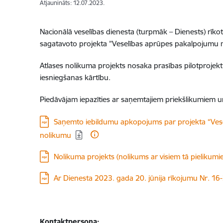
Atjaunināts: 12.07.2023.
Nacionālā veselības dienesta (turpmāk – Dienests) rīko
sagatavoto projekta ”Veselības aprūpes pakalpojumu mod
Atlases nolikuma projekts nosaka prasības pilotprojekt
iesniegšanas kārtību.
Piedāvājam iepazīties ar saņemtajiem priekšlikumiem 
Lejupielādēt:
Saņemto iebildumu apkopojums par projekta “Veselī
nolikumu
Lejupielādēt:
Nolikuma projekts (nolikums ar visiem tā pielikumiem
Lejupielādēt:
Ar Dienesta 2023. gada 20. jūnija rīkojumu Nr. 1
Kontaktpersona: