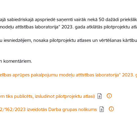
tajā sabiedriskajā apspriedē saņemti vairāk nekā 50 dažādi priekšl
eļu attīstības laboratorija” 2023. gada atklātās pilotprojektu at
u iesniedzējiem, nosaka pilotprojektu atlases un vērtēšanas kārtīb
un komentāriem.
bas aprūpes pakalpojumu modeļu attīstības laboratorija” 2023. ga
 tiks publicēts, izsludinot pilotprojektu atlasi)
6-2/162/2023 izveidotās Darba grupas nolikums