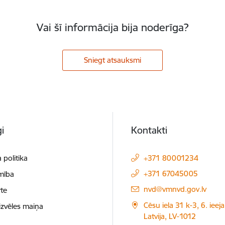
Vai šī informācija bija noderīga?
Sniegt atsauksmi
i
Kontakti
 politika
+371 80001234
+371 67045005
mība
E-pasts:
nvd@vmnvd.gov.lv
te
Cēsu iela 31 k-3, 6. ieeja
izvēles maiņa
Latvija, LV-1012