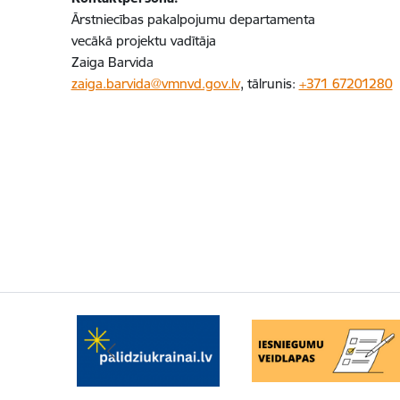
Ārstniecības pakalpojumu departamenta
vecākā projektu vadītāja
Zaiga Barvida
zaiga.barvida@vmnvd.gov.lv
, tālrunis:
+371 67201280