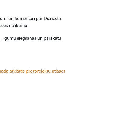
ikumi un komentāri par Dienesta
lases nolikumu.
u, līgumu slēgšanas un pārskatu
da atklātās pilotprojektu atlases