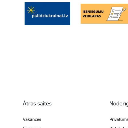
Kājene
Ātrās saites
Noderīg
Vakances
Privātuma