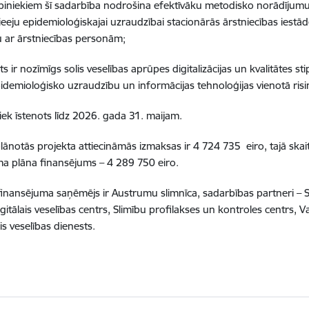
iniekiem šī sadarbība nodrošina efektīvāku metodisko norādījumu i
ieeju epidemioloģiskajai uzraudzībai stacionārās ārstniecības iestā
 ar ārstniecības personām;
ts ir nozīmīgs solis veselības aprūpes digitalizācijas un kvalitātes st
pidemioloģisko uzraudzību un informācijas tehnoloģijas vienotā ris
tiek īstenots līdz 2026. gada 31. maijam.
lānotās projekta attiecināmās izmaksas ir 4 724 735 eiro, tajā ska
a plāna finansējums – 4 289 750 eiro.
finansējuma saņēmējs ir Austrumu slimnīca, sadarbības partneri – S
igitālais veselības centrs, Slimību profilakses un kontroles centrs, V
is veselības dienests.