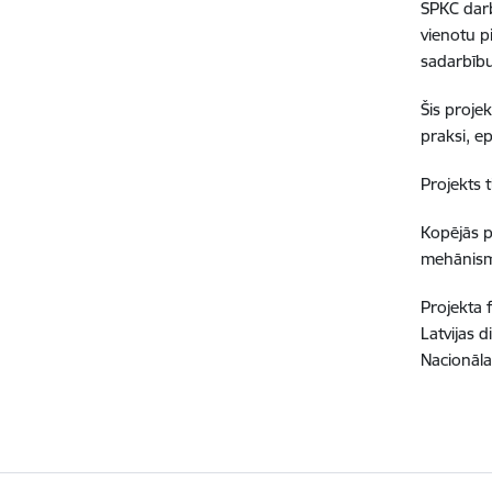
SPKC darb
vienotu p
sadarbību
Šis projek
praksi, e
Projekts 
Kopējās p
mehānism
Projekta 
Latvijas d
Nacionāla