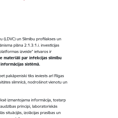
tru (LDVC) un Slimību profilakses un
isma plāna 2.1.3.1.i. investīcijas
latformas izveide" ietvaros ir
 materiāli par infekcijas slimību
s informācijas sistēmā.
et pakāpeniski tiks ieviests arī Rīgas
sitātes slimnīcā, nodrošinot vienotu un
aksē izmantojama informācija, tostarp
uzraudzības principi, laboratoriskās
s situācijās, izolācijas prasības un