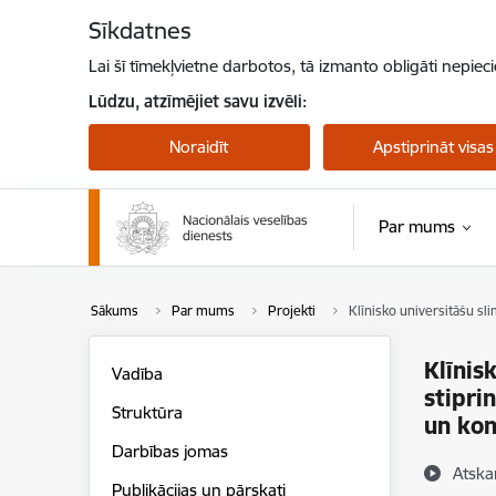
Pāriet uz lapas saturu
Sīkdatnes
Lai šī tīmekļvietne darbotos, tā izmanto obligāti nepiec
Lūdzu, atzīmējiet savu izvēli:
Noraidīt
Apstiprināt visas
Par mums
Sākums
Par mums
Projekti
Klīnisko universitāšu sl
Klīnis
Vadība
stipri
Struktūra
un kon
Darbības jomas
Atska
Publikācijas un pārskati