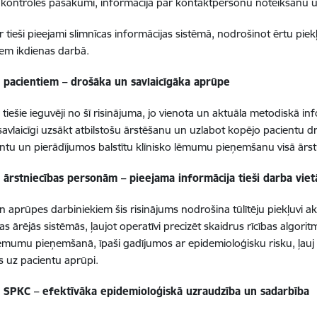
s kontroles pasākumi, informācija par kontaktpersonu noteikšanu 
 ir tieši pieejami slimnīcas informācijas sistēmā, nodrošinot ērtu pi
tiem ikdienas darbā.
 pacientiem – drošāka un savlaicīgāka aprūpe
r tiešie ieguvēji no šī risinājuma, jo vienota un aktuāla metodiskā inf
 savlaicīgi uzsākt atbilstošu ārstēšanu un uzlabot kopējo pacientu dr
tu un pierādījumos balstītu klīnisko lēmumu pieņemšanu visā ārst
 ārstniecības personām – pieejama informācija tieši darba viet
n aprūpes darbiniekiem šis risinājums nodrošina tūlītēju piekļuvi 
s ārējās sistēmās, ļaujot operatīvi precizēt skaidrus rīcības algorit
lēmumu pieņemšanā, īpaši gadījumos ar epidemioloģisku risku, ļauj
s uz pacientu aprūpi.
 SPKC – efektīvāka epidemioloģiskā uzraudzība un sadarbība