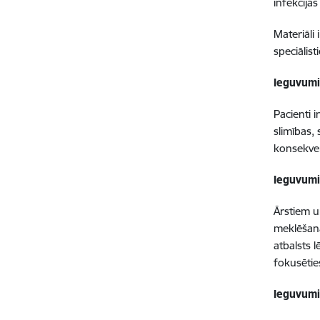
infekcija
Materiāli
speciālis
Ieguvumi
Pacienti i
slimības,
konsekven
Ieguvumi
Ārstiem u
meklēšana
atbalsts 
fokusētie
Ieguvumi