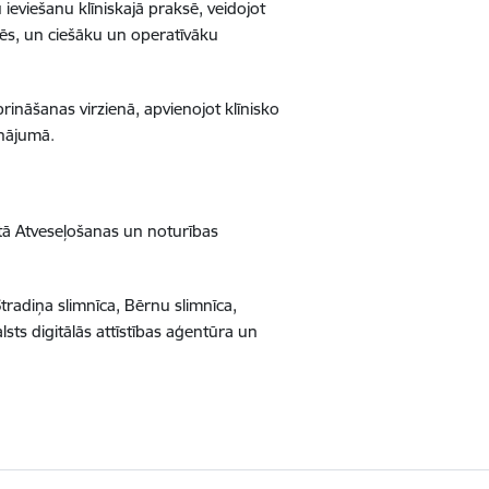
eviešanu klīniskajā praksē, veidojot
dēs, un ciešāku un operatīvāku
iprināšanas virzienā, apvienojot klīnisko
inājumā.
itā Atveseļošanas un noturības
tradiņa slimnīca, Bērnu slimnīca,
alsts digitālās attīstības aģentūra un