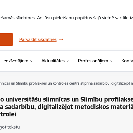
iešamās sīkdatnes. Ar Jūsu piekrišanu papildus šajā vietnē var tikt i
Pārvaldīt sīkdatnes
Iedzīvotājiem
Aktualitātes
Profesionāļiem
Konta
imnīcas un Slimību profilakses un kontroles centrs stiprina sadarbību, digitalizējot
ko universitāšu slimnīcas un Slimību profilaks
na sadarbību, digitalizējot metodiskos materiā
trolei
ņot tekstu