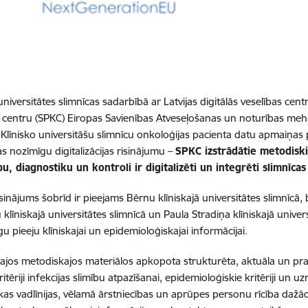
 universitātes slimnīcas sadarbībā ar Latvijas digitālās veselības cen
 centru (SPKC) Eiropas Savienības Atveseļošanas un noturības mehān
"Klīnisko universitāšu slimnīcu onkoloģijas pacienta datu apmaiņas p
as nozīmīgu digitalizācijas risinājumu –
SPKC izstrādātie metodiskie
u, diagnostiku un kontroli ir digitalizēti un integrēti slimnīca
sinājums šobrīd ir pieejams Bērnu klīniskajā universitātes slimnīcā, b
klīniskajā universitātes slimnīcā un Paula Stradiņa klīniskajā univer
u pieeju klīniskajai un epidemioloģiskajai informācijai.
ētajos metodiskajos materiālos apkopota strukturēta, aktuāla un pr
kritēriji infekcijas slimību atpazīšanai, epidemioloģiskie kritēriji un 
kas vadlīnijas, vēlamā ārstniecības un aprūpes personu rīcība dažādā