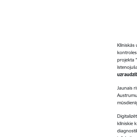
Klīniskās
kontroles
projekta 
īstenojuš
uzraudzīb
Jaunais ri
Austrumu 
mūsdienīg
Digitaliz
klīniskie 
diagnosti