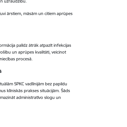
un uzraudzību.
ekļuvi ārstiem, māsām un citiem aprūpes
ormācija palīdz ātrāk atpazīt infekcijas
ošību un aprūpes kvalitāti, veicinot
niecības procesā.
ā
aktuālām SPKC vadlīnijām bez papildu
mus klīniskās prakses situācijām. Šāds
 mazināt administratīvo slogu un