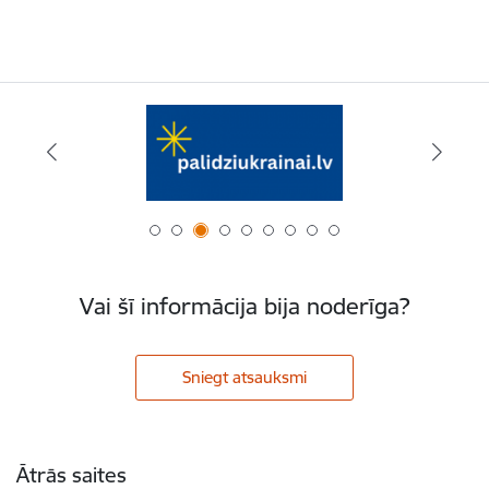
Vai šī informācija bija noderīga?
Sniegt atsauksmi
Kājene
Ātrās saites