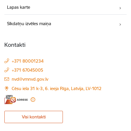
Lapas karte
Sīkdatņu izvēles maiņa
Kontakti
+371 80001234
+371 67045005
E-pasts:
nvd@vmnvd.gov.lv
Cēsu iela 31 k-3, 6. ieeja Rīga, Latvija, LV-1012
Visi kontakti