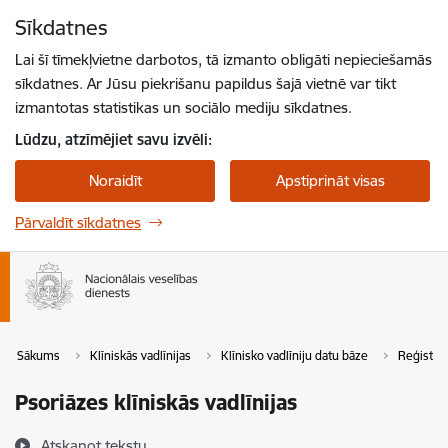
Pāriet uz lapas saturu
Sīkdatnes
Spied
lai meklētu
Enter
Lai šī tīmekļvietne darbotos, tā izmanto obligāti nepieciešamās
sīkdatnes. Ar Jūsu piekrišanu papildus šajā vietnē var tikt
izmantotas statistikas un sociālo mediju sīkdatnes.
Lūdzu, atzīmējiet savu izvēli:
Noraidīt
Apstiprināt visas
Pārvaldīt sīkdatnes
Sākums
Klīniskās vadlīnijas
Klīnisko vadlīniju datu bāze
Reģistrē
Psoriāzes klīniskās vadlīnijas
Atskaņot tekstu