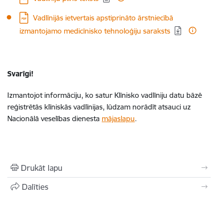
Lejupielādēt:
Vadlīnijās ietvertais apstiprināto ārstniecībā
izmantojamo medicīnisko tehnoloģiju saraksts
Svarīgi!
Izmantojot informāciju, ko satur Klīnisko vadlīniju datu bāzē
reģistrētās klīniskās vadlīnijas, lūdzam norādīt atsauci uz
Nacionālā veselības dienesta
mājaslapu
.
Drukāt lapu
Dalīties