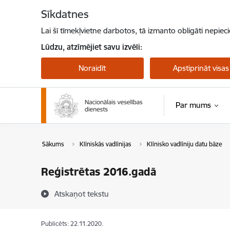
Pāriet uz lapas saturu
Sīkdatnes
Lai šī tīmekļvietne darbotos, tā izmanto obligāti nepiec
Lūdzu, atzīmējiet savu izvēli:
Noraidīt
Apstiprināt visas
Par mums
Sākums
Klīniskās vadlīnijas
Klīnisko vadlīniju datu bāze
Reģistrētas 2016.gadā
Atskaņot tekstu
Publicēts: 22.11.2020.