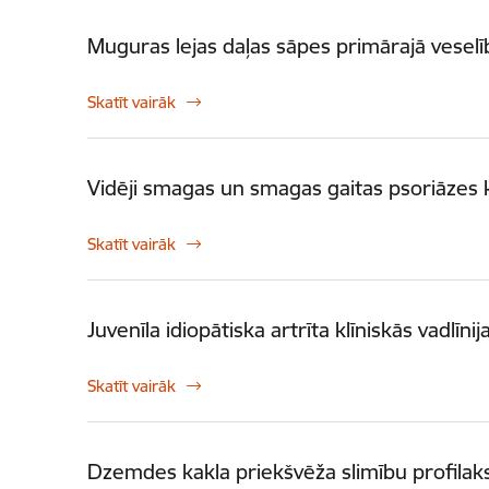
Muguras lejas daļas sāpes primārajā vesel
Skatīt vairāk
Vidēji smagas un smagas gaitas psoriāzes kl
Skatīt vairāk
Juvenīla idiopātiska artrīta klīniskās vadlīnij
Skatīt vairāk
Dzemdes kakla priekšvēža slimību profilak