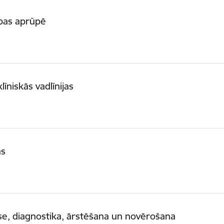
ības aprūpē
īniskās vadlīnijas
as
se, diagnostika, ārstēšana un novērošana