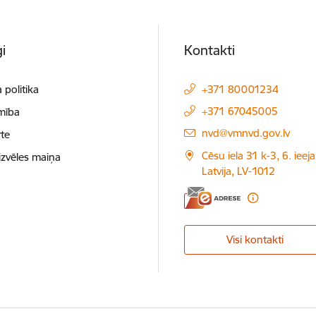
i
Kontakti
 politika
+371 80001234
+371 67045005
mība
E-pasts:
nvd@vmnvd.gov.lv
te
Cēsu iela 31 k-3, 6. ieeja
izvēles maiņa
Latvija, LV-1012
Visi kontakti