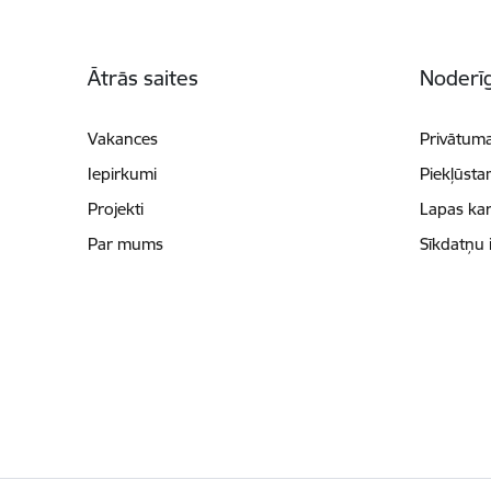
Kājene
Ātrās saites
Noderīg
Vakances
Privātuma
Iepirkumi
Piekļūsta
Projekti
Lapas kar
Par mums
Sīkdatņu 