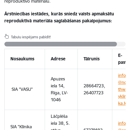
reproduktīvo materiālu.
Ārstniecības iestādes, kurās sniedz valsts apmaksātu
reproduktīvā materiāla saglabāšanas pakalpojumus:
Tabulu iespējams pabīdīt!
E-
Nosaukums
Adrese
Tālrunis
pasts
info
Apuzes
@nor
iela 14,
28664723,
SIA "VASU"
thwa
Rīga, LV-
26407723
yklini
1046
ka.lv
Lāčplēša
iela 38, 5.
info
SIA "Klīnika