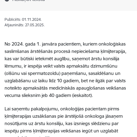
Publicēts: 01.11.2024.
Atjaunināts: 27.05.2025.
No 2024. gada 1. janvāra pacientiem, kuriem onkoloģiskas
saslimšanas ārstēšanās procesā nepieciešama ķīmijterapija,
kas var būtiski ietekmēt auglību, saņemot ārstu konsilija
lēmumu, ir iespēja veikt valsts apmaksātu dzimumšūnu
(olšūnu vai spermatozoīdu) paņemšanu, sasaldēšanu un
uzglabāšanu uz laiku līdz 10 gadiem,
bet ne ilgāk par valsts
noteikto apmaksātās medicīniskās apaugļošanas veikšanas
vecuma slieksnim jeb 40 gadiem (ieskaitot).
Lai saņemtu pakalpojumu, onkoloģijas pacientam pirms
ķīmijterapijas uzsākšanas pie ārstējošā onkologa jāsaņem
nosūtījums uz ārstu konsiliju, kas izsniegs slēdzienu par
iespēju pirms ķīmijterapijas veikšanas iegūt un uzglabāt