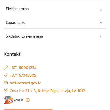
Piekļūstamība
Lapas karte
Sīkdatņu izvēles maiņa
Kontakti
+371 80001234
+371 67045005
E-pasts:
nvd@vmnvd.gov.lv
Cēsu iela 31 k-3, 6. ieeja Rīga, Latvija, LV-1012