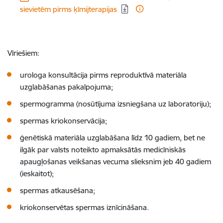
sievietēm pirms ķīmijterapijas
Vīriešiem:
u
rologa konsultācija pirms reproduktīvā materiāla
uzglabāšanas pakalpojuma;
spermogramma (nosūtījuma izsniegšana uz laboratoriju);
spermas kriokonservācija;
ģenētiskā materiāla uzglabāšana līdz 10 gadiem, bet ne
ilgāk par valsts noteikto apmaksātās medicīniskās
apaugļošanas veikšanas vecuma slieksnim jeb 40 gadiem
(ieskaitot);
spermas atkausēšana;
kriokonservētas spermas iznīcināšana.