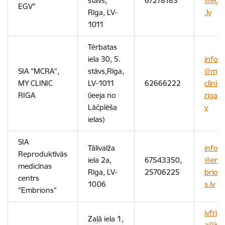
stāvs,
67278183
@egv
EGV"
Rīga, LV-
.lv
1011
Tērbatas
iela 30, 5.
info
SIA "MCRA",
stāvs,Rīga,
@my
MY CLINIC
LV-1011
62666222
clinic
RIGA
(ieeja no
riga.l
Lāčplēša
v
ielas)
SIA
Tālivalža
info
Reproduktīvās
iela 2a,
67543350,
@em
medicīnas
Rīga, LV-
25706225
brion
centrs
1006
s.lv
"Embrions"
ivfrig
Zaļā iela 1,
a@ivf