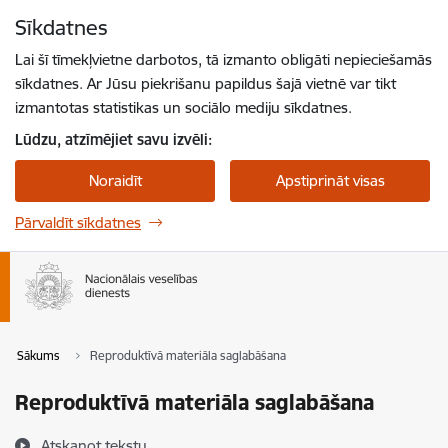
Pāriet uz lapas saturu
Sīkdatnes
Spied
lai meklētu
Enter
Lai šī tīmekļvietne darbotos, tā izmanto obligāti nepieciešamās
sīkdatnes. Ar Jūsu piekrišanu papildus šajā vietnē var tikt
izmantotas statistikas un sociālo mediju sīkdatnes.
Lūdzu, atzīmējiet savu izvēli:
Noraidīt
Apstiprināt visas
Pārvaldīt sīkdatnes
Sākums
Reproduktīvā materiāla saglabāšana
Reproduktīvā materiāla saglabāšana
Atskaņot tekstu