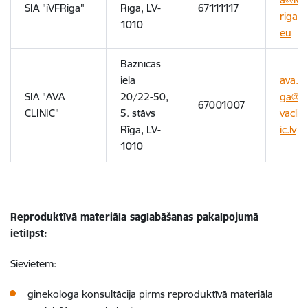
SIA "iVFRiga"
Rīga, LV-
67111117
riga.
1010
eu
Baznīcas
iela
ava.ri
SIA "AVA
20/22-50,
ga@a
67001007
CLINIC"
5. stāvs
vaclin
Rīga, LV-
ic.lv
1010
Reproduktīvā materiāla saglabāšanas pakalpojumā
ietilpst:
Sievietēm:
ginekologa konsultācija pirms reproduktīvā materiāla