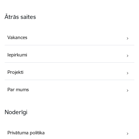
Kājene
Ātrās saites
Vakances
Iepirkumi
Projekti
Par mums
Noderīgi
Privātuma politika