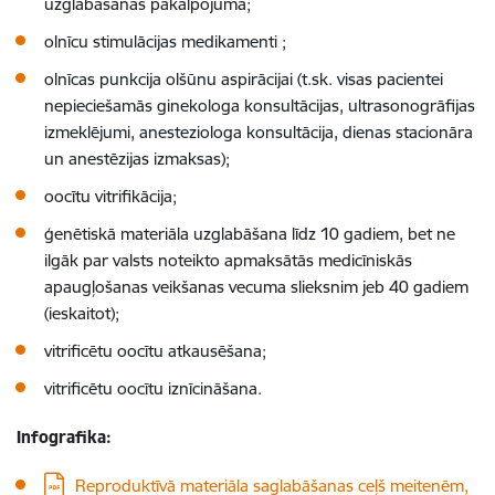
uzglabāšanas pakalpojuma;
olnīcu stimulācijas medikamenti
;
olnīcas punkcija olšūnu aspirācijai (t.sk. visas pacientei
nepieciešamās ginekologa konsultācijas, ultrasonogrāfijas
izmeklējumi, anesteziologa konsultācija, dienas stacionāra
un anestēzijas izmaksas);
oocītu vitrifikācija;
ģenētiskā materiāla uzglabāšana līdz 10 gadiem, bet ne
ilgāk par valsts noteikto apmaksātās medicīniskās
apaugļošanas veikšanas vecuma slieksnim jeb 40 gadiem
(ieskaitot);
vitrificētu oocītu atkausēšana;
vitrificētu oocītu iznīcināšana.
Infografika:
Lejupielādēt:
Reproduktīvā materiāla saglabāšanas ceļš meitenēm,