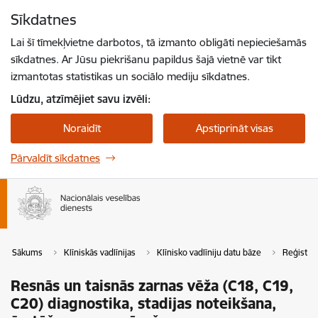
Pāriet uz lapas saturu
Sīkdatnes
Spied
lai meklētu
Enter
Lai šī tīmekļvietne darbotos, tā izmanto obligāti nepieciešamās
sīkdatnes. Ar Jūsu piekrišanu papildus šajā vietnē var tikt
izmantotas statistikas un sociālo mediju sīkdatnes.
Lūdzu, atzīmējiet savu izvēli:
Noraidīt
Apstiprināt visas
Pārvaldīt sīkdatnes
Sākums
Klīniskās vadlīnijas
Klīnisko vadlīniju datu bāze
Reģistrē
Resnās un taisnās zarnas vēža (C18, C19,
C20) diagnostika, stadijas noteikšana,