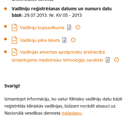
Vadlīniju reģistrēšanas datums un numurs datu
bāzē:
29.07.2013. Nr. KV 05 - 2013
Lejupielādēt:
Vadlīniju kopsavilkums
Lejupielādēt:
Vadlīniju pilns teksts
Lejupielādēt:
Vadlīnijās ietvertais apstiprināto ārstniecībā
izmantojamo medicīnisko tehnoloģiju saraksts
Svarīgi!
Izmantojot informāciju, ko satur Klīnisko vadlīniju datu bāzē
reģistrētās klīniskās vadlīnijas, lūdzam norādīt atsauci uz
Nacionālā veselības dienesta
mājaslapu
.