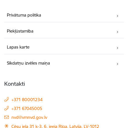
Privātuma politika
Piekļūstamība
Lapas karte
Sīkdatņu izvēles maiņa
Kontakti
+371 80001234
+371 67045005
E-pasts:
nvd@vmnvd.gov.lv
Cēsu iela 31 k-3, 6. ieeja Rīga, Latvija, LV-1012