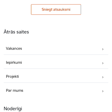
Sniegt atsauksmi
Kājene
Ātrās saites
Vakances
Iepirkumi
Projekti
Par mums
Noderīgi