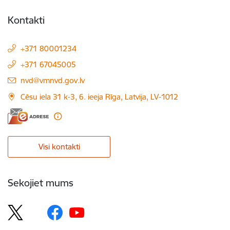
Kontakti
+371 80001234
+371 67045005
E-pasts:
nvd@vmnvd.gov.lv
Cēsu iela 31 k-3, 6. ieeja Rīga, Latvija, LV-1012
Visi kontakti
Sekojiet mums