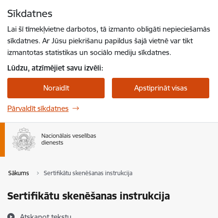
Pāriet uz lapas saturu
Sīkdatnes
Spied
lai meklētu
Enter
Lai šī tīmekļvietne darbotos, tā izmanto obligāti nepieciešamās
sīkdatnes. Ar Jūsu piekrišanu papildus šajā vietnē var tikt
izmantotas statistikas un sociālo mediju sīkdatnes.
Lūdzu, atzīmējiet savu izvēli:
Noraidīt
Apstiprināt visas
Pārvaldīt sīkdatnes
Sākums
Sertifikātu skenēšanas instrukcija
Sertifikātu skenēšanas instrukcija
Atskaņot tekstu