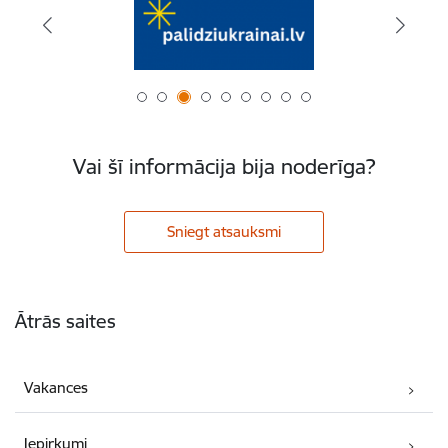
Vai šī informācija bija noderīga?
Sniegt atsauksmi
Kājene
Ātrās saites
Vakances
Iepirkumi