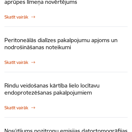
aprūpes līmeņa novērtējums
Skatīt vairāk
Peritoneālās dialīzes pakalpojumu apjoms un
nodrošināšanas noteikumi
Skatīt vairāk
Rindu veidošanas kārtība lielo locītavu
endoprotezēšanas pakalpojumiem
Skatīt vairāk
Nosūtījums pozitronu emisijas datortomogrāfijas