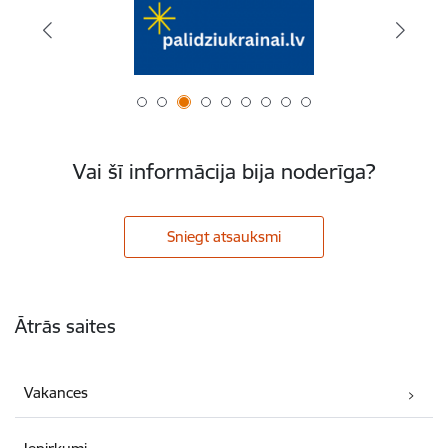
Vai šī informācija bija noderīga?
Sniegt atsauksmi
Kājene
Ātrās saites
Vakances