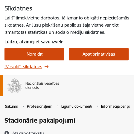
Pāriet uz lapas saturu
Sīkdatnes
Spied
lai meklētu
Enter
Lai šī tīmekļvietne darbotos, tā izmanto obligāti nepieciešamās
sīkdatnes. Ar Jūsu piekrišanu papildus šajā vietnē var tikt
izmantotas statistikas un sociālo mediju sīkdatnes.
Lūdzu, atzīmējiet savu izvēli:
Noraidīt
Apstiprināt visas
Pārvaldīt sīkdatnes
Sākums
Profesionāļiem
Līgumu dokumenti
Informācija par pa
Stacionārie pakalpojumi
Atskaņot tekstu