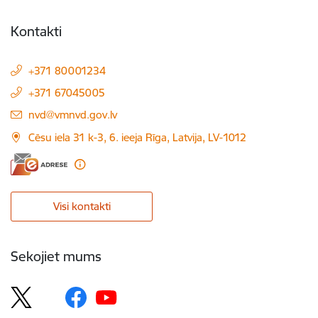
Kontakti
+371 80001234
+371 67045005
E-pasts:
nvd@vmnvd.gov.lv
Cēsu iela 31 k-3, 6. ieeja Rīga, Latvija, LV-1012
Visi kontakti
Sekojiet mums