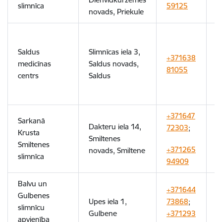
slimnīca
59125
novads, Priekule
1
8
Saldus
Slimnīcas iela 3,
+371638
(
medicīnas
Saldus novads,
81055
u
centrs
Saldus
d
2
+371647
Sarkanā
Dakteru iela 14,
72303
;
Krusta
Smiltenes
9
Smiltenes
+371265
novads, Smiltene
slimnīca
94909
Balvu un
+371644
Gulbenes
Upes iela 1,
73868
;
slimnīcu
8
Gulbene
+371293
apvienība