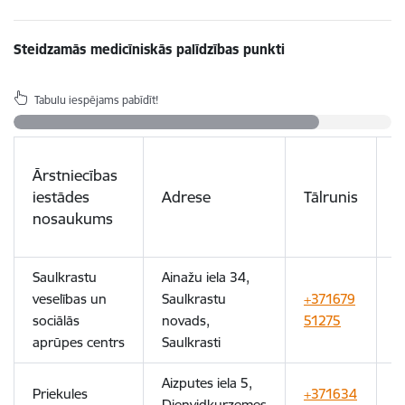
Steidzamās medicīniskās palīdzības punkti
Tabulu iespējams pabīdīt!
Ārstniecības
D
iestādes
Adrese
Tālrunis
l
nosaukums
Saulkrastu
Ainažu iela 34,
veselības un
Saulkrastu
+371679
8
sociālās
novads,
51275
aprūpes centrs
Saulkrasti
Aizputes iela 5,
Priekules
+371634
Dienvidkurzemes
8