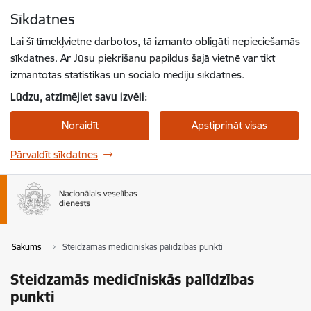
Pāriet uz lapas saturu
Sīkdatnes
Spied
lai meklētu
Enter
Lai šī tīmekļvietne darbotos, tā izmanto obligāti nepieciešamās
sīkdatnes. Ar Jūsu piekrišanu papildus šajā vietnē var tikt
izmantotas statistikas un sociālo mediju sīkdatnes.
Lūdzu, atzīmējiet savu izvēli:
Noraidīt
Apstiprināt visas
Pārvaldīt sīkdatnes
Sākums
Steidzamās medicīniskās palīdzības punkti
Steidzamās medicīniskās palīdzības
punkti