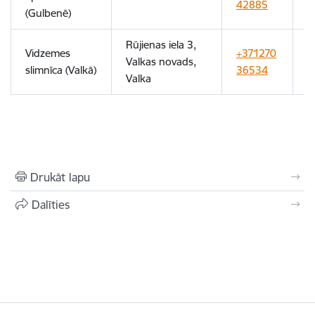
42885
(Gulbenē)
Rūjienas iela 3,
Vidzemes
+371270
8
Valkas novads,
slimnīca (Valkā)
36534
2
Valka
Drukāt lapu
Dalīties