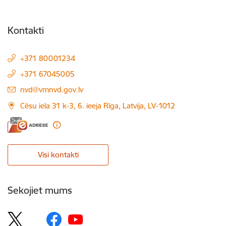
Kontakti
+371 80001234
+371 67045005
E-pasts:
nvd@vmnvd.gov.lv
Cēsu iela 31 k-3, 6. ieeja Rīga, Latvija, LV-1012
Visi kontakti
Sekojiet mums