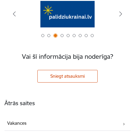
Vai šī informācija bija noderīga?
Sniegt atsauksmi
Kājene
Ātrās saites
Vakances