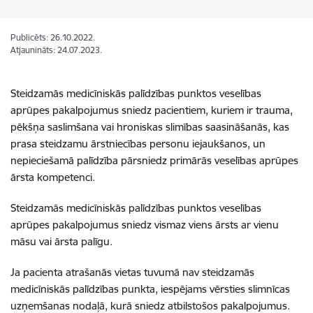
Publicēts: 26.10.2022.
Atjaunināts: 24.07.2023.
Steidzamās medicīniskās palīdzības punktos veselības
aprūpes pakalpojumus sniedz pacientiem, kuriem ir trauma,
pēkšņa saslimšana vai hroniskas slimības saasināšanās, kas
prasa steidzamu ārstniecības personu iejaukšanos, un
nepieciešamā palīdzība pārsniedz primārās veselības aprūpes
ārsta kompetenci.
Steidzamās medicīniskās palīdzības punktos veselības
aprūpes pakalpojumus sniedz vismaz viens ārsts ar vienu
māsu vai ārsta palīgu.
Ja pacienta atrašanās vietas tuvumā nav steidzamās
medicīniskās palīdzības punkta, iespējams vērsties slimnīcas
uzņemšanas nodaļā, kurā sniedz atbilstošos pakalpojumus.