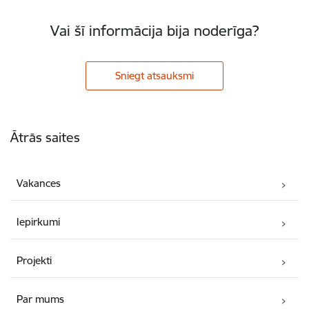
Vai šī informācija bija noderīga?
Sniegt atsauksmi
Kājene
Ātrās saites
Vakances
Iepirkumi
Projekti
Par mums