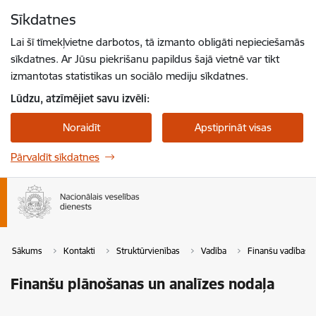
Pāriet uz lapas saturu
Sīkdatnes
Spied
lai meklētu
Enter
Lai šī tīmekļvietne darbotos, tā izmanto obligāti nepieciešamās
sīkdatnes. Ar Jūsu piekrišanu papildus šajā vietnē var tikt
izmantotas statistikas un sociālo mediju sīkdatnes.
Lūdzu, atzīmējiet savu izvēli:
Noraidīt
Apstiprināt visas
Pārvaldīt sīkdatnes
Sākums
Kontakti
Struktūrvienības
Vadība
Finanšu vadības 
Finanšu plānošanas un analīzes nodaļa