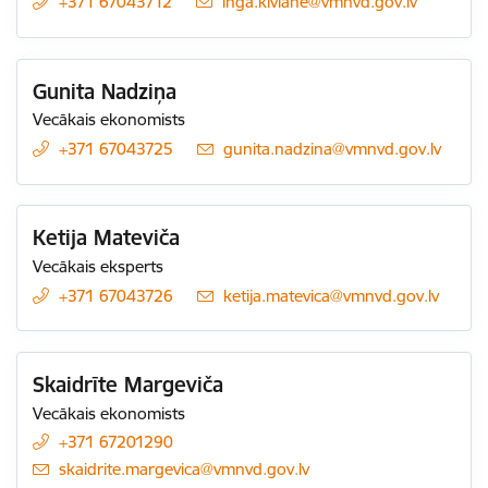
+371 67043712
E-pasts:
inga.kivlane@vmnvd.gov.lv
Gunita Nadziņa
Vecākais ekonomists
+371 67043725
E-pasts:
gunita.nadzina@vmnvd.gov.lv
Ketija Mateviča
Vecākais eksperts
+371 67043726
E-pasts:
ketija.matevica@vmnvd.gov.lv
Skaidrīte Margeviča
Vecākais ekonomists
+371 67201290
E-pasts:
skaidrite.margevica@vmnvd.gov.lv