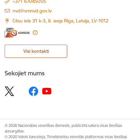
+371 67045005
E-pasts:
nvd@vmnvd.gov.lv
Cēsu iela 31 k-3, 6. ieeja Rīga, Latvija, LV-1012
Visi kontakti
Sekojiet mums
© 2026 Nacionālais veselības dienests, publicētā satura visas tiesības
aizsargātas.
© 2020 Valsts kanceleja, Tīmekļvietņu vienotās platformas visas tiesības