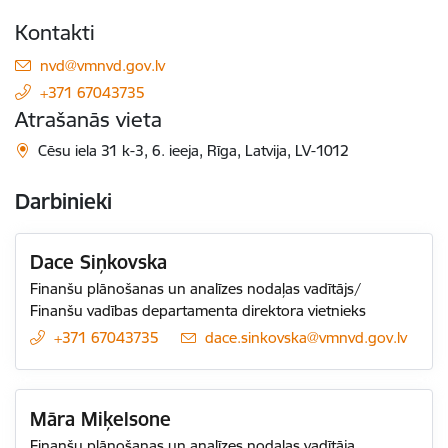
Kontakti
E-pasts:
nvd@vmnvd.gov.lv
+371 67043735
Atrašanās vieta
Cēsu iela 31 k-3, 6. ieeja, Rīga, Latvija, LV-1012
Darbinieki
Dace Siņkovska
Finanšu plānošanas un analīzes nodaļas vadītājs/
Finanšu vadības departamenta direktora vietnieks
+371 67043735
E-pasts:
dace.sinkovska@vmnvd.gov.lv
Māra Miķelsone
Finanšu plānošanas un analīzes nodaļas vadītāja