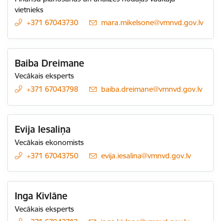
vietnieks
+371 67043730
E-pasts:
mara.mikelsone@vmnvd.gov.lv
Baiba Dreimane
Vecākais eksperts
+371 67043798
E-pasts:
baiba.dreimane@vmnvd.gov.lv
Evija Iesaliņa
Vecākais ekonomists
+371 67043750
E-pasts:
evija.iesalina@vmnvd.gov.lv
Inga Kivlāne
Vecākais eksperts