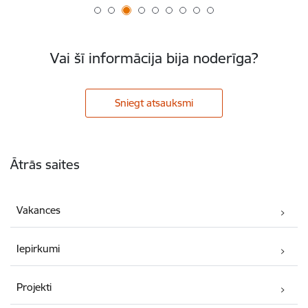
Vai šī informācija bija noderīga?
Sniegt atsauksmi
Kājene
Ātrās saites
Vakances
Iepirkumi
Projekti