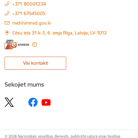
+371 80001234
+371 67045005
E-pasts:
nvd@vmnvd.gov.lv
Cēsu iela 31 k-3, 6. ieeja Rīga, Latvija, LV-1012
Visi kontakti
Sekojiet mums
© 2026 Nacionālais veselības dienests, publicētā satura visas tiesības