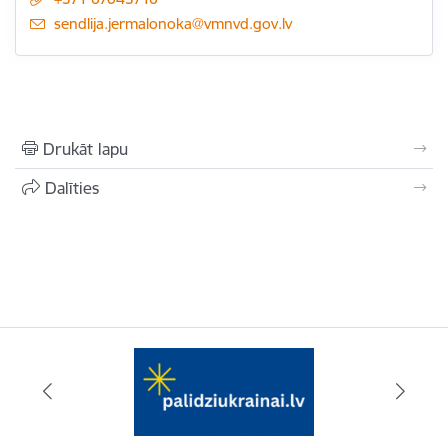
E-pasts:
sendlija.jermalonoka@vmnvd.gov.lv
Drukāt lapu
Dalīties