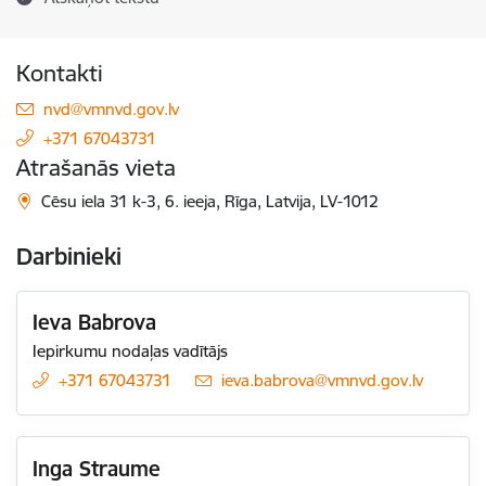
Kontakti
E-pasts:
nvd@vmnvd.gov.lv
+371 67043731
Atrašanās vieta
Cēsu iela 31 k-3, 6. ieeja, Rīga, Latvija, LV-1012
Darbinieki
Ieva Babrova
Iepirkumu nodaļas vadītājs
+371 67043731
E-pasts:
ieva.babrova@vmnvd.gov.lv
Inga Straume