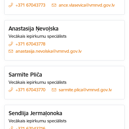
+371 67043773
E-pasts:
ance.vlasevica@vmnvd.gov.lv
Anastasija Ņevoļska
Vecākais iepirkumu speciālists
+371 67043778
E-pasts:
anastasija.nevolska@vmnvd.gov.lv
Sarmīte Pliča
Vecākais iepirkumu speciālists
+371 67043770
E-pasts:
sarmite.plica@vmnvd.gov.lv
Sendlija Jermaļonoka
Vecākais iepirkumu speciālists
+371 67043716