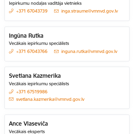
Iepirkumu nodaļas vadītāja vietnieks
+371 67043739
E-pasts:
inga.straume@vmnvd.gov.lv
Ingūna Rutka
Vecākais iepirkumu speciālists
+371 67043766
E-pasts:
inguna.rutka@vmnvd.gov.lv
Svetlana Kazmerika
Vecākais iepirkumu speciālists
+371 67519986
E-pasts:
svetlana.kazmerika@vmnvd.gov.lv
Ance Vlaseviča
Vecākais eksperts