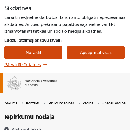
Pāriet uz lapas saturu
Sīkdatnes
Spied
lai meklētu
Enter
Lai šī tīmekļvietne darbotos, tā izmanto obligāti nepieciešamās
sīkdatnes. Ar Jūsu piekrišanu papildus šajā vietnē var tikt
izmantotas statistikas un sociālo mediju sīkdatnes.
Lūdzu, atzīmējiet savu izvēli:
Noraidīt
Apstiprināt visas
Pārvaldīt sīkdatnes
Sākums
Kontakti
Struktūrvienības
Vadība
Finanšu vadības 
Iepirkumu nodaļa
Atskaņot tekstu