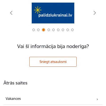
Vai šī informācija bija noderīga?
Sniegt atsauksmi
Kājene
Ātrās saites
Vakances