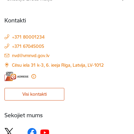
Kontakti
+371 80001234
+371 67045005
E-pasts:
nvd@vmnvd.gov.lv
Cēsu iela 31 k-3, 6. ieeja Rīga, Latvija, LV-1012
Visi kontakti
Sekojiet mums