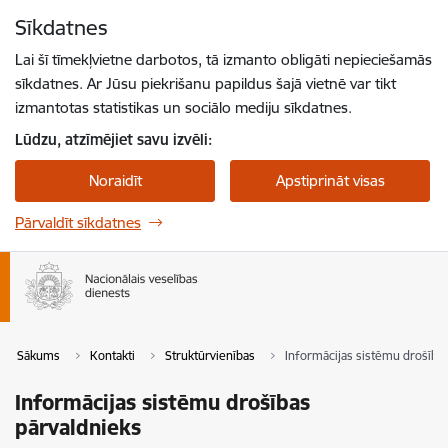
Pāriet uz lapas saturu
Sīkdatnes
Spied
lai meklētu
Enter
Lai šī tīmekļvietne darbotos, tā izmanto obligāti nepieciešamās
sīkdatnes. Ar Jūsu piekrišanu papildus šajā vietnē var tikt
izmantotas statistikas un sociālo mediju sīkdatnes.
Lūdzu, atzīmējiet savu izvēli:
Noraidīt
Apstiprināt visas
Pārvaldīt sīkdatnes
Sākums
Kontakti
Struktūrvienības
Informācijas sistēmu drošība
Informācijas sistēmu drošības
pārvaldnieks