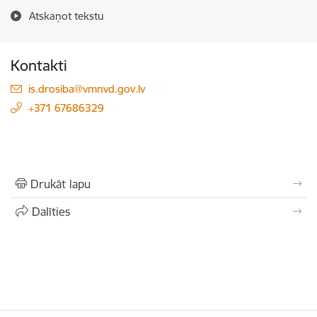
Atskaņot tekstu
Kontakti
E-pasts:
is.drosiba@vmnvd.gov.lv
+371 67686329
Drukāt lapu
Dalīties