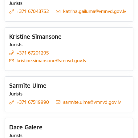
Jurists
+371 67043752
E-pasts:
katrina.gailuma@vmnvd.gov.lv
Kristīne Sīmansone
Jurists
+371 67201295
E-pasts:
kristine.simansone@vmnvd.gov.lv
Sarmīte Ulme
Jurists
+371 67519990
E-pasts:
sarmite.ulme@vmnvd.gov.lv
Dace Galere
Jurists