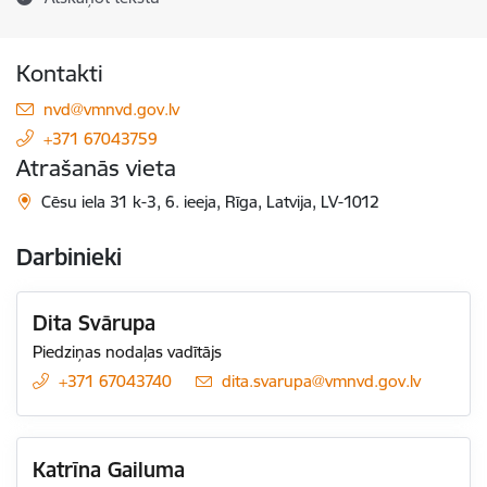
Kontakti
E-pasts:
nvd@vmnvd.gov.lv
+371 67043759
Atrašanās vieta
Cēsu iela 31 k-3, 6. ieeja, Rīga, Latvija, LV-1012
Darbinieki
Dita Svārupa
Piedziņas nodaļas vadītājs
+371 67043740
E-pasts:
dita.svarupa@vmnvd.gov.lv
Katrīna Gailuma