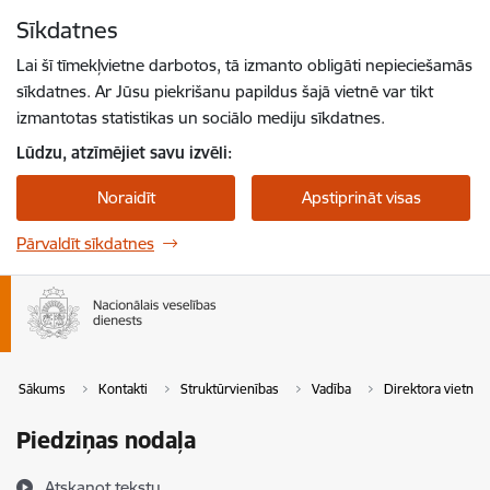
Pāriet uz lapas saturu
Sīkdatnes
Spied
lai meklētu
Enter
Lai šī tīmekļvietne darbotos, tā izmanto obligāti nepieciešamās
sīkdatnes. Ar Jūsu piekrišanu papildus šajā vietnē var tikt
izmantotas statistikas un sociālo mediju sīkdatnes.
Lūdzu, atzīmējiet savu izvēli:
Noraidīt
Apstiprināt visas
Pārvaldīt sīkdatnes
Sākums
Kontakti
Struktūrvienības
Vadība
Direktora vietnie
Piedziņas nodaļa
Atskaņot tekstu