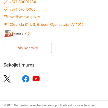
+371 80001234
+371 67045005
E-pasts:
nvd@vmnvd.gov.lv
Cēsu iela 31 k-3, 6. ieeja Rīga, Latvija, LV-1012
Visi kontakti
Sekojiet mums
© 2026 Nacionālais veselības dienests, publicētā satura visas tiesības