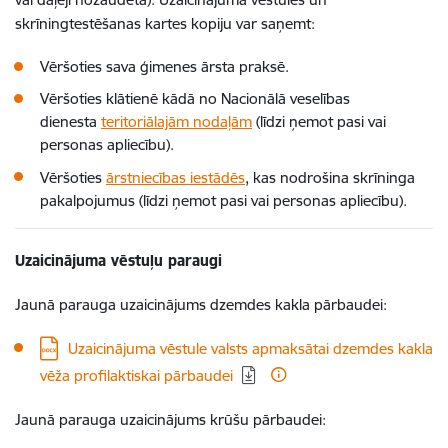
skrīningtestēšanas kartes kopiju var saņemt:
Vēršoties sava ģimenes ārsta praksē.
Vēršoties klātienē kādā no Nacionālā veselības
dienesta
teritoriālajām nodaļām
(līdzi ņemot pasi vai
personas apliecību).
Vēršoties
ārstniecības iestādēs
, kas nodrošina skrīninga
pakalpojumus (līdzi ņemot pasi vai personas apliecību).
Uzaicinājuma vēstuļu paraugi
Jaunā parauga uzaicinājums dzemdes kakla pārbaudei:
Lejupielādēt:
Uzaicinājuma vēstule valsts apmaksātai dzemdes kakla
vēža profilaktiskai pārbaudei
Jaunā parauga uzaicinājums krūšu pārbaudei: