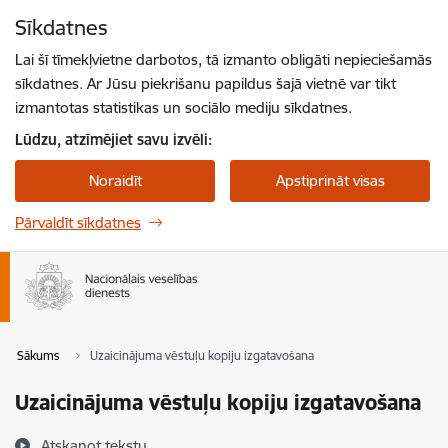
Pāriet uz lapas saturu
Sīkdatnes
Spied
lai meklētu
Enter
Lai šī tīmekļvietne darbotos, tā izmanto obligāti nepieciešamās
sīkdatnes. Ar Jūsu piekrišanu papildus šajā vietnē var tikt
izmantotas statistikas un sociālo mediju sīkdatnes.
Lūdzu, atzīmējiet savu izvēli:
Noraidīt
Apstiprināt visas
Pārvaldīt sīkdatnes
Sākums
Uzaicinājuma vēstuļu kopiju izgatavošana
Uzaicinājuma vēstuļu kopiju izgatavošana
Atskaņot tekstu