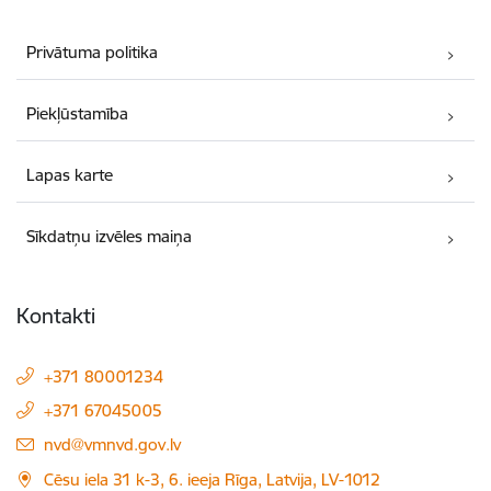
Privātuma politika
Piekļūstamība
Lapas karte
Sīkdatņu izvēles maiņa
Kontakti
+371 80001234
+371 67045005
E-pasts:
nvd@vmnvd.gov.lv
Cēsu iela 31 k-3, 6. ieeja Rīga, Latvija, LV-1012