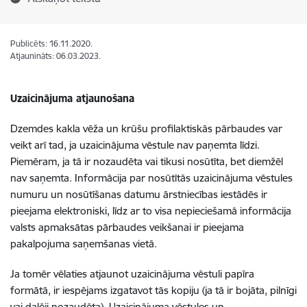
Publicēts: 16.11.2020.
Atjaunināts: 06.03.2023.
Uzaicinājuma atjaunošana
Dzemdes kakla vēža un krūšu profilaktiskās pārbaudes var
veikt arī tad, ja uzaicinājuma vēstule nav paņemta līdzi.
Piemēram, ja tā ir nozaudēta vai tikusi nosūtīta, bet diemžēl
nav saņemta. Informācija par nosūtītās uzaicinājuma vēstules
numuru un nosūtīšanas datumu ārstniecības iestādēs ir
pieejama elektroniski, līdz ar to visa nepieciešamā informācija
valsts apmaksātas pārbaudes veikšanai ir pieejama
pakalpojuma saņemšanas vietā.
Ja tomēr vēlaties atjaunot uzaicinājuma vēstuli papīra
formātā, ir iespējams izgatavot tās kopiju (ja tā ir bojāta, pilnīgi
vai daļēji nozaudēta). Uzaicinājuma vēstules un