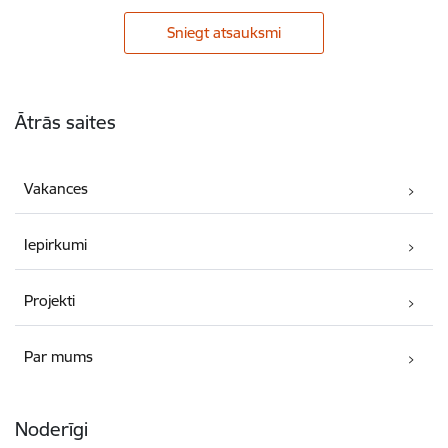
Sniegt atsauksmi
Kājene
Ātrās saites
Vakances
Iepirkumi
Projekti
Par mums
Noderīgi