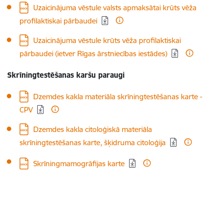
Lejupielādēt:
Uzaicinājuma vēstule valsts apmaksātai krūts vēža
profilaktiskai pārbaudei
Lejupielādēt:
Uzaicinājuma vēstule krūts vēža profilaktiskai
pārbaudei (ietver Rīgas ārstniecības iestādes)
Skrīningtestēšanas karšu paraugi
Lejupielādēt:
Dzemdes kakla materiāla skrīningtestēšanas karte -
CPV
Lejupielādēt:
Dzemdes kakla citoloģiskā materiāla
skrīningtestēšanas karte, šķidruma citoloģija
Lejupielādēt:
Skrīningmamogrāfijas karte