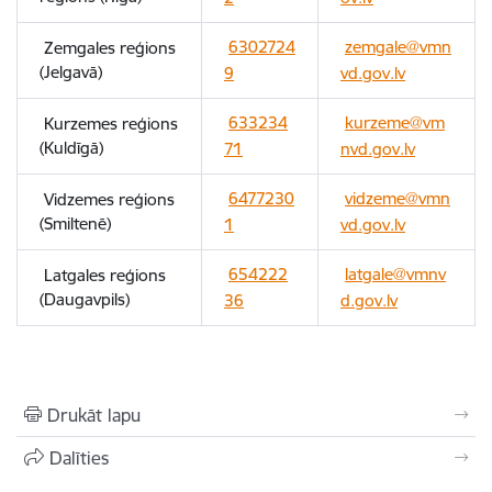
6302724
zemgale@vmn
Zemgales reģions
(Jelgavā)
9
vd.gov.lv
633234
kurzeme@vm
Kurzemes reģions
(Kuldīgā)
71
nvd.gov.lv
6477230
vidzeme@vmn
Vidzemes reģions
(Smiltenē)
1
vd.gov.lv
654222
latgale@vmnv
Latgales reģions
(Daugavpils)
36
d.gov.lv
Drukāt lapu
Dalīties