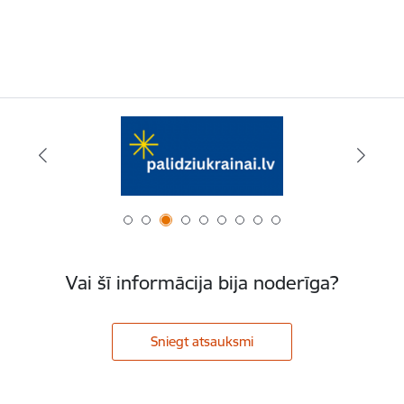
Vai šī informācija bija noderīga?
Sniegt atsauksmi
Kājene