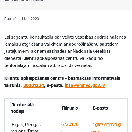
Publicēts: 14.11.2020.
Lai saņemtu konsultāciju par veikto veselības apdrošināšanas
iemaksu atgriešanu vai citiem ar apdrošināšanu saistītiem
jautājumiem, aicinām sazināties ar Nacionālā veselības
dienesta Klientu apkalpošanas centru vai kādu no
teritoriālajām nodaļām atbilstoši dzīvesvietai.
Klientu apkalpošanas centrs - bezmaksas informatīvais
tālrunis:
80001234
, e-pasts:
info@vmnvd.gov.lv
Teritoriālā
Tālrunis
E-pasts
nodaļa
6720128
riga@vmnvd.g
Rīgas, Pierīgas
reģions (Rīgā)
2
ov.lv