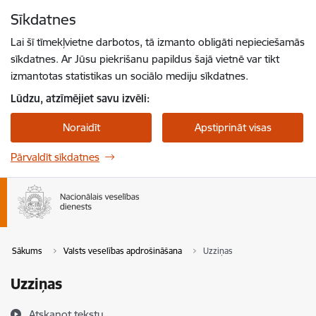
Pāriet uz lapas saturu
Sīkdatnes
Spied
lai meklētu
Enter
Lai šī tīmekļvietne darbotos, tā izmanto obligāti nepieciešamās
sīkdatnes. Ar Jūsu piekrišanu papildus šajā vietnē var tikt
izmantotas statistikas un sociālo mediju sīkdatnes.
Lūdzu, atzīmējiet savu izvēli:
Noraidīt
Apstiprināt visas
Pārvaldīt sīkdatnes
Sākums
Valsts veselības apdrošināšana
Uzziņas
Uzziņas
Atskaņot tekstu