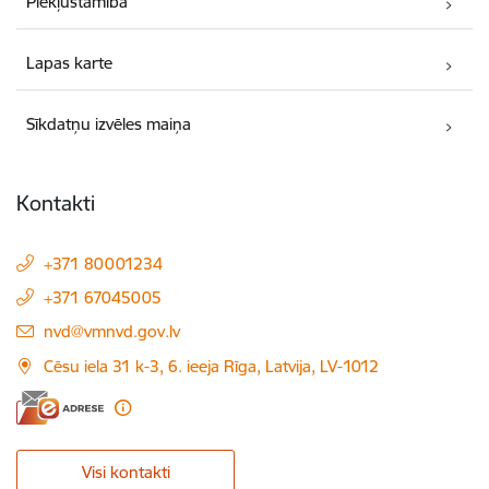
Piekļūstamība
Lapas karte
Sīkdatņu izvēles maiņa
Kontakti
+371 80001234
+371 67045005
E-pasts:
nvd@vmnvd.gov.lv
Cēsu iela 31 k-3, 6. ieeja Rīga, Latvija, LV-1012
Visi kontakti