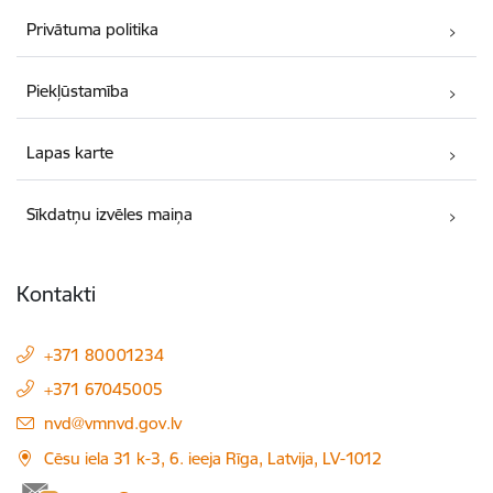
Privātuma politika
Piekļūstamība
Lapas karte
Sīkdatņu izvēles maiņa
Kontakti
+371 80001234
+371 67045005
E-pasts:
nvd@vmnvd.gov.lv
Cēsu iela 31 k-3, 6. ieeja Rīga, Latvija, LV-1012