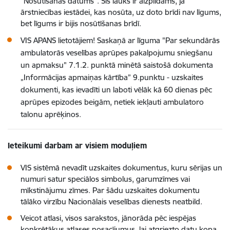
"Nosūtīšanas datums". Šis lauks ir aizpildāms, ja
ārstniecības iestādei, kas nosūta, uz doto brīdi nav līgums,
bet līgums ir bijis nosūtīšanas brīdī.
VIS APANS lietotājiem! Saskaņā ar līguma "Par sekundārās
ambulatorās veselības aprūpes pakalpojumu sniegšanu
un apmaksu" 7.1.2. punktā minētā saistošā dokumenta
„Informācijas apmaiņas kārtība” 9.punktu - uzskaites
dokumenti, kas ievadīti un laboti vēlāk kā 60 dienas pēc
aprūpes epizodes beigām, netiek iekļauti ambulatoro
talonu aprēķinos.
Ieteikumi darbam ar visiem moduļiem
VIS sistēmā nevadīt uzskaites dokumentus, kuru sērijas un
numuri satur speciālos simbolus, garumzīmes vai
mīkstinājumu zīmes. Par šādu uzskaites dokumentu
tālāko virzību Nacionālais veselības dienests neatbild.
Veicot atlasi, visos sarakstos, jānorāda pēc iespējas
konkrētākus atlases nosacījumus, lai atgriezto datu kopa