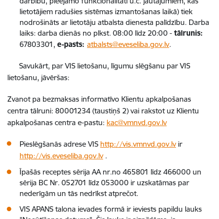
darbību, pieejamo funkcionalitāti u.c. jautājumiem, kas
lietotājiem radušies sistēmas izmantošanas laikā) tiek
nodrošināts ar lietotāju atbalsta dienesta palīdzību. Darba
laiks: darba dienās no plkst. 08:00 līdz 20:00 -
tālrunis:
67803301,
e-pasts:
atbalsts@eveseliba.gov.lv
.
Savukārt, par VIS lietošanu, līgumu slēgšanu par VIS
lietošanu, jāvēršas:
Zvanot pa bezmaksas informatīvo Klientu apkalpošanas
centra tālruni: 80001234 (taustiņš 2) vai rakstot uz Klientu
apkalpošanas centra e-pastu:
kac@vmnvd.gov.lv
Pieslēgšanās adrese VIS
http://vis.vmnvd.gov.lv
ir
http://vis.eveseliba.gov.lv
.
Īpašās receptes sērija AA nr.no 465801 līdz 466000 un
sērija BC Nr. 052701 līdz 053000 ir uzskatāmas par
nederīgām un tās nedrīkst atprečot.
VIS APANS talona ievades formā ir ieviests papildu lauks