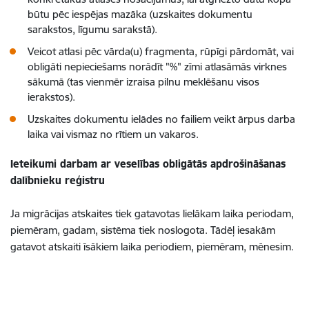
būtu pēc iespējas mazāka (uzskaites dokumentu
sarakstos, līgumu sarakstā).
Veicot atlasi pēc vārda(u) fragmenta, rūpīgi pārdomāt, vai
obligāti nepieciešams norādīt "%" zīmi atlasāmās virknes
sākumā (tas vienmēr izraisa pilnu meklēšanu visos
ierakstos).
Uzskaites dokumentu ielādes no failiem veikt ārpus darba
laika vai vismaz no rītiem un vakaros.
Ieteikumi darbam ar veselības obligātās apdrošināšanas
dalībnieku reģistru
Ja migrācijas atskaites tiek gatavotas lielākam laika periodam,
piemēram, gadam, sistēma tiek noslogota. Tādēļ iesakām
gatavot atskaiti īsākiem laika periodiem, piemēram, mēnesim.