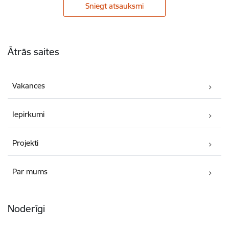
Sniegt atsauksmi
Kājene
Ātrās saites
Vakances
Iepirkumi
Projekti
Par mums
Noderīgi