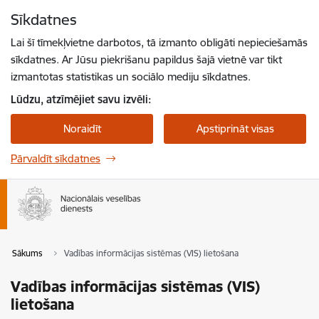
Pāriet uz lapas saturu
Sīkdatnes
Spied
lai meklētu
Enter
Lai šī tīmekļvietne darbotos, tā izmanto obligāti nepieciešamās
sīkdatnes. Ar Jūsu piekrišanu papildus šajā vietnē var tikt
izmantotas statistikas un sociālo mediju sīkdatnes.
Lūdzu, atzīmējiet savu izvēli:
Noraidīt
Apstiprināt visas
Pārvaldīt sīkdatnes
Sākums
Vadības informācijas sistēmas (VIS) lietošana
Vadības informācijas sistēmas (VIS)
lietošana