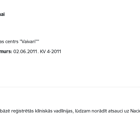
ai
s centrs ''Vaivari''''
umurs:
02.06.2011. KV 4-2011
 bāzē reģistrētās klīniskās vadlīnijas, lūdzam norādīt atsauci uz Nac