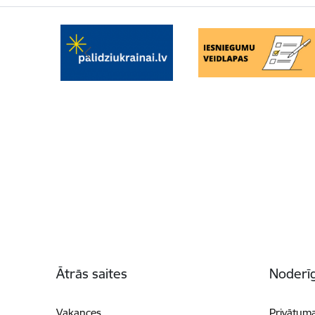
Kājene
Ātrās saites
Noderīg
Vakances
Privātuma