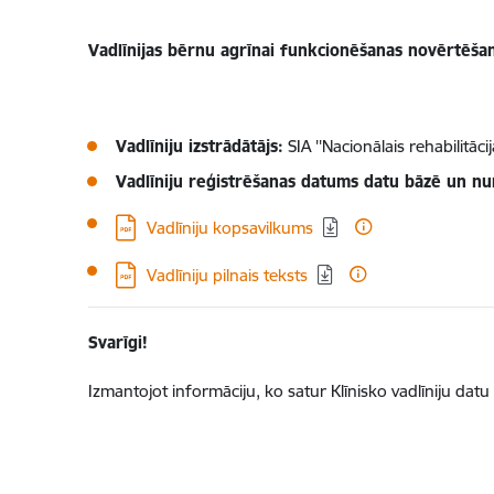
Vadlīnijas bērnu agrīnai funkcionēšanas novērtēšan
Vadlīniju izstrādātājs:
SIA ''Nacionālais rehabilitācija
Vadlīniju reģistrēšanas datums datu bāzē un n
Lejupielādēt:
Vadlīniju kopsavilkums
Lejupielādēt:
Vadlīniju pilnais teksts
Svarīgi!
Izmantojot informāciju, ko satur Klīnisko vadlīniju datu