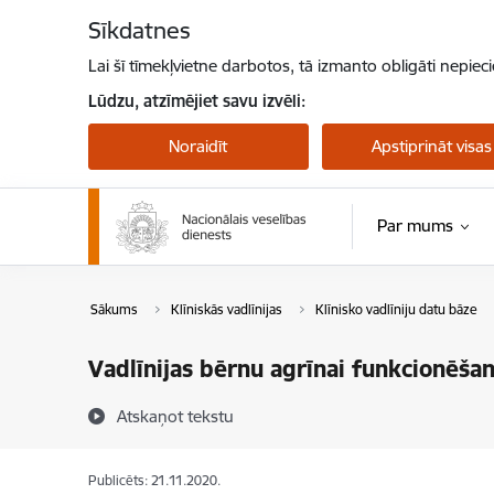
Pāriet uz lapas saturu
Sīkdatnes
Lai šī tīmekļvietne darbotos, tā izmanto obligāti nepiec
Lūdzu, atzīmējiet savu izvēli:
Noraidīt
Apstiprināt visas
Par mums
Sākums
Klīniskās vadlīnijas
Klīnisko vadlīniju datu bāze
Vadlīnijas bērnu agrīnai funkcionēša
Atskaņot tekstu
Publicēts: 21.11.2020.