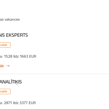
as vakances
IS EKSPERTS
rvalde
a:
1528 līdz 1663 EUR
rāk
ANALĪTIĶIS
rvalde
a:
2871 līdz 3377 EUR