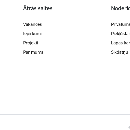
Kājene
Ātrās saites
Noderīg
Vakances
Privātuma
Iepirkumi
Piekļūsta
Projekti
Lapas kar
Par mums
Sīkdatņu 
©