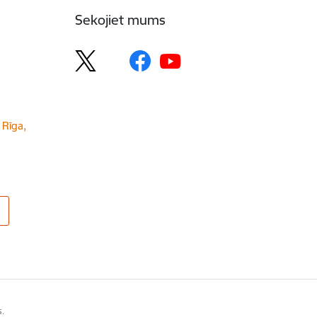
Sekojiet mums
 Rīga,
s.