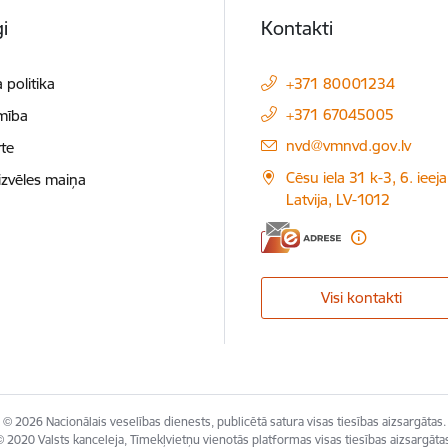
i
Kontakti
 politika
+371 80001234
+371 67045005
mība
E-pasts:
nvd@vmnvd.gov.lv
te
Cēsu iela 31 k-3, 6. ieeja
izvēles maiņa
Latvija, LV-1012
Visi kontakti
© 2026 Nacionālais veselības dienests, publicētā satura visas tiesības aizsargātas.
 2020 Valsts kanceleja, Tīmekļvietņu vienotās platformas visas tiesības aizsargāta