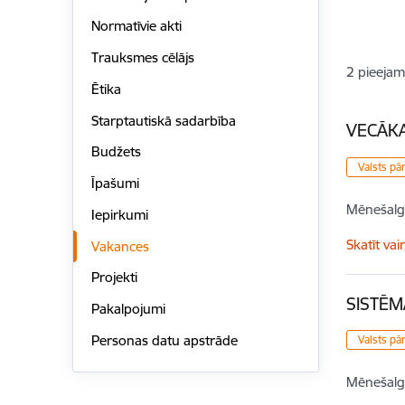
Normatīvie akti
Trauksmes cēlājs
2
pieejam
Ētika
Starptautiskā sadarbība
VECĀKA
Budžets
Valsts pā
Īpašumi
Mēnešalg
Iepirkumi
Skatīt vai
Vakances
Projekti
SISTĒM
Pakalpojumi
Personas datu apstrāde
Valsts pā
Mēnešalg