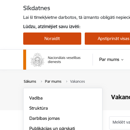
Pāriet uz lapas saturu
Sīkdatnes
Lai šī tīmekļvietne darbotos, tā izmanto obligāti nepiec
Lūdzu, atzīmējiet savu izvēli:
Noraidīt
Apstiprināt visas
Par mums
Sākums
Par mums
Vakances
Vakan
Vadība
Struktūra
Darbības jomas
Meklēt v
Publikācijas un pārskati