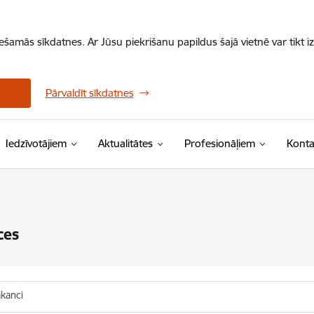
iešamās sīkdatnes. Ar Jūsu piekrišanu papildus šajā vietnē var tikt i
Pārvaldīt sīkdatnes
Iedzīvotājiem
Aktualitātes
Profesionāļiem
Konta
ces
akanci