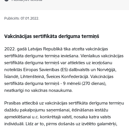
Publicēts: 07.01.2022.
Vakcinācijas sertifikāta derīguma termiņš
2022. gadā Latvijas Republikā tika atcelta vakcinācijas
sertifikāta derīguma termiņa ieviešana. Vienlaikus vakcinācijas
sertifikāta derīguma termiņš var attiekties uz ieceļošanu
noteiktās Eiropas Savienības (ES) dalībvalstīs un Norvēģijā,
Īslandē, Lihtenšteinā, Šveices Konfederācijā. Vakcinācijas
sertifikāta derīguma termiņš - 9 mēneši (270 dienas),
neatkarīgi no vakcīnas nosaukuma.
Prasības attiecībā uz vakcinācijas sertifikāta derīguma termiņu
dažādu pakalpojumu saņemšanai, ēdināšanas iestāžu
apmeklēšanai u.c. konkrētajā valstī, nosaka katra valsts
individuāli. Līdz ar to, pirms došanās uz izvēlēto galamērķi,