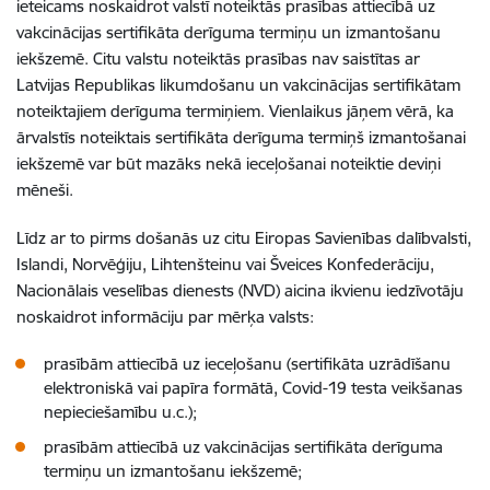
ieteicams noskaidrot valstī noteiktās prasības attiecībā uz
vakcinācijas sertifikāta derīguma termiņu un izmantošanu
iekšzemē. Citu valstu noteiktās prasības nav saistītas ar
Latvijas Republikas likumdošanu un vakcinācijas sertifikātam
noteiktajiem derīguma termiņiem. Vienlaikus jāņem vērā, ka
ārvalstīs noteiktais sertifikāta derīguma termiņš izmantošanai
iekšzemē var būt mazāks nekā ieceļošanai noteiktie deviņi
mēneši.
Līdz ar to pirms došanās uz citu Eiropas Savienības dalībvalsti,
Islandi, Norvēģiju, Lihtenšteinu vai Šveices Konfederāciju,
Nacionālais veselības dienests (NVD) aicina ikvienu iedzīvotāju
noskaidrot informāciju par mērķa valsts:
prasībām attiecībā uz ieceļošanu (sertifikāta uzrādīšanu
elektroniskā vai papīra formātā, Covid-19 testa veikšanas
nepieciešamību u.c.);
prasībām attiecībā uz vakcinācijas sertifikāta derīguma
termiņu un izmantošanu iekšzemē;