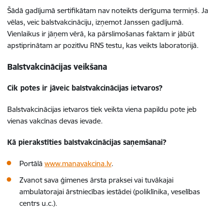
Šādā gadījumā sertifikātam nav noteikts derīguma termiņš. Ja
vēlas, veic balstvakcināciju, izņemot Janssen gadījumā.
Vienlaikus ir j
āņem vērā, ka pārslimošanas faktam ir jābūt
apstiprinātam ar pozitīvu RNS testu, kas veikts laboratorijā.
Balstvakcinācijas veikšana
Cik potes ir jāveic balstvakcinācijas ietvaros?
Balstvakcinācijas ietvaros tiek veikta viena papildu pote jeb
vienas vakcīnas devas ievade.
Kā pierakstīties balstvakcinācijas saņemšanai?
Portālā
www.manavakcina.lv
.
Zvanot sava ģimenes ārsta praksei vai tuvākajai
ambulatorajai ārstniecības iestādei (poliklīnika, veselības
centrs u.c.).