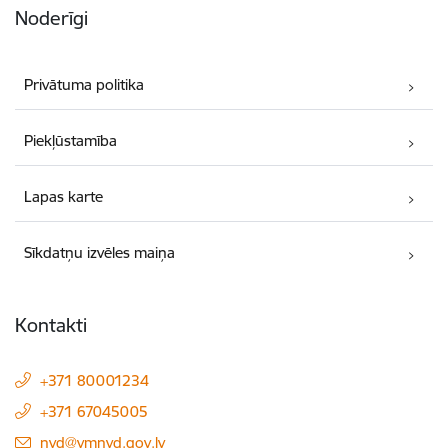
Noderīgi
Privātuma politika
Piekļūstamība
Lapas karte
Sīkdatņu izvēles maiņa
Kontakti
+371 80001234
+371 67045005
E-pasts:
nvd@vmnvd.gov.lv