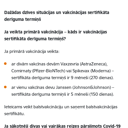
Dažādas dzīves situācijas un vakcinācijas sertifikāta
derīguma termiņš
Ja veikta primārā vakcinācija – kāds ir vakcinācijas
sertifikāta derīguma termiņš?
Ja primārā vakcinācija veikta:
ar divām vakcīnas devām Vaxzevria (AstraZeneca),
Comirnaty (Pfizer-BioNTech) vai Spikevax (Moderna) –
sertifikāta derīguma termiņš ir 9 mēneši (270 dienas).
ar vienu vakcīnas devu Janssen (Johnson&Johnson) –
sertifikāta derīguma termiņš ir 5 mēneši (150 dienas).
Ieteicams veikt balstvakcināciju un saņemt balstvakcinācijas
sertifikātu.
Ja sākotnēji divas vai vairākas reizes pārslimots Covid-19