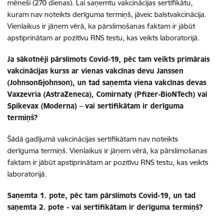
mēneši (270 dienas). Lai saņemtu vakcinācijas sertifikātu,
kuram nav noteikts derīguma termiņš, jāveic balstvakcinācija.
Vienlaikus ir jāņem vērā, ka pārslimošanas faktam ir jābūt
apstiprinātam ar pozitīvu RNS testu, kas veikts laboratorijā.
Ja sākotnēji pārslimots Covid-19, pēc tam veikts primārais
vakcinācijas kurss ar vienas vakcīnas devu Janssen
(Johnson&johnson), un tad saņemta viena vakcīnas devas
Vaxzevria (AstraZeneca), Comirnaty (Pfizer-BioNTech) vai
Spikevax (Moderna) – vai sertifikātam ir derīguma
termiņš?
Šādā gadījumā vakcinācijas sertifikātam nav noteikts
derīguma termiņš. Vienlaikus ir jāņem vērā, ka pārslimošanas
faktam ir jābūt apstiprinātam ar pozitīvu RNS testu, kas veikts
laboratorijā.
Saņemta 1. pote, pēc tam pārslimots Covid-19, un tad
saņemta 2. pote - vai sertifikātam ir derīguma termiņš?