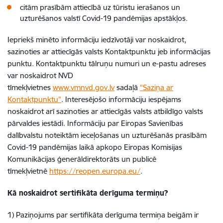
citām prasībām attiecībā uz tūristu ierašanos un
uzturēšanos valstī Covid-19 pandēmijas apstākļos.
Iepriekš minēto informāciju iedzīvotāji var noskaidrot,
sazinoties ar attiecīgās valsts Kontaktpunktu jeb informācijas
punktu. Kontaktpunktu tālruņu numuri un e-pastu adreses
var noskaidrot NVD
tīmekļvietnes
www.vmnvd.gov.lv
sadaļā
“Saziņa ar
Kontaktpunktu”
. Interesējošo informāciju iespējams
noskaidrot arī sazinoties ar attiecīgās valsts atbildīgo valsts
pārvaldes iestādi. Informāciju par Eiropas Savienības
dalībvalstu noteiktām ieceļošanas un uzturēšanās prasībām
Covid-19 pandēmijas laikā apkopo Eiropas Komisijas
Komunikācijas ģenerāldirektorāts un publicē
tīmekļvietnē
https://reopen.europa.eu/
.
Kā noskaidrot sertifikāta derīguma termiņu?
1) Paziņojums par sertifikāta derīguma termiņa beigām ir