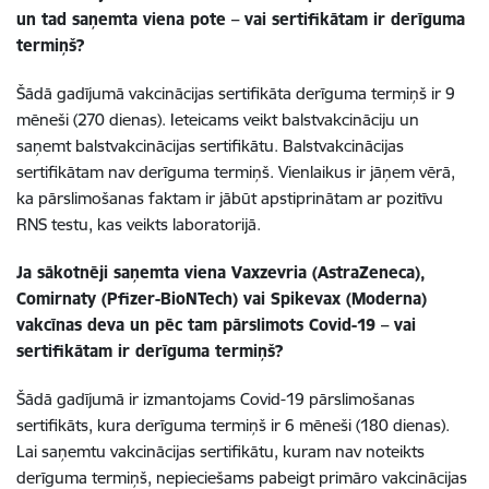
un tad saņemta viena pote – vai sertifikātam ir derīguma
termiņš?
Šādā gadījumā vakcinācijas sertifikāta derīguma termiņš ir 9
mēneši (270 dienas). Ieteicams veikt balstvakcināciju un
saņemt balstvakcinācijas sertifikātu. Balstvakcinācijas
sertifikātam nav derīguma termiņš. Vienlaikus ir jāņem vērā,
ka pārslimošanas faktam ir jābūt apstiprinātam ar pozitīvu
RNS testu, kas veikts laboratorijā.
Ja sākotnēji saņemta viena Vaxzevria (AstraZeneca),
Comirnaty (Pfizer-BioNTech) vai Spikevax (Moderna)
vakcīnas deva un pēc tam pārslimots Covid-19 – vai
sertifikātam ir derīguma termiņš?
Šādā gadījumā ir izmantojams Covid-19 pārslimošanas
sertifikāts, kura derīguma termiņš ir 6 mēneši (180 dienas).
Lai saņemtu vakcinācijas sertifikātu, kuram nav noteikts
derīguma termiņš, nepieciešams pabeigt primāro vakcinācijas