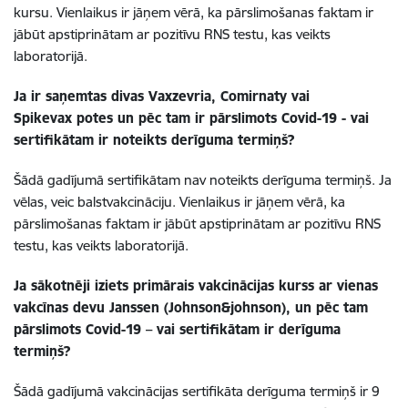
kursu. Vienlaikus ir jāņem vērā, ka pārslimošanas faktam ir
jābūt apstiprinātam ar pozitīvu RNS testu, kas veikts
laboratorijā.
Ja ir saņemtas divas
Vaxzevria, Comirnaty vai
Spikevax
potes
un pēc tam ir pārslimots Covid-19 - vai
sertifikātam ir noteikts derīguma termiņš?
Šādā gadījumā sertifikātam nav noteikts derīguma termiņš.
Ja
vēlas, veic balstvakcināciju. Vienlaikus ir j
āņem vērā, ka
pārslimošanas faktam ir jābūt apstiprinātam ar pozitīvu RNS
testu, kas veikts laboratorijā.
Ja sākotnēji iziets primārais vakcinācijas kurss ar vienas
vakcīnas devu Janssen (Johnson&johnson), un pēc tam
pārslimots Covid-19 – vai sertifikātam ir derīguma
termiņš?
Šādā gadījumā vakcinācijas sertifikāta derīguma termiņš ir 9