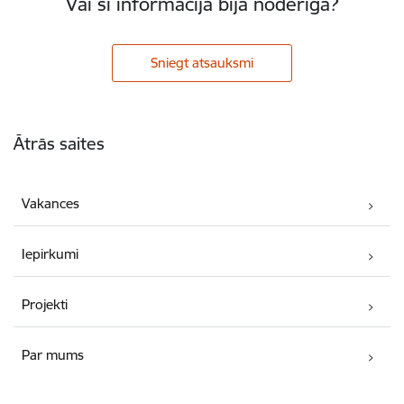
Vai šī informācija bija noderīga?
Sniegt atsauksmi
Kājene
Ātrās saites
Vakances
Iepirkumi
Projekti
Par mums