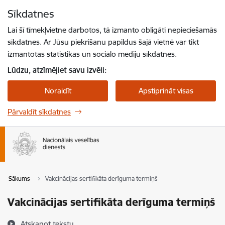
Pāriet uz lapas saturu
Sīkdatnes
Spied
lai meklētu
Enter
Lai šī tīmekļvietne darbotos, tā izmanto obligāti nepieciešamās
sīkdatnes. Ar Jūsu piekrišanu papildus šajā vietnē var tikt
izmantotas statistikas un sociālo mediju sīkdatnes.
Lūdzu, atzīmējiet savu izvēli:
Noraidīt
Apstiprināt visas
Pārvaldīt sīkdatnes
Sākums
Vakcinācijas sertifikāta derīguma termiņš
Vakcinācijas sertifikāta derīguma termiņš
Atskaņot tekstu