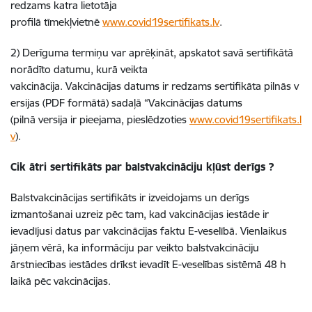
redzams katra lietotāja
profilā tīmekļvietnē
www.covid19sertifikats.lv
.
2) Derīguma termiņu var aprēķināt, apskatot savā sertifikātā
norādīto datumu, kurā veikta
vakcinācija. Vakcinācijas datums ir redzams sertifikāta pilnās v
ersijas (PDF formātā) sadaļā “Vakcinācijas datums
(pilnā versija ir pieejama, pieslēdzoties
www.covid19sertifikats.l
v
).
Cik ātri sertifikāts par balstvakcināciju kļūst derīgs ?
Balstvakcinācijas sertifikāts ir izveidojams un derīgs
izmantošanai uzreiz pēc tam, kad vakcinācijas iestāde ir
ievadījusi datus par vakcinācijas faktu E-veselībā. Vienlaikus
jāņem vērā, ka informāciju par veikto balstvakcināciju
ārstniecības iestādes drīkst ievadīt E-veselības sistēmā 48 h
laikā pēc vakcinācijas.