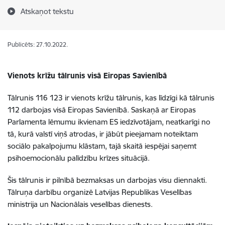
Atskaņot tekstu
Publicēts: 27.10.2022.
Vienots krīžu tālrunis visā Eiropas Savienībā
Tālrunis 116 123 ir vienots krīžu tālrunis, kas līdzīgi kā tālrunis
112 darbojas visā Eiropas Savienībā. Saskaņā ar Eiropas
Parlamenta lēmumu ikvienam ES iedzīvotājam, neatkarīgi no
tā, kurā valstī viņš atrodas, ir jābūt pieejamam noteiktam
sociālo pakalpojumu klāstam, tajā skaitā iespējai saņemt
psihoemocionālu palīdzību krīzes situācijā.
Šis tālrunis ir pilnībā bezmaksas un darbojas visu diennakti.
Tālruņa darbību organizē Latvijas Republikas Veselības
ministrija un Nacionālais veselības dienests.