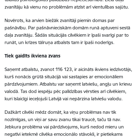
zvanītāju kā vienu no problēmām atzīst arī vientulības sajūtu.
Novērots, ka arvien biežāk zvanītāji piemin domas par
pašnāvību. Par pašnāvnieciskām domām runā aptuveni sestā
daļa zvanītāju. Šādās situācijās cilvēkiem ir īpaši svarīgi par to
runāt, un krīzes tālruņa atbalsts tam ir īpaši noderīgs.
Tiek gaidīts ikviena zvans
Saņemt atbalstu, zvanot 116 123, ir aicināts ikviens iedzīvotājs,
kurš nonācis grūtā situācijā vai sastapies ar emocionāliem
pārdzīvojumiem. Atbalstu var saņemt latviešu, angļu un krievu
valodā. Tas dod iespēju pēc palīdzības vērsties arī cilvēkiem,
kuri īslaicīgi ieceļojuši Latvijā vai nepārzina latviešu valodu.
Dažkārt cilvēki mēdz domāt, ka viņu problēmas nav tik
nozīmīgas, un viņi ar savu zvanu tikai traucē, taču tā nav.
Jebkura problēma vai pārdzīvojums, kurš nedod mieru un
negatīvi ietekmē cilvēka emocionālo stāvokli, ir pietiekams