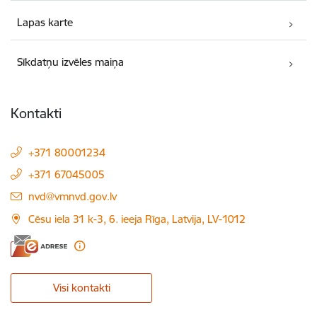
Lapas karte
Sīkdatņu izvēles maiņa
Kontakti
+371 80001234
+371 67045005
E-pasts:
nvd@vmnvd.gov.lv
Cēsu iela 31 k-3, 6. ieeja Rīga, Latvija, LV-1012
Visi kontakti