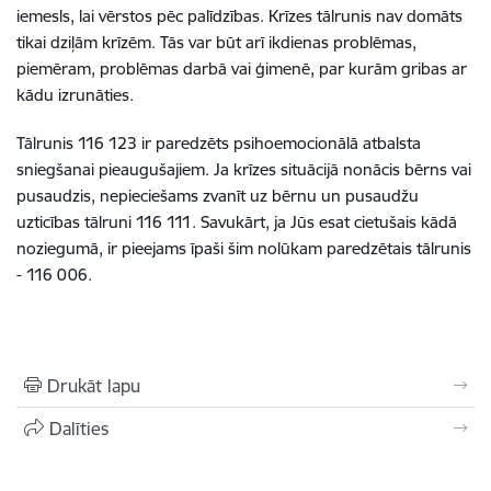
iemesls, lai vērstos pēc palīdzības. Krīzes tālrunis nav domāts
tikai dziļām krīzēm. Tās var būt arī ikdienas problēmas,
piemēram, problēmas darbā vai ģimenē, par kurām gribas ar
kādu izrunāties.
Tālrunis 116 123 ir paredzēts psihoemocionālā atbalsta
sniegšanai pieaugušajiem. Ja krīzes situācijā nonācis bērns vai
pusaudzis, nepieciešams zvanīt uz bērnu un pusaudžu
uzticības tālruni 116 111. Savukārt, ja Jūs esat cietušais kādā
noziegumā, ir pieejams īpaši šim nolūkam paredzētais tālrunis
- 116 006.
Drukāt lapu
Dalīties