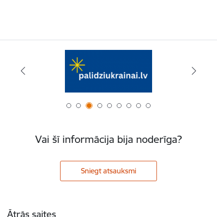
Vai šī informācija bija noderīga?
Sniegt atsauksmi
Kājene
Ātrās saites