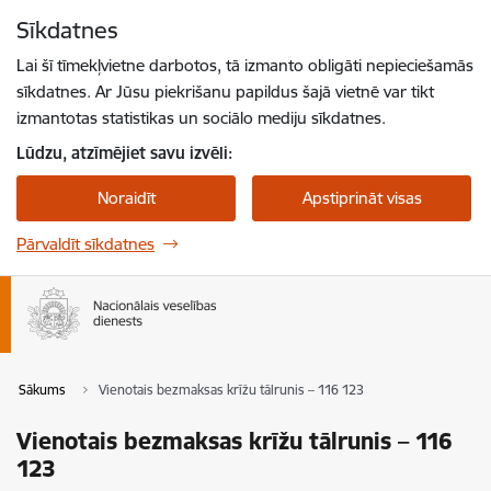
Pāriet uz lapas saturu
Sīkdatnes
Spied
lai meklētu
Enter
Lai šī tīmekļvietne darbotos, tā izmanto obligāti nepieciešamās
sīkdatnes. Ar Jūsu piekrišanu papildus šajā vietnē var tikt
izmantotas statistikas un sociālo mediju sīkdatnes.
Lūdzu, atzīmējiet savu izvēli:
Noraidīt
Apstiprināt visas
Pārvaldīt sīkdatnes
Sākums
Vienotais bezmaksas krīžu tālrunis – 116 123
Vienotais bezmaksas krīžu tālrunis – 116
123