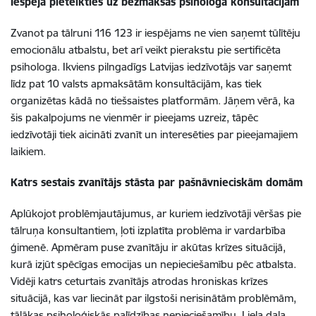
Iespēja pieteikties uz bezmaksas psihologa konsultācijām
Zvanot pa tālruni 116 123 ir iespējams ne vien saņemt tūlītēju
emocionālu atbalstu, bet arī veikt pierakstu pie sertificēta
psihologa. Ikviens pilngadīgs Latvijas iedzīvotājs var saņemt
līdz pat 10 valsts apmaksātām konsultācijām, kas tiek
organizētas kādā no tiešsaistes platformām. Jāņem vērā, ka
šis pakalpojums ne vienmēr ir pieejams uzreiz, tāpēc
iedzīvotāji tiek aicināti zvanīt un interesēties par pieejamajiem
laikiem.
Katrs sestais zvanītājs stāsta par pašnāvnieciskām domām
Aplūkojot problēmjautājumus, ar kuriem iedzīvotāji vēršas pie
tālruņa konsultantiem, ļoti izplatīta problēma ir vardarbība
ģimenē. Apmēram puse zvanītāju ir akūtas krīzes situācijā,
kurā izjūt spēcīgas emocijas un nepieciešamību pēc atbalsta.
Vidēji katrs ceturtais zvanītājs atrodas hroniskas krīzes
situācijā, kas var liecināt par ilgstoši nerisinātām problēmām,
tālākas psiholoģiskās palīdzības nepieciešamību. Liela daļa