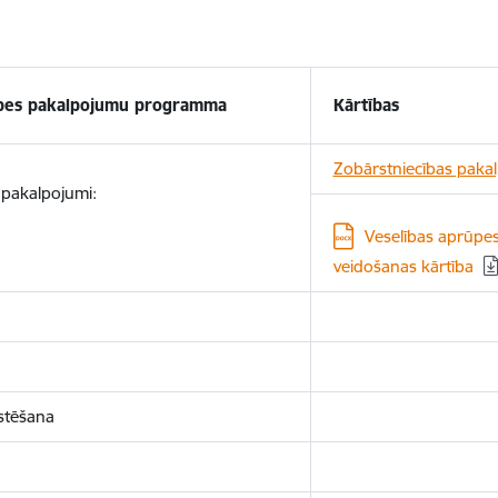
ūpes pakalpojumu programma
Kārtības
Zobārstniecības paka
 pakalpojumi:
Lejupielādēt:
Veselības aprūpe
veidošanas kārtība
stēšana