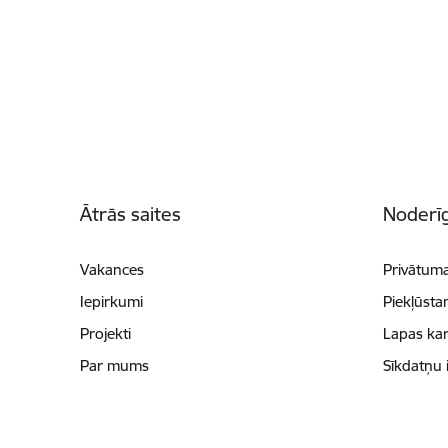
Kājene
Ātrās saites
Noderīg
Vakances
Privātuma
Iepirkumi
Piekļūsta
Projekti
Lapas kar
Par mums
Sīkdatņu 