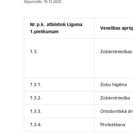
Atjaunināts: 19.12.2025.
Nr.p.k. atbilstoši Līguma
Veselības apr
1.pielikumam
1.3.
Zobārstniecības
1.3.1.
Zobu higiēna
1.3.2.
Zobārstniecība
1.3.3.
Ortodontiskā ār
1.3.4.
Protezēšana