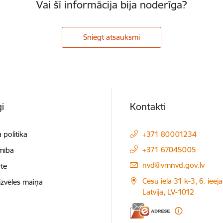
Vai šī informācija bija noderīga?
Sniegt atsauksmi
i
Kontakti
 politika
+371 80001234
+371 67045005
mība
E-pasts:
nvd@vmnvd.gov.lv
te
Cēsu iela 31 k-3, 6. ieeja
izvēles maiņa
Latvija, LV-1012