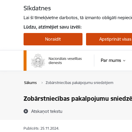
Pāriet uz lapas saturu
Sīkdatnes
Lai šī tīmekļvietne darbotos, tā izmanto obligāti nepiec
Lūdzu, atzīmējiet savu izvēli:
Noraidīt
Apstiprināt visas
Par mums
Sākums
Zobārstniecības pakalpojumu sniedzējiem
Zobārstniecības pakalpojumu sniedz
Atskaņot tekstu
Publicēts: 25.11.2024.