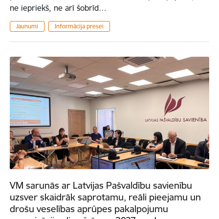
ne iepriekš, ne arī šobrīd…
Jaunumi
Informācija presei
VM sarunās ar Latvijas Pašvaldību savienību
uzsver skaidrāk saprotamu, reāli pieejamu un
drošu veselības aprūpes pakalpojumu