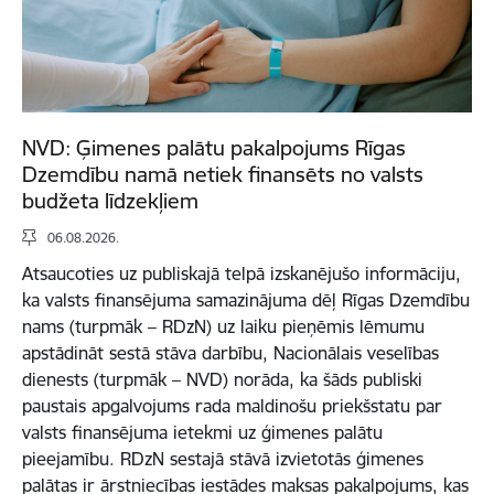
NVD: Ģimenes palātu pakalpojums Rīgas
Dzemdību namā netiek finansēts no valsts
budžeta līdzekļiem
06.08.2026.
Atsaucoties uz publiskajā telpā izskanējušo informāciju,
ka valsts finansējuma samazinājuma dēļ Rīgas Dzemdību
nams (turpmāk – RDzN) uz laiku pieņēmis lēmumu
apstādināt sestā stāva darbību, Nacionālais veselības
dienests (turpmāk – NVD) norāda, ka šāds publiski
paustais apgalvojums rada maldinošu priekšstatu par
valsts finansējuma ietekmi uz ģimenes palātu
pieejamību. RDzN sestajā stāvā izvietotās ģimenes
palātas ir ārstniecības iestādes maksas pakalpojums, kas