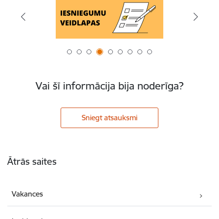
Vai šī informācija bija noderīga?
Sniegt atsauksmi
Kājene
Ātrās saites
Vakances