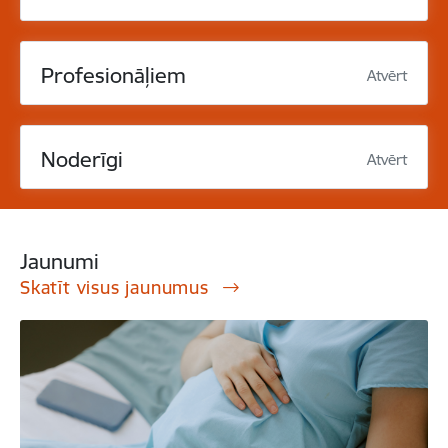
Profesionāļiem
Atvērt
Noderīgi
Atvērt
Jaunumi
Skatīt visus jaunumus