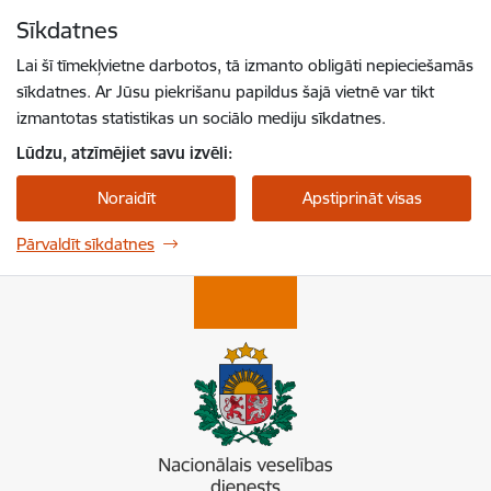
Pāriet uz lapas saturu
Sīkdatnes
Spied
lai meklētu
Enter
Lai šī tīmekļvietne darbotos, tā izmanto obligāti nepieciešamās
sīkdatnes. Ar Jūsu piekrišanu papildus šajā vietnē var tikt
izmantotas statistikas un sociālo mediju sīkdatnes.
Lūdzu, atzīmējiet savu izvēli:
Noraidīt
Apstiprināt visas
Pārvaldīt sīkdatnes
Nacionālais veselības dienests