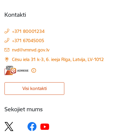
Kontakti
+371 80001234
+371 67045005
E-pasts:
nvd@vmnvd.gov.lv
Cēsu iela 31 k-3, 6. ieeja Rīga, Latvija, LV-1012
Visi kontakti
Sekojiet mums