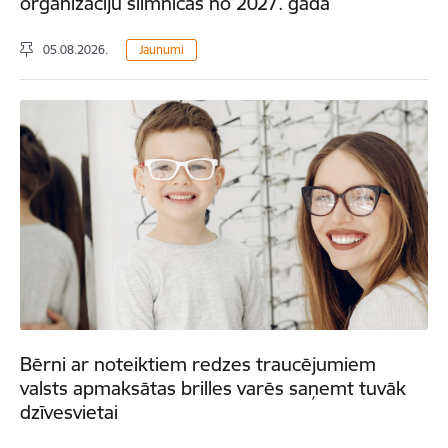
organizāciju slimnīcās no 2027. gada
05.08.2026.
Jaunumi
Bērni ar noteiktiem redzes traucējumiem
valsts apmaksātas brilles varēs saņemt tuvāk
dzīvesvietai