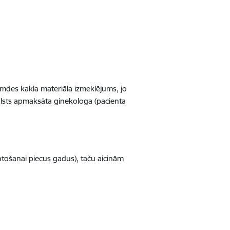
emdes kakla materiāla izmeklējums, jo
alsts apmaksāta ginekologa (pacienta
ntošanai piecus gadus), taču aicinām