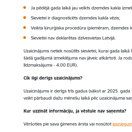
Ja pēdējā gada laikā jau veikts dzemdes kakla izme
Sievietei ir diagnosticēts dzemdes kakla vēzis;
Veikta ķirurģiska procedūra (piemēram, dzemdes k
Sievietei nav deklarētas dzīvesvietas Latvijā.
Uzaicinājums netiek nosūtīts sievietei, kurai gada laik
šādā gadījumā izmeklējums nav jāveic atkārtoti. Ja
roda
līdzmaksājums - 4.00 EUR).
Cik ilgi derīgs uzaicinājums?
Uzaicinājums ir derīgs trīs gadus (sākot ar 2025. gada 
veikt pārbaudi dažu mēnešu laikā pēc uzaicinājuma s
Kur uzzināt informāciju, ja vēstule nav saņemta?
Vēršoties pie sava ģimenes ārsta vai nosūtot
iesniegu