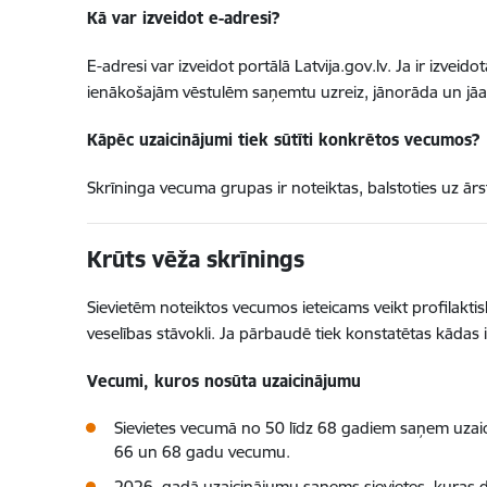
Kā var izveidot e-adresi?
E-adresi var izveidot portālā Latvija.gov.lv. Ja ir izveid
ienākošajām vēstulēm saņemtu uzreiz, jānorāda un jāa
Kāpēc uzaicinājumi tiek sūtīti konkrētos vecumos?
Skrīninga vecuma grupas ir noteiktas, balstoties uz ārs
Krūts vēža skrīnings
Sievietēm noteiktos vecumos ieteicams veikt profilaktis
veselības stāvokli. Ja pārbaudē tiek konstatētas kādas
Vecumi, kuros nosūta uzaicinājumu
Sievietes vecumā no 50 līdz 68 gadiem saņem uzaicin
66 un 68 gadu vecumu.
2026. gadā uzaicinājumu saņems sievietes, kuras d