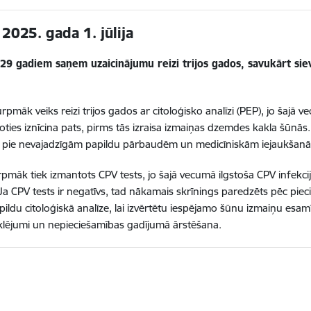
2025. gada 1. jūlija
 29 gadiem saņem uzaicinājumu reizi trijos gados, savukārt
sie
māk veiks reizi trijos gados ar citoloģisko analīzi (PEP), jo šajā ve
ākoties iznīcina pats, pirms tās izraisa izmaiņas dzemdes kakla šūn
oved pie nevajadzīgām papildu pārbaudēm un medicīniskām iejaukšan
māk tiek izmantots CPV tests, jo šajā vecumā ilgstoša CPV infekcija
 Ja CPV tests ir negatīvs, tad nākamais skrīnings paredzēts pēc pieci
papildu citoloģiskā analīze, lai izvērtētu iespējamo šūnu izmaiņu esam
zmeklējumi un nepieciešamības gadījumā ārstēšana.