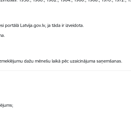
i portālā Latvija.gov.lv, ja tāda ir izveidota.
ma.
kt izmeklējumu dažu mēnešu laikā pēc uzaicinājuma saņemšanas.
lējums;