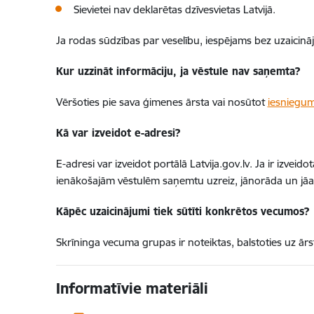
Sievietei nav deklarētas dzīvesvietas Latvijā.
Ja rodas sūdzības par veselību, iespējams bez uzaicin
Kur uzzināt informāciju, ja vēstule nav saņemta?
Vēršoties pie sava ģimenes ārsta vai nosūtot
iesniegu
Kā var izveidot e-adresi?
E-adresi var izveidot portālā Latvija.gov.lv. Ja ir izveid
ienākošajām vēstulēm saņemtu uzreiz, jānorāda un jāa
Kāpēc uzaicinājumi tiek sūtīti konkrētos vecumos?
Skrīninga vecuma grupas ir noteiktas, balstoties uz ārs
Informatīvie materiāli