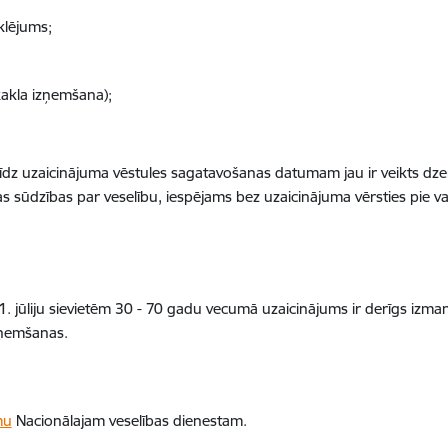
klējums;
akla izņemšana);
ā līdz uzaicinājuma vēstules sagatavošanas datumam jau ir veikts dz
s sūdzības par veselību, iespējams bez uzaicinājuma vērsties pie v
1. jūliju sievietēm 30 - 70 gadu vecumā uzaicinājums ir derīgs izma
aņemšanas.
mu
Nacionālajam veselības dienestam.