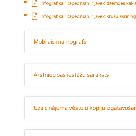
Lejupielādēt:
Infografika "Kāpēc man ir jāveic dzemdes kakla
Lejupielādēt:
Infografika "Kāpēc man ir jāveic krūšu skrīnin
Mobilais mamogrāfs
Ārstniecības iestāžu saraksts
Uzaicinājuma vēstuļu kopiju izgatavoša