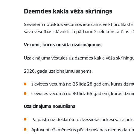
Dzemdes kakla vēža skrīnings
Sievietēm noteiktos vecumos ieteicams veikt profilaktis
savu veselības stāvokli. Ja pārbaudē tiek konstatētas 
Vecumi, kuros nosūta uzaicinājumus
Uzaicinājuma vēstules uz dzemdes kakla vēža skrīningu
2026. gadā uzaicinājumu saņems:
sievietes vecumā no 25 līdz 28 gadiem, kuras dzi
sievietes vecumā no 30 līdz 65 gadiem, kuras dzim
Uzaicinājuma nosūtīšana
Pa pastu uz
deklarēto dzīvesvietas adresi vai e-adres
Aptuveni trīs mēnešus pēc dzimšanas dienas datu