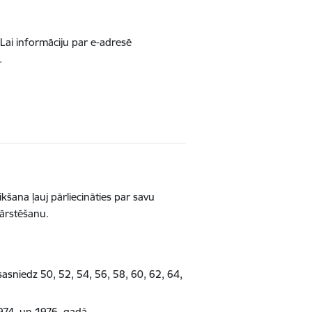
. Lai informāciju par e-adresē
.
kšana ļauj pārliecināties par savu
 ārstēšanu.
sasniedz 50, 52, 54, 56, 58, 60, 62, 64,
1974. un 1976. gadā.