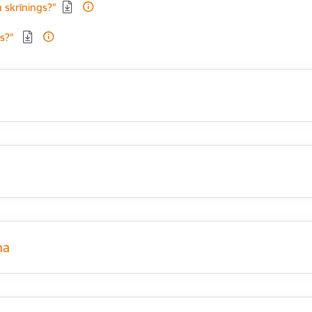
 skrīnings?"
gs?"
na