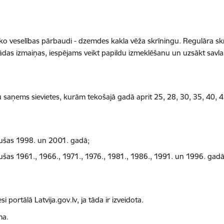
ko veselības pārbaudi - dzemdes kakla vēža skrīningu. Regulāra skrī
kādas izmaiņas, iespējams veikt papildu izmeklēšanu un uzsākt savla
 saņems sievietes, kurām tekošajā gadā aprit 25, 28, 30, 35, 40, 4
mušas 1998. un 2001. gadā;
ušas 1961., 1966., 1971., 1976., 1981., 1986., 1991. un 1996. gad
i portālā Latvija.gov.lv, ja tāda ir izveidota.
ma.