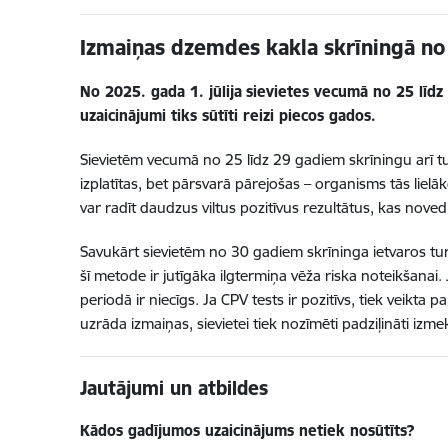
Izmaiņas dzemdes kakla skrīningā no 
No 2025. gada 1. jūlija
sievietes vecumā no 25 līdz
uzaicinājumi tiks sūtīti reizi piecos gados.
Sievietēm vecumā no 25 līdz 29 gadiem skrīningu arī turp
izplatītas, bet pārsvarā pārejošas – organisms tās liel
var radīt daudzus viltus pozitīvus rezultātus, kas n
Savukārt sievietēm no 30 gadiem skrīninga ietvaros turp
šī metode ir jutīgāka ilgtermiņa vēža riska noteikšanai.
periodā ir niecīgs. Ja CPV tests ir pozitīvs, tiek veikta 
uzrāda izmaiņas, sievietei tiek nozīmēti padziļināti i
Jautājumi un atbildes
Kādos gadījumos uzaicinājums netiek nosūtīts?