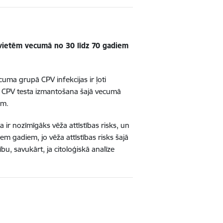
vietēm vecumā no 30 līdz 70 gadiem
cuma grupā CPV infekcijas ir ļoti
ās. CPV testa izmantošana šajā vecumā
ām.
 ir nozīmīgāks vēža attīstības risks, un
em gadiem, jo vēža attīstības risks šajā
ību, savukārt, ja citoloģiskā analīze