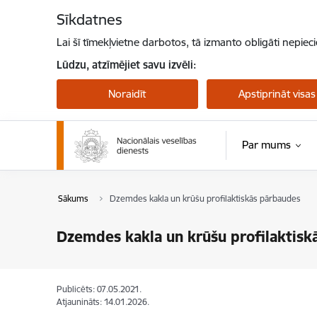
Pāriet uz lapas saturu
Sīkdatnes
Lai šī tīmekļvietne darbotos, tā izmanto obligāti nepiec
Lūdzu, atzīmējiet savu izvēli:
Noraidīt
Apstiprināt visas
Par mums
Sākums
Dzemdes kakla un krūšu profilaktiskās pārbaudes
Dzemdes kakla un krūšu profilaktisk
Publicēts: 07.05.2021.
Atjaunināts: 14.01.2026.