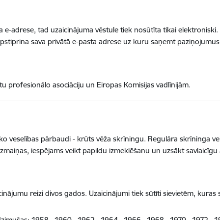
ota e-adrese, tad uzaicinājuma vēstule tiek nosūtīta tikai elektroniski
pstiprina sava privātā e-pasta adrese uz kuru saņemt paziņojumus
tu profesionālo asociāciju un Eiropas Komisijas vadlīnijām.
ko veselības pārbaudi - krūts vēža skrīningu. Regulāra skrīninga vei
 izmaiņas, iespējams veikt papildu izmeklēšanu un uzsākt savlaicīgu
ājumu reizi divos gados. Uzaicinājumi tiek sūtīti sievietēm, kuras 
zimušas: 1958., 1960., 1962., 1964., 1966., 1968., 1970., 1972., 