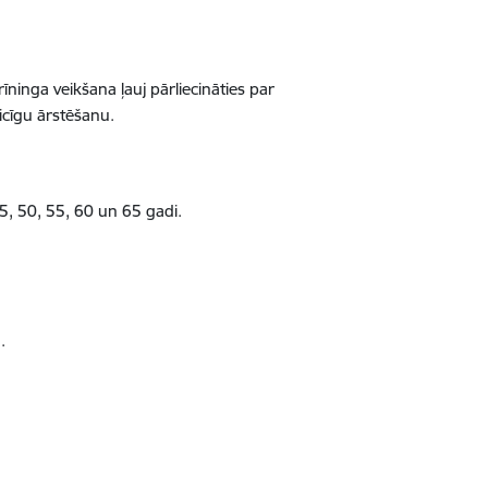
ninga veikšana ļauj pārliecināties par
icīgu ārstēšanu.
5, 50, 55, 60 un 65 gadi.
ā.