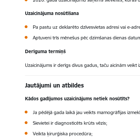
Uzaicinājuma nosūtīšana
Pa pastu uz
deklarēto dzīvesvietas adresi vai e-adres
Aptuveni trīs mēnešus pēc dzimšanas dienas datu
Derīguma termiņš
Uzaicinājums ir derīgs divus gadus, taču aicinām vei
Jautājumi un atbildes
Kādos gadījumos uzaicinājums netiek nosūtīts?
Ja pēdējā gada laikā jau veikts mamogrāfijas izmek
Sievietei ir diagnosticēts krūts vēzis;
Veikta ķirurģiska procedūra;