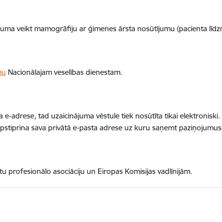
ājuma veikt mamogrāfiju ar ģimenes ārsta nosūtījumu (pacienta līd
mu
Nacionālajam veselības dienestam.
ota e-adrese, tad uzaicinājuma vēstule tiek nosūtīta tikai elektroniski
pstiprina sava privātā e-pasta adrese uz kuru saņemt paziņojumus
tu profesionālo asociāciju un Eiropas Komisijas vadlīnijām.