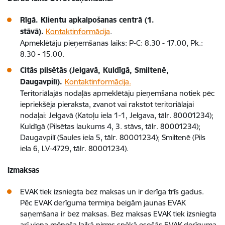
Rīgā. Klientu apkalpošanas centrā (1.
stāvā).
Kontaktinformācija
.
Apmeklētāju pieņemšanas laiks: P-C: 8.30 - 17.00, Pk.:
8.30 - 15.00.
Citās pilsētās (Jelgavā, Kuldīgā, Smiltenē,
Daugavpilī).
Kontaktinformācija
.
Teritoriālajās nodaļās apmeklētāju pieņemšana notiek pēc
iepriekšēja pieraksta, zvanot vai rakstot teritoriālajai
nodaļai: Jelgavā (Katoļu iela 1-1, Jelgava, tālr. 80001234);
Kuldīgā (Pilsētas laukums 4, 3. stāvs, tālr. 80001234);
Daugavpilī (Saules iela 5, tālr. 80001234); Smiltenē (Pils
iela 6, LV-4729, tālr. 80001234).
Izmaksas
EVAK tiek izsniegta bez maksas un ir derīga trīs gadus.
Pēc EVAK derīguma termiņa beigām jaunas EVAK
saņemšana ir bez maksas. Bez maksas EVAK tiek izsniegta
arī viena mēneša laikā pirms spēkā esošās EVAK derīguma