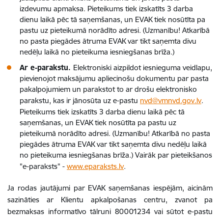
izdevumu apmaksa. Pieteikums tiek izskatīts 3 darba
dienu laikā pēc tā saņemšanas, un EVAK tiek nosūtīta pa
pastu uz pieteikumā norādīto adresi. (Uzmanību! Atkarībā
no pasta piegādes ātruma EVAK var tikt saņemta divu
nedēļu laikā no pieteikuma iesniegšanas brīža.)
Ar e-parakstu.
Elektroniski aizpildot iesnieguma veidlapu,
pievienojot maksājumu apliecinošu dokumentu par pasta
pakalpojumiem un parakstot to ar drošu elektronisko
parakstu, kas ir jānosūta uz e-pastu
nvd@vmnvd.gov.lv
.
Pieteikums tiek izskatīts 3 darba dienu laikā pēc tā
saņemšanas, un EVAK tiek nosūtīta pa pastu uz
pieteikumā norādīto adresi. (Uzmanību! Atkarībā no pasta
piegādes ātruma EVAK var tikt saņemta divu nedēļu laikā
no pieteikuma iesniegšanas brīža.) Vairāk par pieteikšanos
"e-paraksts" -
www.eparaksts.lv
.
Ja rodas jautājumi par EVAK saņemšanas iespējām, aicinām
sazināties ar Klientu apkalpošanas centru, zvanot pa
bezmaksas informatīvo tālruni 80001234 vai sūtot e-pastu