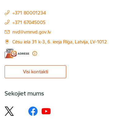
+371 80001234
+371 67045005
E-pasts:
nvd@vmnvd.gov.lv
Cēsu iela 31 k-3, 6. ieeja Rīga, Latvija, LV-1012
Visi kontakti
Sekojiet mums