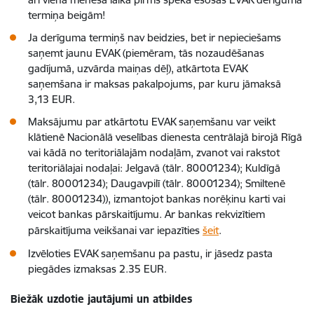
termiņa beigām!
Ja derīguma termiņš nav beidzies, bet ir nepieciešams
saņemt jaunu EVAK (piemēram, tās nozaudēšanas
gadījumā, uzvārda maiņas dēļ), atkārtota EVAK
saņemšana ir maksas pakalpojums, par kuru jāmaksā
3,13 EUR.
Maksājumu par atkārtotu EVAK saņemšanu var veikt
klātienē Nacionālā veselības dienesta centrālajā birojā Rīgā
vai kādā no teritoriālajām nodaļām, zvanot vai rakstot
teritoriālajai nodaļai: Jelgavā (tālr. 80001234); Kuldīgā
(tālr. 80001234); Daugavpilī (tālr. 80001234); Smiltenē
(tālr. 80001234)), izmantojot bankas norēķinu karti vai
veicot bankas pārskaitījumu. Ar bankas rekvizītiem
pārskaitījuma veikšanai var iepazīties
šeit
.
Izvēloties EVAK saņemšanu pa pastu, ir jāsedz pasta
piegādes izmaksas 2.35 EUR.
Biežāk uzdotie jautājumi un atbildes