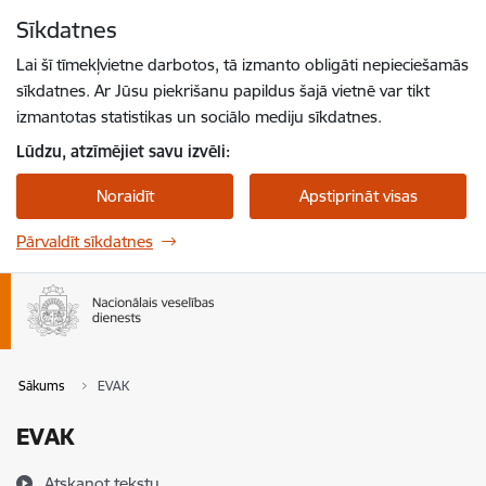
Pāriet uz lapas saturu
Sīkdatnes
Spied
lai meklētu
Enter
Lai šī tīmekļvietne darbotos, tā izmanto obligāti nepieciešamās
sīkdatnes. Ar Jūsu piekrišanu papildus šajā vietnē var tikt
izmantotas statistikas un sociālo mediju sīkdatnes.
Lūdzu, atzīmējiet savu izvēli:
Noraidīt
Apstiprināt visas
Pārvaldīt sīkdatnes
Sākums
EVAK
EVAK
Atskaņot tekstu