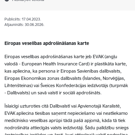
Publicēts: 17.04.2023.
Atjaunināts: 30.06.2026.
Eiropas veselības apdrošināšanas karte
Eiropas veselības apdrošināšanas karte jeb EVAK (angļu
valodā - European Health Insurance Card) ir plastikāta karte,
kas apliecina, ka persona ir Eiropas Savienības dalībvalsts,
Eiropas Ekonomikas zonas dalībvalsts (Īslandes, Norvēģijas,
Lihtenšteinas) vai Šveices Konfederācijas iedzīvotājs (turpmāk
- Dalībvalsts) un savā valstī ir sociāli apdrošināts.
Īslaicīgi uzturoties citā Dalībvalstī vai Apvienotajā Karalistē,
EVAK apliecina tiesības saņemt nepieciešamo vai neatliekamo
medicīnisko veselības aprūpi tādā pašā apjomā, kāda tā tiek
nodrošināta attiecīgās valsts iedzīvotāji.
Šādu palīdzību sniegs
ārstniecības iestādes un ārsti, kuri attiecīgajā valstī nodrošina