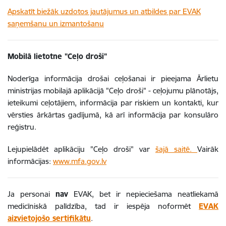
Apskatīt biežāk uzdotos jautājumus un atbildes par EVAK
saņemšanu un izmantošanu
Mobilā lietotne "Ceļo droši"
Noderīga informācija drošai ceļošanai ir pieejama Ārlietu
ministrijas mobilajā aplikācijā "Ceļo droši" - ceļojumu plānotājs,
ieteikumi ceļotājiem, informācija par riskiem un kontakti, kur
vērsties ārkārtas gadījumā, kā arī informācija par konsulāro
reģistru.
Lejupielādēt aplikāciju "Ceļo droši" var
šajā saitē.
Vairāk
informācijas:
www.mfa.gov.lv
Ja personai
nav
EVAK, bet ir nepieciešama neatliekamā
medicīniskā palīdzība, tad ir iespēja noformēt
EVAK
aizvietojošo sertifikātu
.