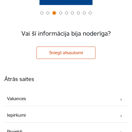
Vai šī informācija bija noderīga?
Sniegt atsauksmi
Kājene
Ātrās saites
Vakances
Iepirkumi
Projekti