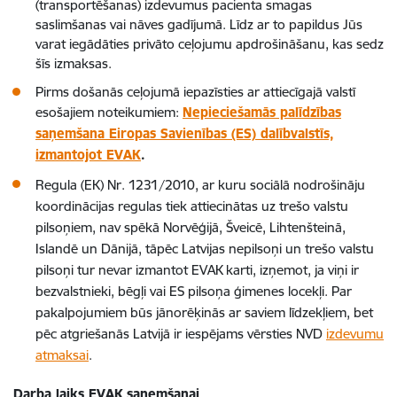
(transportēšanas) izdevumus pacienta smagas
saslimšanas vai nāves gadījumā. Līdz ar to papildus Jūs
varat iegādāties privāto ceļojumu apdrošināšanu, kas sedz
šīs izmaksas.
Pirms došanās ceļojumā iepazīsties ar attiecīgajā valstī
esošajiem noteikumiem:
Nepieciešamās palīdzības
saņemšana Eiropas Savienības (ES) dalībvalstīs,
izmantojot EVAK
.
Regula (EK) Nr. 1231/2010, ar kuru sociālā nodrošināju
koordinācijas regulas tiek attiecinātas uz trešo valstu
pilsoņiem, nav spēkā Norvēģijā, Šveicē, Lihtenšteinā,
Islandē un Dānijā, tāpēc Latvijas nepilsoņi un trešo valstu
pilsoņi tur nevar izmantot EVAK karti, izņemot, ja viņi ir
bezvalstnieki, bēgļi vai ES pilsoņa ģimenes locekļi. Par
pakalpojumiem būs jānorēķinās ar saviem līdzekļiem, bet
pēc atgriešanās Latvijā ir iespējams vērsties NVD
izdevumu
atmaksai
.
Darba laiks EVAK saņemšanai