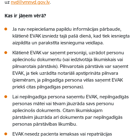
uz
nvd@vmnvd.gov.lv
.
Kas ir jāņem vērā?
Ja nav nepieciešama papildu informācijas pārbaude,
klātienē EVAK izsniedz tajā pašā dienā, kad tiek iesniegta
aizpildīta un parakstīta iesnieguma veidlapa.
Klātienē EVAK var saņemt personīgi, uzrādot personu
apliecinošu dokumentu (vai iedzīvotāja likumiskais vai
pilnvarotais pārstāvis). Pilnvarotais pārstāvis var saņemt
EVAK, ja tiek uzrādīta notariāli apstiprināta pilnvara
(piemēram, ja pilngadīga persona vēlas saņemt EVAK
priekš citas pilngadīgas personas).
Lai nepilngadīga persona saņemtu EVAK, nepilngadīgās
personas mātei vai tēvam jāuzrāda savs personu
apliecinošs dokuments. Citam likumiskajam
pārstāvim jāuzrāda arī dokuments par nepilngadīgās
personas pārstāvības likumību.
EVAK nesedz pacienta iemaksas vai repatriācijas