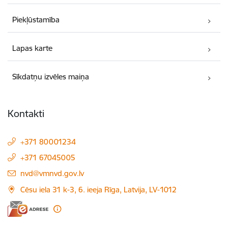
Piekļūstamība
Lapas karte
Sīkdatņu izvēles maiņa
Kontakti
+371 80001234
+371 67045005
E-pasts:
nvd@vmnvd.gov.lv
Cēsu iela 31 k-3, 6. ieeja Rīga, Latvija, LV-1012