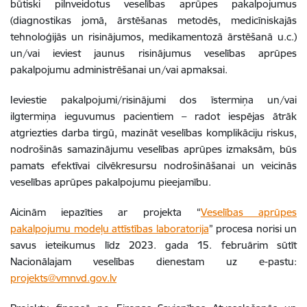
būtiski pilnveidotus veselības aprūpes pakalpojumus
(diagnostikas jomā, ārstēšanas metodēs, medicīniskajās
tehnoloģijās un risinājumos, medikamentozā ārstēšanā u.c.)
un/vai ieviest jaunus risinājumus veselības aprūpes
pakalpojumu administrēšanai un/vai apmaksai.
Ieviestie pakalpojumi/risinājumi dos īstermiņa un/vai
ilgtermiņa ieguvumus pacientiem – radot iespējas ātrāk
atgriezties darba tirgū, mazināt veselības komplikāciju riskus,
nodrošinās samazinājumu veselības aprūpes izmaksām, būs
pamats efektīvai cilvēkresursu nodrošināšanai un veicinās
veselības aprūpes pakalpojumu pieejamību.
Aicinām iepazīties ar projekta “
Veselības aprūpes
pakalpojumu modeļu attīstības laboratorija
” procesa norisi un
savus ieteikumus līdz 2023. gada 15. februārim sūtīt
Nacionālajam veselības dienestam uz e-pastu:
projekts@vmnvd.gov.lv