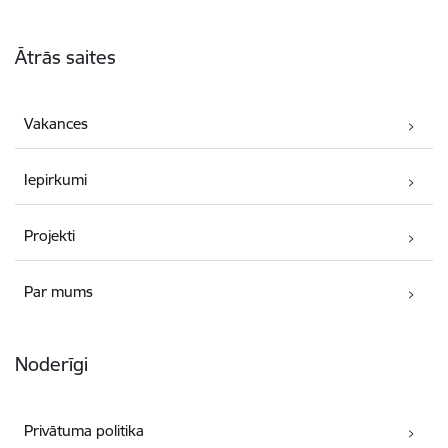
Kājene
Ātrās saites
Vakances
Iepirkumi
Projekti
Par mums
Noderīgi
Privātuma politika