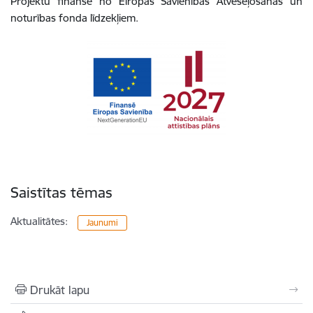
Projektu finansē no Eiropas Savienības Atveseļošanās un
noturības fonda līdzekļiem.
Saistītas tēmas
Aktualitātes:
Jaunumi
Drukāt lapu