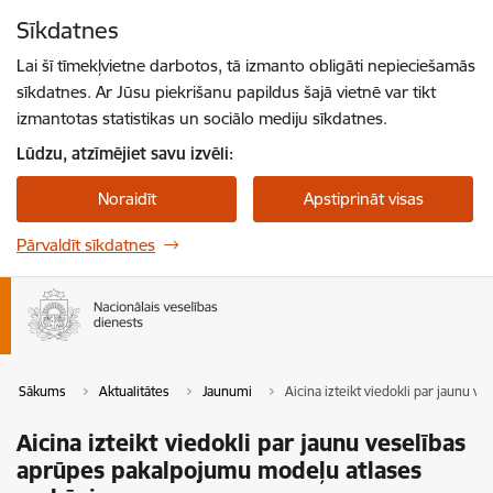
Pāriet uz lapas saturu
Sīkdatnes
Spied
lai meklētu
Enter
Lai šī tīmekļvietne darbotos, tā izmanto obligāti nepieciešamās
sīkdatnes. Ar Jūsu piekrišanu papildus šajā vietnē var tikt
izmantotas statistikas un sociālo mediju sīkdatnes.
Lūdzu, atzīmējiet savu izvēli:
Noraidīt
Apstiprināt visas
Pārvaldīt sīkdatnes
Sākums
Aktualitātes
Jaunumi
Aicina izteikt viedokli par jaunu
Aicina izteikt viedokli par jaunu veselības
aprūpes pakalpojumu modeļu atlases