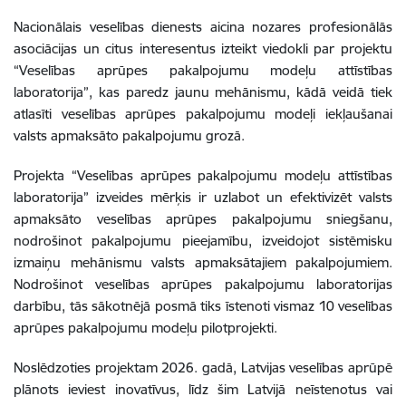
Nacionālais veselības dienests aicina nozares profesionālās
asociācijas un citus interesentus izteikt viedokli par projektu
“Veselības aprūpes pakalpojumu modeļu attīstības
laboratorija”, kas paredz jaunu mehānismu, kādā veidā tiek
atlasīti veselības aprūpes pakalpojumu modeļi iekļaušanai
valsts apmaksāto pakalpojumu grozā.
Projekta “Veselības aprūpes pakalpojumu modeļu attīstības
laboratorija” izveides mērķis ir uzlabot un efektivizēt valsts
apmaksāto veselības aprūpes pakalpojumu sniegšanu,
nodrošinot pakalpojumu pieejamību, izveidojot sistēmisku
izmaiņu mehānismu valsts apmaksātajiem pakalpojumiem.
Nodrošinot veselības aprūpes pakalpojumu laboratorijas
darbību, tās sākotnējā posmā tiks īstenoti vismaz 10 veselības
aprūpes pakalpojumu modeļu pilotprojekti.
Noslēdzoties projektam 2026. gadā, Latvijas veselības aprūpē
plānots ieviest inovatīvus, līdz šim Latvijā neīstenotus vai