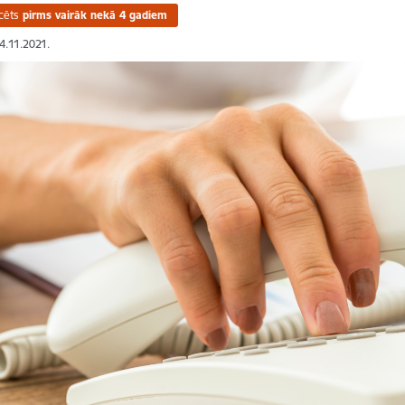
cēts
pirms vairāk nekā 4 gadiem
04.11.2021.