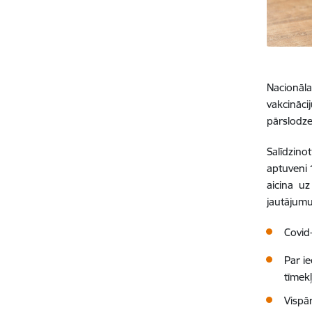
Nacionāla
vakcināc
pārslodze
Salīdzino
aptuveni 
aicina uz
jautājumu
Covid-
Par i
tīmek
Vispār