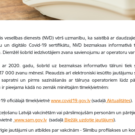
is veselības dienests (NVD) vērš uzmanību, ka saistībā ar daudzaj
iju un digitālo Covid-19 sertifikātu, NVD bezmaksas informatīv
. Diemžēl šobrīd iedzīvotājiem zvana savienojumu ar operatoru var nā
t ar 2020. gadu, šobrīd uz bezmaksas informatīvo tālruni tiek s
17 000 zvanu mēnesī. Pieaudzis arī elektroniski iesūtīto jautājumu
 sapratni un pirms sazināšanās ar tālruņa operatoriem lūdz pārl
 ir pieejama kādā no zemāk minētajām tīmekļvietnēm:
19 oficiālajā tīmekļvietnē
www.covid19.gov.lv
(
sadaļā
Aktualitātes
).
eceļošanu Latvijā vakcinētām vai pārslimojušām personām un pārēji
ļvietnē
www.sam.gov.lv
(
sadaļā
Biežāk uzdotie jautājumi
).
īgie jautājumi un atbildes par vakcīnām - Slimību profilakses un ko