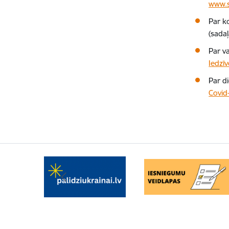
www.s
Par k
(sada
Par va
Iedzī
Par di
Covid-