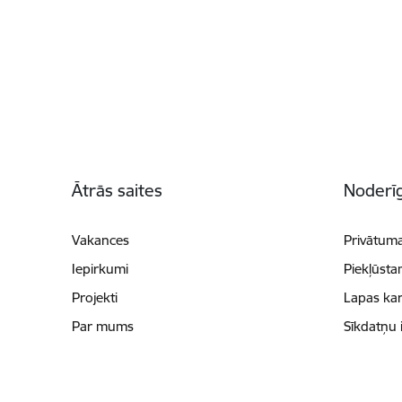
Kājene
Ātrās saites
Noderīg
Vakances
Privātuma
Iepirkumi
Piekļūsta
Projekti
Lapas kar
Par mums
Sīkdatņu 