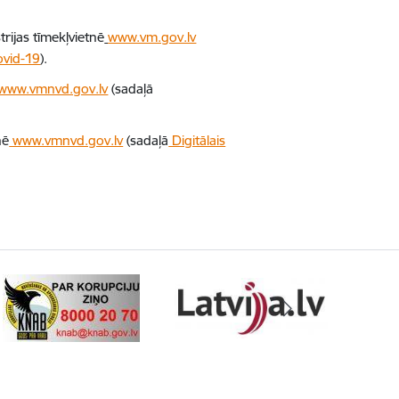
rijas tīmekļvietnē
www.vm.gov.lv
ovid-19
).
www.vmnvd.gov.lv
(
sadaļā
nē
www.vmnvd.gov.lv
(
sadaļā
Digitālais