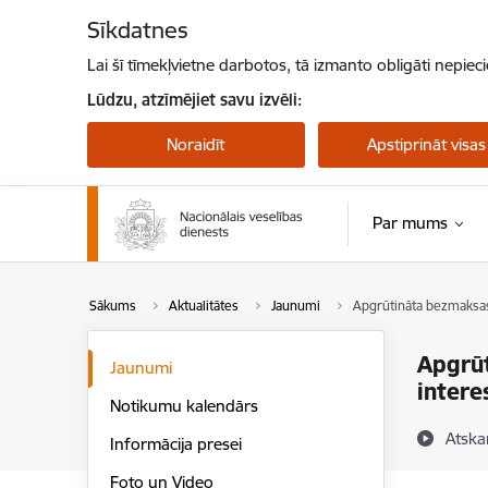
Pāriet uz lapas saturu
Sīkdatnes
Lai šī tīmekļvietne darbotos, tā izmanto obligāti nepiec
Lūdzu, atzīmējiet savu izvēli:
Noraidīt
Apstiprināt visas
Par mums
Sākums
Aktualitātes
Jaunumi
Apgrūtināta bezmaksas
Apgrūt
Jaunumi
intere
Notikumu kalendārs
Atska
Informācija presei
Foto un Video