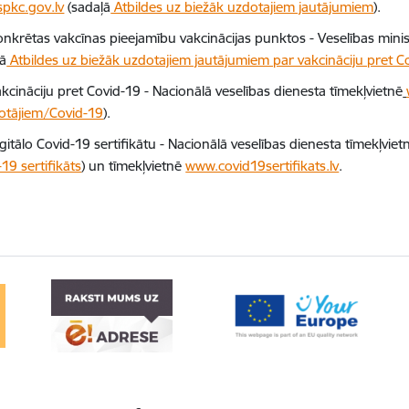
pkc.gov.lv
(sadaļā
Atbildes uz biežāk uzdotajiem jautājumiem
).
onkrētas vakcīnas pieejamību vakcinācijas punktos - Veselības minist
ļā
Atbildes uz biežāk uzdotajiem jautājumiem par vakcināciju pret C
kcināciju pret Covid-19 - Nacionālā veselības dienesta tīmekļvietnē
votājiem/Covid-19
)
.
gitālo Covid-19 sertifikātu - Nacionālā veselības dienesta tīmekļviet
19 sertifikāts
) un tīmekļvietnē
www.covid19sertifikats.lv
.