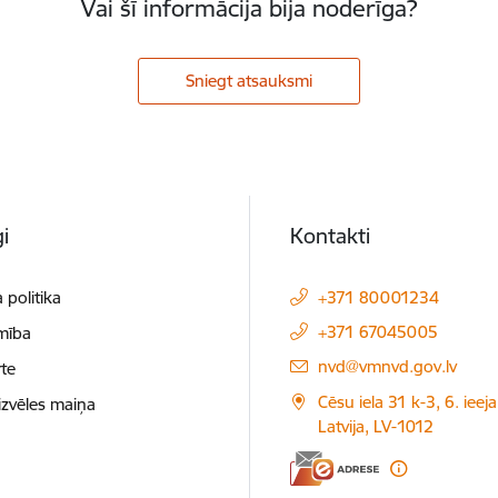
Vai šī informācija bija noderīga?
Sniegt atsauksmi
i
Kontakti
 politika
+371 80001234
+371 67045005
mība
E-pasts:
nvd@vmnvd.gov.lv
te
Cēsu iela 31 k-3, 6. ieeja
izvēles maiņa
Latvija, LV-1012