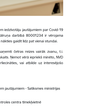
iem iedzīvotāju jautājumiem par Covid-19
ā tālruņa darbībā 80001234 ir vērojama
kties gaidīt līdz pat vienai stundai.
aņemti četras reizes vairāk zvanu, t.i.
 skaits. Ņemot vērā iepriekš minēto, NVD
iecināties, vai atbilde uz interesējošo
em jautājumiem - Satiksmes ministrijas
ntroles centra tīmekļvietnē