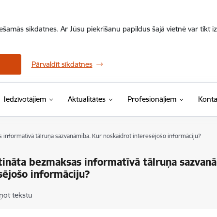
iešamās sīkdatnes. Ar Jūsu piekrišanu papildus šajā vietnē var tikt i
Pārvaldīt sīkdatnes
Iedzīvotājiem
Aktualitātes
Profesionāļiem
Konta
 informatīvā tālruņa sazvanāmība. Kur noskaidrot interesējošo informāciju?
ināta bezmaksas informatīvā tālruņa sazvanā
sējošo informāciju?
ņot tekstu