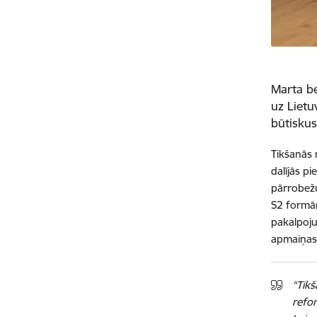
Marta be
uz Lietu
būtiskus
Tikšanās 
dalījās p
pārrobežu
S2 formām
pakalpoju
apmaiņas 
“Tikš
refo