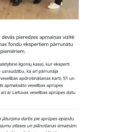
s devās pieredzes apmaiņas vizītē
šanas fondu ekspertiem pārrunātu
s piemēriem.
lstybinė ligonių kasa), kur eksperti
uzraudzību, kā arī pārrunāja
veselības apdrošināšanas karti, S1 un
lsts apmaksāto veselības aprūpes
 arī ar Lietuvas veselības aprūpes datu
un jāturpina darbs pie aprūpes epizožu
ojumu atlases un plānošanas izmaiņām.