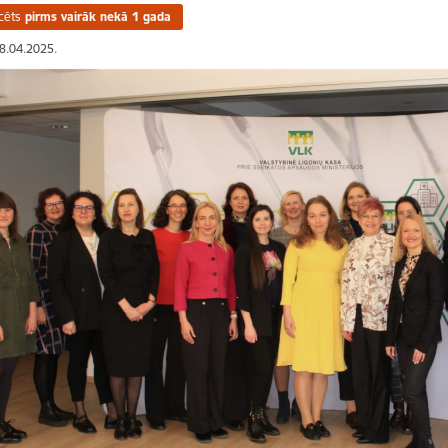
cēts
pirms vairāk nekā 1 gada
08.04.2025.