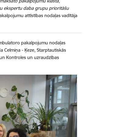
apmaksāto pakalpojumu klāstā,
ru ekspertu daba grupu prioritāšu
alpojumu attīstības nodaļas vadītāja
 Ambulatoro pakalpojumu nodaļas
da Celmiņa - Ķeze, Starptautiskās
 un Kontroles un uzraudzības