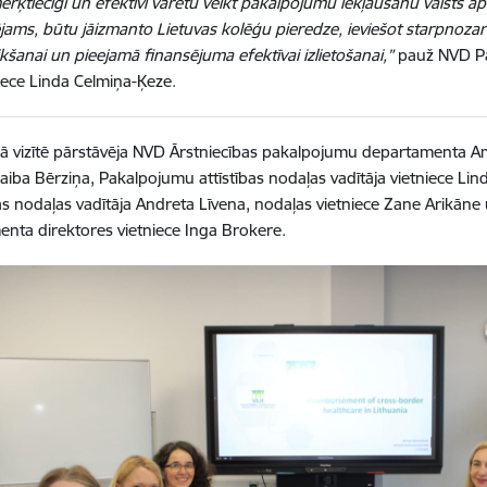
ērķtiecīgi un efektīvi varētu veikt pakalpojumu iekļaušanu valsts 
jams, būtu jāizmanto Lietuvas kolēģu pieredze, ieviešot starpnoza
kšanai un pieejamā finansējuma efektīvai izlietošanai,”
pauž NVD Pak
iece Linda Celmiņa-Ķeze.
ajā vizītē pārstāvēja NVD Ārstniecības pakalpojumu departamenta
Baiba Bērziņa, Pakalpojumu attīstības nodaļas vadītāja vietniece Lin
s nodaļas vadītāja Andreta Līvena, nodaļas vietniece Zane Arikāne
nta direktores vietniece Inga Brokere.