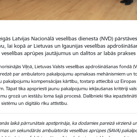
igās Latvijas Nacionālā veselības dienesta (NVD) pārstāve
vu, lai kopā ar Lietuvas un Igaunijas veselības apdrošinā
 veselības aprūpes jautājumus un dalītos ar labās prakse
norisinājās Viļņā, Lietuvas Valsts veselības apdrošināšanas fondā (Va
ieredzē par ambulatoro pakalpojumu apmaksas mehānismiem un to 
 pakalpojumu kompensācijas kārtību, tostarp attiecībā uz Eiropas 
. Tāpat tika apspriesti jaunu pakalpojumu iekļaušanas kritēriji va
mu grozā un iestāžu loma šajā procesā. Dalībnieki tika iepazīstināti
sistēmu un digitālo rīku attīstību.
anās laikā pārrunātais apstiprināja, ka dodamies pareizā virzienā 
rmas un sekundārās ambulatorās veselības aprūpes (SAVA) pakalp