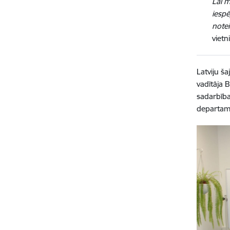
Lai m
iespē
notei
vietn
Latviju š
vadītāja 
sadarbība
departame