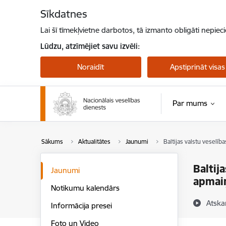
Pāriet uz lapas saturu
Sīkdatnes
Lai šī tīmekļvietne darbotos, tā izmanto obligāti nepiec
Lūdzu, atzīmējiet savu izvēli:
Noraidīt
Apstiprināt visas
Par mums
Sākums
Aktualitātes
Jaunumi
Baltijas valstu veselīb
Baltij
Jaunumi
apmaiņ
Notikumu kalendārs
Atska
Informācija presei
Foto un Video