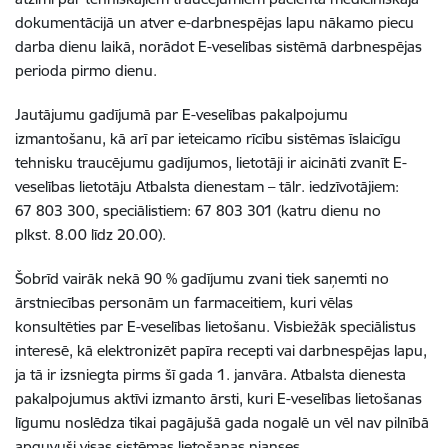
dokumentācijā un atver e-darbnespējas lapu nākamo piecu
darba dienu laikā, norādot E-veselības sistēmā darbnespējas
perioda pirmo dienu.
Jautājumu gadījumā par E-veselības pakalpojumu
izmantošanu, kā arī par ieteicamo rīcību sistēmas īslaicīgu
tehnisku traucējumu gadījumos, lietotāji ir aicināti zvanīt E-
veselības lietotāju Atbalsta dienestam – tālr. iedzīvotājiem:
67 803 300, speciālistiem: 67 803 301 (katru dienu no
plkst. 8.00 līdz 20.00).
Šobrīd vairāk nekā 90 % gadījumu zvani tiek saņemti no
ārstniecības personām un farmaceitiem, kuri vēlas
konsultēties par E-veselības lietošanu. Visbiežāk speciālistus
interesē, kā elektronizēt papīra recepti vai darbnespējas lapu,
ja tā ir izsniegta pirms šī gada 1. janvāra. Atbalsta dienesta
pakalpojumus aktīvi izmanto ārsti, kuri E-veselības lietošanas
līgumu noslēdza tikai pagājušā gada nogalē un vēl nav pilnībā
apguvuši visas sistēmas lietošanas nianses.