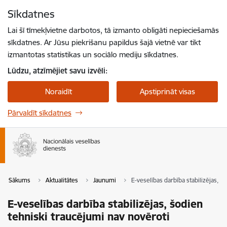
Pāriet uz lapas saturu
Sīkdatnes
Spied
lai meklētu
Enter
Lai šī tīmekļvietne darbotos, tā izmanto obligāti nepieciešamās
sīkdatnes. Ar Jūsu piekrišanu papildus šajā vietnē var tikt
izmantotas statistikas un sociālo mediju sīkdatnes.
Lūdzu, atzīmējiet savu izvēli:
Noraidīt
Apstiprināt visas
Pārvaldīt sīkdatnes
Sākums
Aktualitātes
Jaunumi
E-veselības darbība stabilizējas, š
E-veselības darbība stabilizējas, šodien
tehniski traucējumi nav novēroti