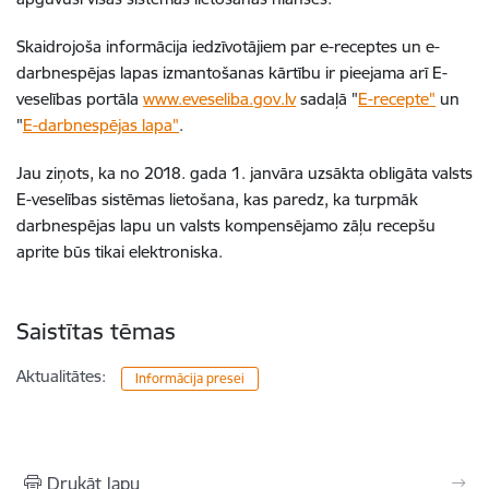
Skaidrojoša informācija iedzīvotājiem par e-receptes un e-
darbnespējas lapas izmantošanas kārtību ir pieejama arī E-
veselības portāla
www.eveseliba.gov.lv
sadaļā "
E-recepte"
un
"
E-darbnespējas lapa"
.
Jau ziņots, ka no 2018. gada 1. janvāra uzsākta obligāta valsts
E-veselības sistēmas lietošana, kas paredz, ka turpmāk
darbnespējas lapu un valsts kompensējamo zāļu recepšu
aprite būs tikai elektroniska.
Saistītas tēmas
Aktualitātes:
Informācija presei
Drukāt lapu