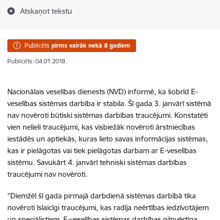
Atskaņot tekstu
Publicēts
pirms vairāk nekā 8 gadiem
Publicēts: 04.01.2018.
Nacionālais veselības dienests (NVD) informē, ka šobrīd E-
veselības sistēmas darbība ir stabila. Šī gada 3. janvārī sistēmā
nav novēroti būtiski sistēmas darbības traucējumi. Konstatēti
vien nelieli traucējumi, kas visbiežāk novēroti ārstniecības
iestādēs un aptiekās, kuras lieto savas informācijas sistēmas,
kas ir pielāgotas vai tiek pielāgotas darbam ar E-veselības
sistēmu. Savukārt 4. janvārī tehniski sistēmas darbības
traucējumi nav novēroti.
"Diemžēl šī gada pirmajā darbdienā sistēmas darbībā tika
novēroti īslaicīgi traucējumi, kas radīja neērtības iedzīvotājiem
un speciālistiem. E-veselības sistēmas darbības pilnvērtīga