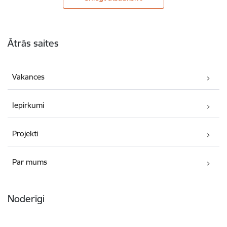
Kājene
Ātrās saites
Vakances
Iepirkumi
Projekti
Par mums
Noderīgi