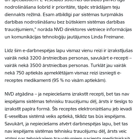
nodrošināšana šobrīd ir prioritāte, tāpēc strādājam teju
diennakts režīmā. Esam atbildīgi par sistēmas turpmākās
darbības nodrošināšanu bez būtiskiem sistēmas darbības
traucējumiem," norāda NVD direktores vietniece informācijas
un komunikācijas tehnoloģiju jautājumos Linda Freimane.
Līdz šim e-darbnespējas lapu vismaz vienu reizi ir izrakstījušas
vairāk nekā 3200 ārstniecības personas, savukārt e-recepti –
vairāk nekā 3500 ārstniecības personas. Turklāt jau vairāk
nekā 750 aptiekās apmeklētājam vismaz reizi izsniegti e-
receptes medikamenti (95 % no visām aptiekām).
NVD atgādina – ja nepieciešams izrakstīt recepti, bet tas nav
iespējams sistēmas tehnisku traucējumu dēļ, ārsts ir tiesīgs to
izrakstīt papīra formā. Šīs receptes elektronizēšanu jeb ievadi
E-veselības sistēmā veiks aptiekā, tiklīdz tas būs iespējams.
Savukārt, ja nepieciešams atvērt darbnespējas lapu, bet tas
nav iespējams sistēmas tehnisku traucējumu dēļ, ārsts veic
atzīmi par tehniskajiem traucējumiem pacienta medicīniskajā