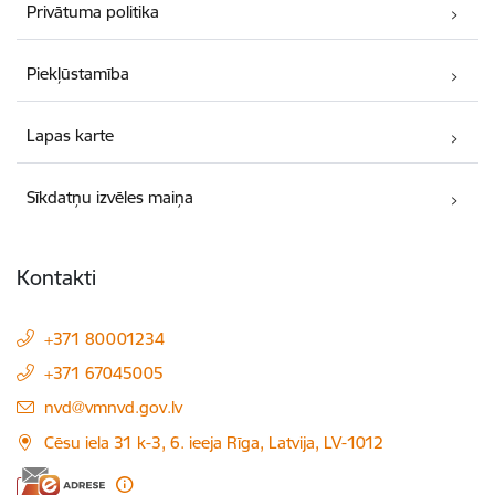
Privātuma politika
Piekļūstamība
Lapas karte
Sīkdatņu izvēles maiņa
Kontakti
+371 80001234
+371 67045005
E-pasts:
nvd@vmnvd.gov.lv
Cēsu iela 31 k-3, 6. ieeja Rīga, Latvija, LV-1012