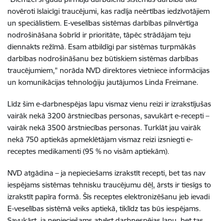
novēroti īslaicīgi traucējumi, kas radīja neērtības iedzīvotājiem
un speciālistiem. E-veselības sistēmas darbības pilnvērtīga
nodrošināšana šobrīd ir prioritāte, tāpēc strādājam teju
diennakts režīmā. Esam atbildīgi par sistēmas turpmākās
darbības nodrošināšanu bez būtiskiem sistēmas darbības
traucējumiem," norāda NVD direktores vietniece informācijas
un komunikācijas tehnoloģiju jautājumos Linda Freimane.
Līdz šim e-darbnespējas lapu vismaz vienu reizi ir izrakstījušas
vairāk nekā 3200 ārstniecības personas, savukārt e-recepti –
vairāk nekā 3500 ārstniecības personas. Turklāt jau vairāk
nekā 750 aptiekās apmeklētājam vismaz reizi izsniegti e-
receptes medikamenti (95 % no visām aptiekām).
NVD atgādina – ja nepieciešams izrakstīt recepti, bet tas nav
iespējams sistēmas tehnisku traucējumu dēļ, ārsts ir tiesīgs to
izrakstīt papīra formā. Šīs receptes elektronizēšanu jeb ievadi
E-veselības sistēmā veiks aptiekā, tiklīdz tas būs iespējams.
Savukārt, ja nepieciešams atvērt darbnespējas lapu, bet tas