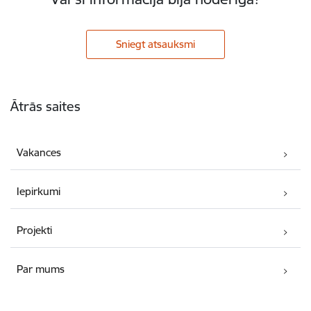
Sniegt atsauksmi
Kājene
Ātrās saites
Vakances
Iepirkumi
Projekti
Par mums