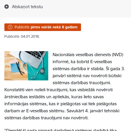
Atskaņot tekstu
Publicēts
pirms vairāk nekā 8 gadiem
Publicēts: 04.01.2018.
Nacionālais veselības dienests (NVD)
informē, ka šobrīd E-veselības
sistēmas darbība ir stabila. Šī gada 3.
janvārī sistēmā nav novēroti būtiski
sistēmas darbības traucējumi.
Konstatēti vien nelieli traucējumi, kas visbiežāk novēroti
ārstniecības iestādēs un aptiekās, kuras lieto savas
informācijas sistēmas, kas ir pielāgotas vai tiek pielāgotas
darbam ar E-veselības sistēmu. Savukārt 4. janvārī tehniski
sistēmas darbības traucējumi nav novēroti.
"Diemžēl šī gada pirmajā darbdienā sistēmas darbībā tika