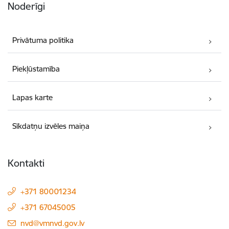
Noderīgi
Privātuma politika
Piekļūstamība
Lapas karte
Sīkdatņu izvēles maiņa
Kontakti
+371 80001234
+371 67045005
E-pasts:
nvd@vmnvd.gov.lv