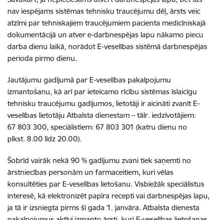
nav iespējams sistēmas tehnisku traucējumu dēļ, ārsts veic
atzīmi par tehniskajiem traucējumiem pacienta medicīniskajā
dokumentācijā un atver e-darbnespējas lapu nākamo piecu
darba dienu laikā, norādot E-veselības sistēmā darbnespējas
perioda pirmo dienu.
Jautājumu gadījumā par E-veselības pakalpojumu
izmantošanu, kā arī par ieteicamo rīcību sistēmas īslaicīgu
tehnisku traucējumu gadījumos, lietotāji ir aicināti zvanīt E-
veselības lietotāju Atbalsta dienestam – tālr. iedzīvotājiem:
67 803 300, speciālistiem: 67 803 301 (katru dienu no
plkst. 8.00 līdz 20.00).
Šobrīd vairāk nekā 90 % gadījumu zvani tiek saņemti no
ārstniecības personām un farmaceitiem, kuri vēlas
konsultēties par E-veselības lietošanu. Visbiežāk speciālistus
interesē, kā elektronizēt papīra recepti vai darbnespējas lapu,
ja tā ir izsniegta pirms šī gada 1. janvāra. Atbalsta dienesta
pakalpojumus aktīvi izmanto ārsti, kuri E-veselības lietošanas