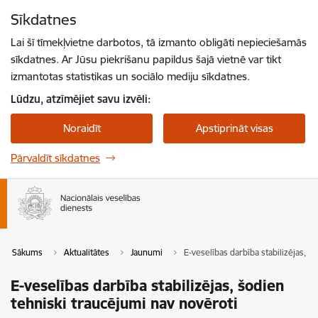
Pāriet uz lapas saturu
Sīkdatnes
Spied
lai meklētu
Enter
Lai šī tīmekļvietne darbotos, tā izmanto obligāti nepieciešamās
sīkdatnes. Ar Jūsu piekrišanu papildus šajā vietnē var tikt
izmantotas statistikas un sociālo mediju sīkdatnes.
Lūdzu, atzīmējiet savu izvēli:
Noraidīt
Apstiprināt visas
Pārvaldīt sīkdatnes
Sākums
Aktualitātes
Jaunumi
E-veselības darbība stabilizējas, š
E-veselības darbība stabilizējas, šodien
tehniski traucējumi nav novēroti