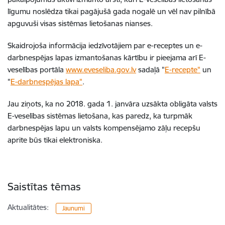
līgumu noslēdza tikai pagājušā gada nogalē un vēl nav pilnībā
apguvuši visas sistēmas lietošanas nianses.
Skaidrojoša informācija iedzīvotājiem par e-receptes un e-
darbnespējas lapas izmantošanas kārtību ir pieejama arī E-
veselības portāla
www.eveseliba.gov.lv
sadaļā "
E-recepte"
un
"
E-darbnespējas lapa"
.
Jau ziņots, ka no 2018. gada 1. janvāra uzsākta obligāta valsts
E-veselības sistēmas lietošana, kas paredz, ka turpmāk
darbnespējas lapu un valsts kompensējamo zāļu recepšu
aprite būs tikai elektroniska.
Saistītas tēmas
Aktualitātes:
Jaunumi