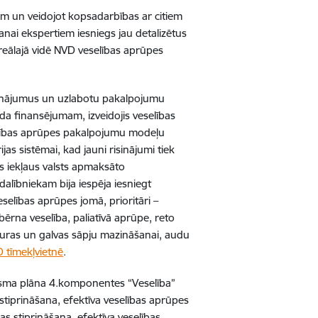
riem un veidojot kopsadarbības ar citiem
šanai ekspertiem iesniegs jau detalizētus
 reālajā vidē NVD veselības aprūpes
risinājumus un uzlabotu pakalpojumu
a finansējumam, izveidojis veselības
selības aprūpes pakalpojumu modeļu
ijas sistēmai, kad jauni risinājumi tiek
os iekļaus valsts apmaksāto
lībniekam bija iespēja iesniegt
selības aprūpes jomā, prioritāri –
ērna veselība, paliatīvā aprūpe, reto
uguras un galvas sāpju mazināšanai, audu
 tīmekļvietnē
.
isma plāna 4.komponentes “Veselība”
 stiprināšana, efektīva veselības aprūpes
as stiprināšana, efektīva veselības