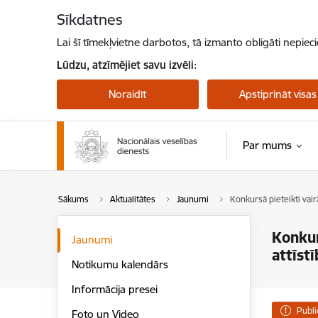
Pāriet uz lapas saturu
Sīkdatnes
Lai šī tīmekļvietne darbotos, tā izmanto obligāti nepiec
Lūdzu, atzīmējiet savu izvēli:
Noraidīt
Apstiprināt visas
Par mums
Sākums
Aktualitātes
Jaunumi
Konkursā pieteikti vair
Konkur
Jaunumi
attīstī
Notikumu kalendārs
Informācija presei
Publi
Foto un Video