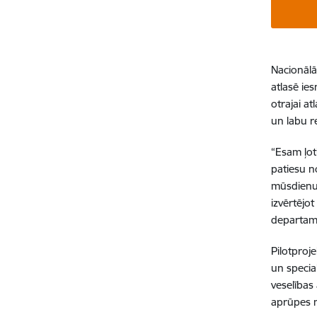
Nacionālā
atlasē ie
otrajai at
un labu r
“Esam ļoti
patiesu n
mūsdienu 
izvērtējo
departame
Pilotproj
un specia
veselības 
aprūpes 