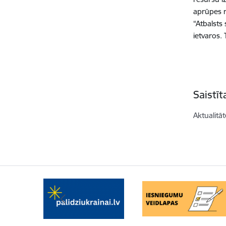
aprūpes r
“Atbalsts
ietvaros.
Saistī
Aktualitāt