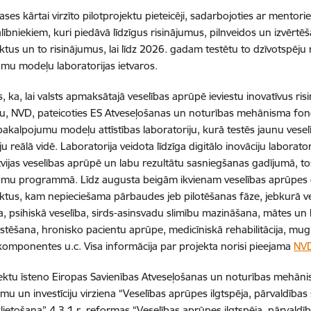
lases kārtai virzīto pilotprojektu pieteicēji, sadarbojoties ar mento
alībniekiem, kuri piedāvā līdzīgus risinājumus, pilnveidos un izvērtē
ektus un to risinājumus, lai līdz 2026. gadam testētu to dzīvotspēju
mu modeļu laboratorijas ietvaros.
ts, ka, lai valsts apmaksātajā veselības aprūpē ieviestu inovatīvus 
u, NVD, pateicoties ES Atveseļošanas un noturības mehānisma fond
akalpojumu modeļu attīstības laboratoriju, kurā testēs jaunu ve
u reālā vidē. Laboratorija veidota līdzīga digitālo inovāciju laborator
atvijas veselības aprūpē un labu rezultātu sasniegšanas gadījumā, t
mu programmā. Līdz augusta beigām ikvienam veselības aprūpes da
ektus, kam nepieciešama pārbaudes jeb pilotēšanas fāze, jebkurā ve
a, psihiskā veselība, sirds-asinsvadu slimību mazināšana, mātes un b
rstēšana, hronisko pacientu aprūpe, medicīniskā rehabilitācija, m
komponentes u.c. Visa informācija par projekta norisi pieejama
NVD
ktu īsteno Eiropas Savienības Atveseļošanas un noturības mehān
rmu un investīciju virziena “Veselības aprūpes ilgtspēja, pārvaldības
zlietošana” 4.3.1.r. reformas “Veselības aprūpes ilgtspēja, pārvaldīb