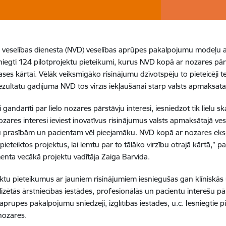
 veselības dienesta (NVD) veselības aprūpes pakalpojumu modeļu attī
sniegti 124 pilotprojektu pieteikumi, kurus NVD kopā ar nozares pār
lases kārtai. Vēlāk veiksmīgāko risinājumu dzīvotspēju to pieteicēji 
ezultātu gadījumā NVD tos virzīs iekļaušanai starp valsts apmaksā
 gandarīti par lielo nozares pārstāvju interesi, iesniedzot tik lielu s
ozares interesi ieviest inovatīvus risinājumus valsts apmaksātajā ves
prasībām un pacientam vēl pieejamāku. NVD kopā ar nozares ekspert
t pieteiktos projektus, lai lemtu par to tālāko virzību otrajā kārtā,
nta vecākā projektu vadītāja Zaiga Barvida.
ektu pieteikumus ar jauniem risinājumiem iesniegušas gan klīniskās 
lizētās ārstniecības iestādes, profesionālās un pacientu interešu p
aprūpes pakalpojumu sniedzēji, izglītības iestādes, u.c. Iesniegtie pi
nozares.