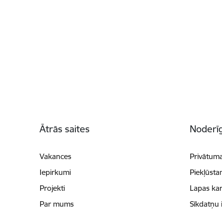
Kājene
Ātrās saites
Noderīg
Vakances
Privātuma
Iepirkumi
Piekļūsta
Projekti
Lapas kar
Par mums
Sīkdatņu 