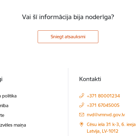
Vai šī informācija bija noderīga?
Sniegt atsauksmi
i
Kontakti
 politika
+371 80001234
+371 67045005
mība
E-pasts:
nvd@vmnvd.gov.lv
te
Cēsu iela 31 k-3, 6. ieeja
izvēles maiņa
Latvija, LV-1012