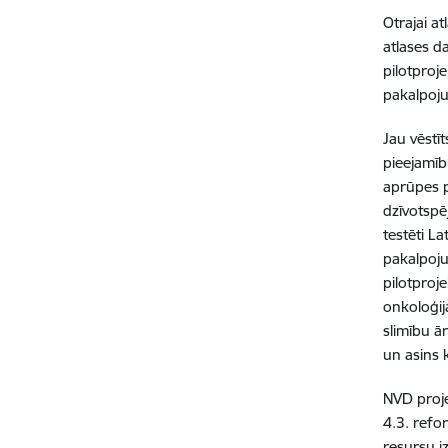
Otrajai at
atlases d
pilotproj
pakalpoju
Jau vēstī
pieejamīb
aprūpes p
dzīvotspēj
testēti L
pakalpoju
pilotproj
onkoloģij
slimību ā
un asins 
NVD proje
4.3. refo
resursu i