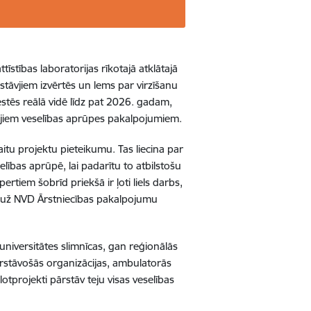
stības laboratorijas rīkotajā atklātajā
stāvjiem izvērtēs un lems par virzīšanu
testēs reālā vidē līdz pat 2026. gadam,
tajiem veselības aprūpes pakalpojumiem.
kaitu projektu pieteikumu. Tas liecina par
elības aprūpē, lai padarītu to atbilstošu
iem šobrīd priekšā ir ļoti liels darbs,
” pauž NVD Ārstniecības pakalpojumu
universitātes slimnīcas, gan reģionālās
ārstāvošās organizācijas, ambulatorās
lotprojekti pārstāv teju visas veselības