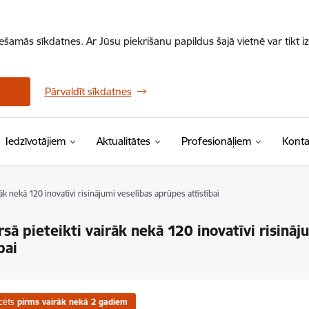
iešamās sīkdatnes. Ar Jūsu piekrišanu papildus šajā vietnē var tikt i
Pārvaldīt sīkdatnes
Iedzīvotājiem
Aktualitātes
Profesionāļiem
Konta
āk nekā 120 inovatīvi risinājumi veselības aprūpes attīstībai
sā pieteikti vairāk nekā 120 inovatīvi risinā
bai
cēts
pirms vairāk nekā 2 gadiem