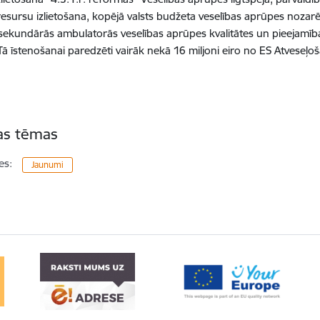
esursu izlietošana, kopējā valsts budžeta veselības aprūpes nozarē pa
 sekundārās ambulatorās veselības aprūpes kvalitātes un pieejamī
 Tā īstenošanai paredzēti vairāk nekā 16 miljoni eiro no ES Atveseļ
tas tēmas
es:
Jaunumi