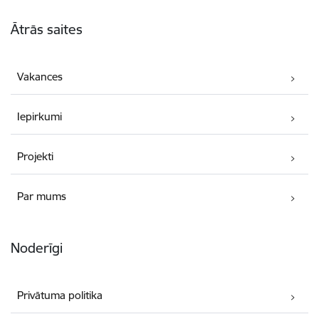
Kājene
Ātrās saites
Vakances
Iepirkumi
Projekti
Par mums
Noderīgi
Privātuma politika