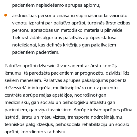
pacientiem nepieciešamo aprūpes apjomu;
ārstniecības personu zināšanu stiprināšana
:
lai veicinātu
vienotu izpratni par paliatīvo aprūpi, turpinās ārstniecības
personu apmācības un metodisko materiālu pilnveide.
Tiek izstrādāts algoritms paliatīvās aprūpes statusa
noteikšanai, kas definēs kritērijus gan paliatīvajiem
pacientiem pacientiem.
Paliatīvo aprūpi dzīvesvietā var saņemt
ar ārstu konsīlija
lēmumu, tā paredzēta pacientiem ar prognozētu dzīvildzi līdz
sešiem mēnešiem. Paliatīvās aprūpes pakalpojums pacienta
dzīvesvietā ir integrēta, multidisciplināra un uz pacientu
centrēta aprūpe mājas apstākļos, nodrošinot gan
medicīnisku, gan sociālu un psiholoģisku atbalstu gan
pacientiem, gan viņa tuviniekiem. Aprūpe ietver aprūpes plāna
izstrādi, ārstu un māsu vizītes, transporta nodrošinājumu,
tehniskos palīglīdzekļus, psihosociālā rehabilitāciju un sociālo
aprūpi, koordinatora atbalstu.