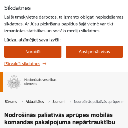
Pāriet uz lapas saturu
Sīkdatnes
Spied
lai meklētu
Enter
Lai šī tīmekļvietne darbotos, tā izmanto obligāti nepieciešamās
sīkdatnes. Ar Jūsu piekrišanu papildus šajā vietnē var tikt
izmantotas statistikas un sociālo mediju sīkdatnes.
Lūdzu, atzīmējiet savu izvēli:
Noraidīt
Apstiprināt visas
Pārvaldīt sīkdatnes
Sākums
Aktualitātes
Jaunumi
Nodrošinās paliatīvās aprūpes mo
Nodrošinās paliatīvās aprūpes mobilās
komandas pakalpojuma nepārtrauktību