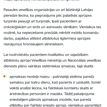
Pasaules veselības organizācijas un arī līdzšinējā Latvijas
pieredze liecina, ka pieprasījums pēc paliatīvās aprūpes
turpinās pieaugt arī turpmāk, īpaši pacientiem ar
onkoloģiskām un sirds un asinsvadu slimībām. Vienlaikus tas
nozīmē, ka nepieciešams precīzāk mērķēt mobilo komandu
darbu, papildus attīstot atbilstošus ilgtermiņa aprūpes
risinājumus hroniskajiem slimniekiem.
Lai nodrošinātu pacientiem kvalitatīvu un vajadzībām
atbilstošu aprūpi Veselības ministrija un Nacionālais veselības
dienests plāno vairākas sistēmiskas izmaiņas, tajā skaitā:
apmaksas modeļa maiņu - pašreizējā sistēma paredz
samaksu par katru dienu, kad pacients ir uzskaitē, tomēr
veiktā analīze liecina, ka faktiskais kontaktu skaits ar
ārstniecības personām ir mazāks. Tādēļ pakalpojuma
sniedzējiem plānots apmaksas modelis, kas paredz
atlīdzību par faktiski sniegto aprūpi, vienlaikus garantējot