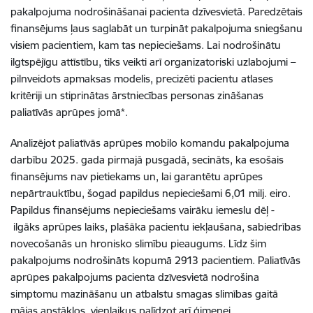
pakalpojuma nodrošināšanai pacienta dzīvesvietā. Paredzētais
finansējums ļaus saglabāt un turpināt pakalpojuma sniegšanu
visiem pacientiem, kam tas nepieciešams. Lai nodrošinātu
ilgtspējīgu attīstību, tiks veikti arī organizatoriski uzlabojumi –
pilnveidots apmaksas modelis, precizēti pacientu atlases
kritēriji un stiprinātas ārstniecības personas zināšanas
paliatīvās aprūpes jomā*.
Analizējot paliatīvās aprūpes mobilo komandu pakalpojuma
darbību 2025. gada pirmajā pusgadā, secināts, ka esošais
finansējums nav pietiekams un, lai garantētu aprūpes
nepārtrauktību, šogad papildus nepieciešami 6,01 milj. eiro.
Papildus finansējums nepieciešams vairāku iemeslu dēļ -
ilgāks aprūpes laiks, plašāka pacientu iekļaušana, sabiedrības
novecošanās un hronisko slimību pieaugums. Līdz šim
pakalpojums nodrošināts kopumā 2913 pacientiem. Paliatīvās
aprūpes pakalpojums pacienta dzīvesvietā nodrošina
simptomu mazināšanu un atbalstu smagas slimības gaitā
mājas apstākļos, vienlaikus palīdzot arī ģimenei.