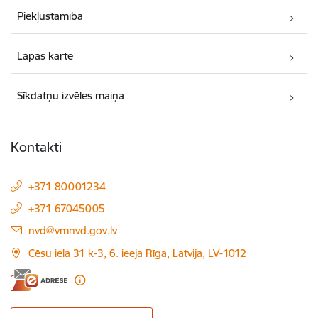
Piekļūstamība
Lapas karte
Sīkdatņu izvēles maiņa
Kontakti
+371 80001234
+371 67045005
E-pasts:
nvd@vmnvd.gov.lv
Cēsu iela 31 k-3, 6. ieeja Rīga, Latvija, LV-1012