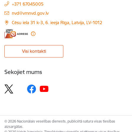
+371 67045005
E-pasts:
nvd@vmnvd.gov.lv
Cēsu iela 31 k-3, 6. ieeja Rīga, Latvija, LV-1012
Visi kontakti
Sekojiet mums
© 2026 Nacionālais veselības dienests, publicētā satura visas tiesības
aizsargātas.
© 2020 Valsts kanceleja, Tīmekļvietņu vienotās platformas visas tiesības