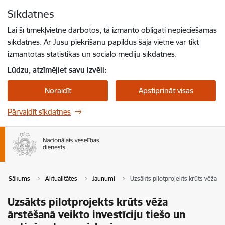
Pāriet uz lapas saturu
Sīkdatnes
Spied
lai meklētu
Enter
Lai šī tīmekļvietne darbotos, tā izmanto obligāti nepieciešamās
sīkdatnes. Ar Jūsu piekrišanu papildus šajā vietnē var tikt
izmantotas statistikas un sociālo mediju sīkdatnes.
Lūdzu, atzīmējiet savu izvēli:
Noraidīt
Apstiprināt visas
Pārvaldīt sīkdatnes
Sākums
Aktualitātes
Jaunumi
Uzsākts pilotprojekts krūts vēža ā
Uzsākts pilotprojekts krūts vēža
ārstēšanā veikto investīciju tiešo un