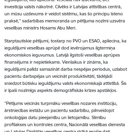
investīcija valsts nākotnē. Cilvēks ir Latvijas attīstības centrā,
un mūsu uzdevums ir veidot sistēmu, kas šo principu īsteno
praksē,” sadarbības memoranda un pētījuma nozīmi uzsvēra
veselības ministrs Hosams Abu Meri.
Starptautiskie pētījumi, tostarp no PVO un ESAO, apliecina, ka
ieguldījumi veselības aprūpē dod ievērojamus ilgtermiņa
ekonomiskos ieguvumus. Latvijā ilgstoši veselības aprūpes
finansējums ir nepietiekams. Vienlaikus ir zināms, ka
ieguldījumi palīdz samazināt darba nespējas periodus, uzlabot
pacientu darbspējas un veicināt produktivitāti, tādējādi
sniedzot būtisku ieguldījumu valsts ekonomiskajā attīstībā. Šis
ir īpaši nozīmīgs aspekts demogrāfiskās krīzes apstākļos.
"Pētījums veicinās turpmāku veselības nozares institūciju,
ārstniecības iestāžu un pacientu sadarbību, pilnveidojot
onkoloģijas datu pieejamību un lietojamību. Slimību
profilakses un kontroles centra, Nacionālā veselības dienesta
un Latvijas Digitālās veselības centra rīcībā esošie dati,