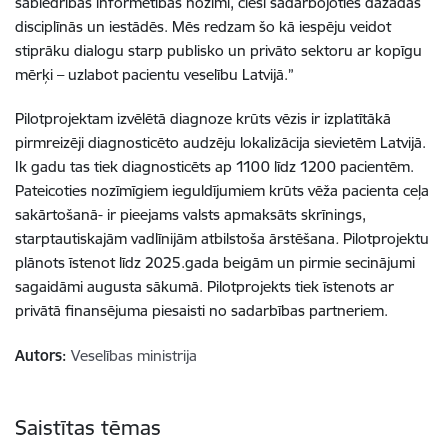
sabiedrības informētības nozīmi, cieši sadarbojoties dažādās
disciplīnās un iestādēs. Mēs redzam šo kā iespēju veidot
stiprāku dialogu starp publisko un privāto sektoru ar kopīgu
mērķi – uzlabot pacientu veselību Latvijā.”
Pilotprojektam izvēlētā diagnoze krūts vēzis ir izplatītākā
pirmreizēji diagnosticēto audzēju lokalizācija sievietēm Latvijā.
Ik gadu tas tiek diagnosticēts ap 1100 līdz 1200 pacientēm.
Pateicoties nozīmīgiem ieguldījumiem krūts vēža pacienta ceļa
sakārtošanā- ir pieejams valsts apmaksāts skrīnings,
starptautiskajām vadlīnijām atbilstoša ārstēšana
.
Pilotprojektu
plānots īstenot līdz 2025.gada beigām un pirmie secinājumi
sagaidāmi augusta sākumā. Pilotprojekts tiek īstenots ar
privātā finansējuma piesaisti no sadarbības partneriem.
Autors:
Veselības ministrija
Saistītas tēmas