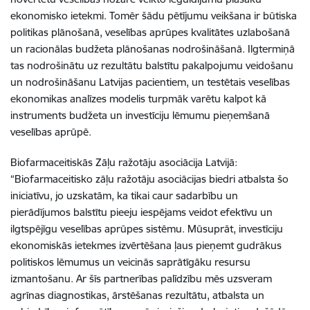
ekonomisko ietekmi. Tomēr šādu pētījumu veikšana ir būtiska
politikas plānošanā, veselības aprūpes kvalitātes uzlabošanā
un racionālas budžeta plānošanas nodrošināšanā. Ilgtermiņā
tas nodrošinātu uz rezultātu balstītu pakalpojumu veidošanu
un nodrošināšanu Latvijas pacientiem, un testētais veselības
ekonomikas analīzes modelis turpmāk varētu kalpot kā
instruments budžeta un investīciju lēmumu pieņemšanā
veselības aprūpē.
Biofarmaceitiskās Zāļu ražotāju asociācija Latvijā:
“Biofarmaceitisko zāļu ražotāju asociācijas biedri atbalsta šo
iniciatīvu, jo uzskatām, ka tikai caur sadarbību un
pierādījumos balstītu pieeju iespējams veidot efektīvu un
ilgtspējīgu veselības aprūpes sistēmu. Mūsuprāt, investīciju
ekonomiskās ietekmes izvērtēšana ļaus pieņemt gudrākus
politiskos lēmumus un veicinās saprātīgāku resursu
izmantošanu. Ar šīs partnerības palīdzību mēs uzsveram
agrīnas diagnostikas, ārstēšanas rezultātu, atbalsta un