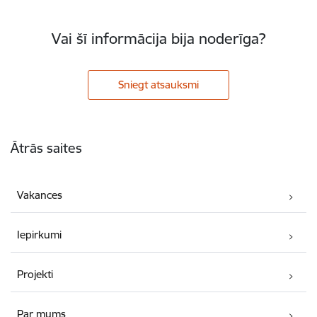
Vai šī informācija bija noderīga?
Sniegt atsauksmi
Kājene
Ātrās saites
Vakances
Iepirkumi
Projekti
Par mums