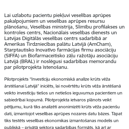
Lai uzlabotu pacientu piekļuvi veselības aprūpes
pakalpojumiem un veselības aprūpes resursu
plānošanu, Veselības ministrija, Slimību profilakses un
kontroles centrs, Nacionālais veselības dienests un
Latvijas Digitālās veselības centrs sadarbībā ar
Amerikas Tirdzniecības palātu Latvijā (AmCham),
Starptautisko Inovatīvo farmācijas firmu asociāciju
(SIFFA) un Biofarmaceitisko zāļu ražotāju asociāciju
Latvijā (BRAL) ir noslēgusi sadarbības memorandu
par pilotprojekta īstenošanu.
Pilotprojekts “Investīciju ekonomiskā analīze krūts vēža
ārstēšanai Latvijā” iniciēts, lai novērtētu krūts vēža ārstēšanā
veikto investīciju tiešos un netiešos ieguvumus pacientiem un
sabiedrībai kopumā. Pilotprojekta ietvaros plānots veikt
pētījumu, kurā tiks analizēti anonimizēti krūts vēža pacienšu
dati, izmantojot veselības aprūpes nozares datu bāzes. Tāpat
tiks testēts veselības ekonomikas izmantošanas modelis un
publiskā – privātā sektora sadarbības formāts, kā arī ar