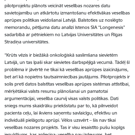
pilotprojektu plānots veicināt veselības nozares datu
savietojamību un atkārtotu izmantošanu efektīvākas veselības
aprūpes politikas veidošanai Latvijā. Balstoties uz noslēgto
memorandu, pētījuma datu analīzi īstenos SIA “Longenesis”
sadarbībā ar pētniekiem no Latvijas Universitātes un Rīgas
Stradiņa universitātes.
“Krūts vēzis ir biežākā onkoloģiskā saslimšana sievietēm
Latvijā, un tas īpaši skar sievietes darbspējīgā vecumā. Tādēļ šī
problēma ir jāvērtē ne tikai kā veselības aprūpes izaicinājums,
bet arī kā nopietns tautsaimniecības jautājums. Pilotprojekts ir
solis pretī datos balstītas veselības aprūpes sistēmas attīstībai,
mērķētākai valsts resursu plānošanai un pamatotai
argumentācijai, veselība caurvij visas valsts politikas. Dati
sniegs mums skaidrāku priekšstatu par to, kā pilnveidot
pacienta ceļu, lai ikviens saņemtu savlaicīgu, efektīvu un
individuāli pielāgotu aprūpi. Vēlos uzsvērt – šis nav tikai
veselības nozares projekts. Tas ir visu iesaistīto pušu kopīgs
ieguldījums, kas apliecina: veselība nav izdevums, bet