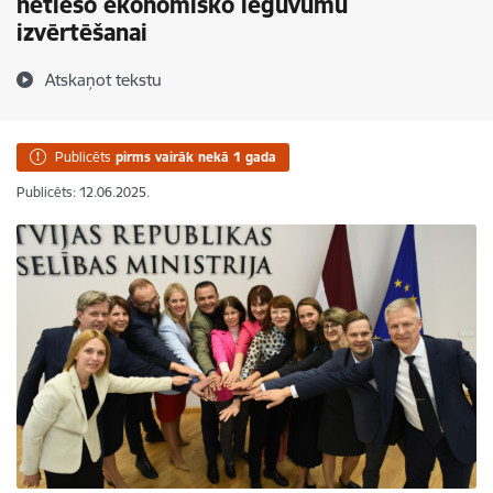
netiešo ekonomisko ieguvumu
izvērtēšanai
Atskaņot tekstu
Publicēts
pirms vairāk nekā 1 gada
Publicēts: 12.06.2025.