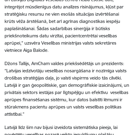
integrējot mūsdienīgus datu analīzes risinājumus, kļūst par
stratēģisku resursu ne vien esošās situācijas izvērtēšanai
krūts vēža ārstēšanā, bet arī agrīnas diagnostikas iespēju
paplašināšanai. Šādas sadarbības sinerģija ir būtisks
priekšnoteikums datu virzītai, pacientcentrētai veselības
aprūpei," uzsvēra Veselības ministrijas valsts sekretāres
vietniece Aiga Balode.
Džons Tallijs, AmCham valdes priekšsēdētājs un prezidents:
“Latvijas iedzīvotāju veselības nosargāšana ir nozīmīga valsts
drošības stratēģijas daļa, jo valsti vispirms veido tās cilvēki.
Latvijā ir gan ģeopolitiskie, gan demogrāfiskie izaicinājumi, un
privātais sektors iestājas par Ilgtspējīgu un efektīvu veselības
aprūpes finansēšanas sistēmu, kur datos balstīti lēmumi ir
stūrakmens pacientu aprūpes un valsts veselības politikas
attīstībai.”
Latvijā līdz šim nav bijusi izveidota sistemātiska pieeja, lai
novērtētu veselības nozarē veikto ieguldījumu plašāku