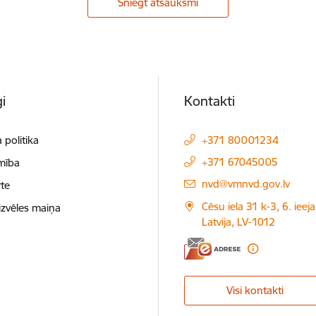
Sniegt atsauksmi
i
Kontakti
 politika
+371 80001234
+371 67045005
mība
E-pasts:
nvd@vmnvd.gov.lv
te
Cēsu iela 31 k-3, 6. ieeja
izvēles maiņa
Latvija, LV-1012
Visi kontakti