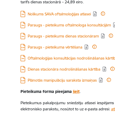
tarifs dienas stacionārā – 24,89 eiro.
Lejupielādēt:
Nolikums SAVA oftalmoloģijas atlasei
Lejupielādēt:
Paraugs - pieteikums oftalmologa konsultācijām
Lejupielādēt:
Paraugs - pieteikums dienas stacionāram
Lejupielādēt:
Paraugs - pieteikuma vērtēšana
Lejupielādēt:
Oftalmoloģijas konsultācijas nodrošināšanas kārtī
Lejupielādēt:
Dienas stacionāra nodrošināšanas kārtība
Lejupielādēt:
Plānotās manipulāciju saraksta izmaiņas
Pieteikuma forma pieejama
šeit
.
Pieteikumus pakalpojumu sniedzēju atlasei iespējams 
elektronisko parakstu, nosūtot to uz e-pasta adresi:
at