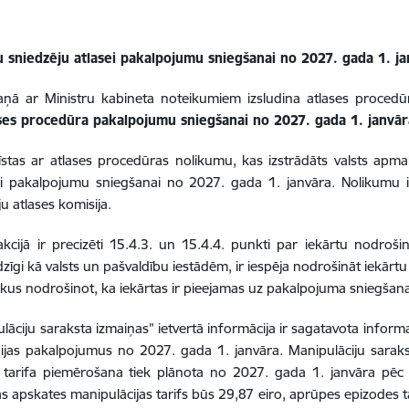
 sniedzēju atlasei pakalpojumu sniegšanai no 2027. gada 1. ja
aņā ar Ministru kabineta noteikumiem izsludina atlases procedū
ses procedūra pakalpojumu sniegšanai no 2027. gada 1. janvār
stas ar atlases procedūras nolikumu, kas izstrādāts valsts apm
sei pakalpojumu sniegšanai no 2027. gada 1. janvāra. Nolikumu
 atlases komisija.
cijā ir precizēti 15.4.3. un 15.4.4. punkti par iekārtu nodroši
zīgi kā valsts un pašvaldību iestādēm, ir iespēja nodrošināt iekārtu
laikus nodrošinot, ka iekārtas ir pieejamas uz pakalpojuma sniegšan
ciju saraksta izmaiņas” ietvertā informācija ir sagatavota inform
jas pakalpojumus no 2027. gada 1. janvāra. Manipulāciju sarakst
tarifa piemērošana tiek plānota no 2027. gada 1. janvāra pēc 
s apskates manipulācijas tarifs būs 29,87 eiro, aprūpes epizodes ta