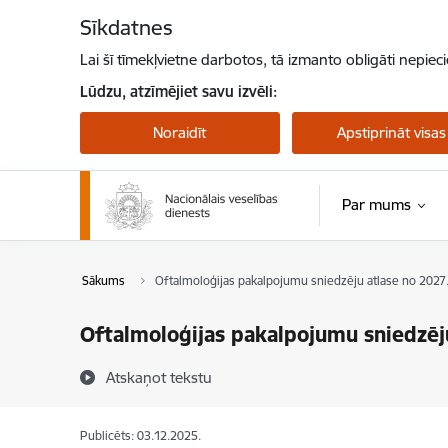
Pāriet uz lapas saturu
Sīkdatnes
Lai šī tīmekļvietne darbotos, tā izmanto obligāti nepiec
Lūdzu, atzīmējiet savu izvēli:
Noraidīt
Apstiprināt visas
Par mums
Sākums
Oftalmoloģijas pakalpojumu sniedzēju atlase no 2027.
Oftalmoloģijas pakalpojumu sniedzēj
Atskaņot tekstu
Publicēts: 03.12.2025.