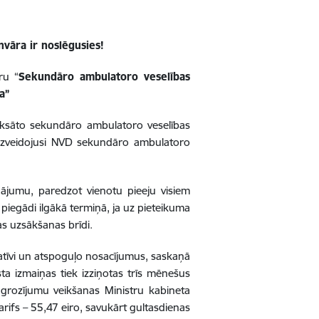
nvāra ir noslēgusies!
ru “
Sekundāro ambulatoro veselības
a”
aksāto sekundāro ambulatoro veselības
 izveidojusi NVD sekundāro ambulatoro
nājumu, paredzot vienotu pieeju visiem
 piegādi ilgākā termiņā, ja uz pieteikuma
as uzsākšanas brīdi.
atīvi un atspoguļo nosacījumus, saskaņā
a izmaiņas tiek izziņotas trīs mēnešus
grozījumu veikšanas Ministru kabineta
rifs – 55,47 eiro, savukārt gultasdienas