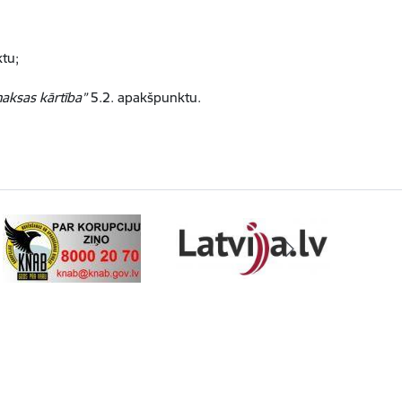
tu;
aksas kārtība”
5.2. apakšpunktu.