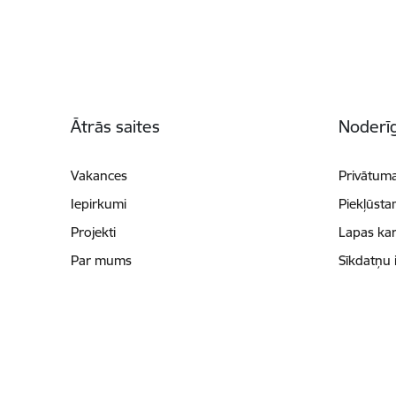
Kājene
Ātrās saites
Noderīg
Vakances
Privātuma
Iepirkumi
Piekļūsta
Projekti
Lapas kar
Par mums
Sīkdatņu 