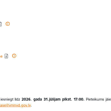
ba
iesniegt līdz
2026. gada 31.jūlijam plkst. 17:00.
Pieteikums jāie
lase@vmnvd.gov.lv
.