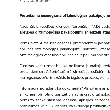
Atjaunināts: 05.08.2026.
Pieteikumu iesniegšana oftalmoloģijas pakalpojumu
Nacionālais veselības dienests (turpmāk - NVD) sask
aprūpes oftalmoloģijas pakalpojumu sniedzēju atla
Pirms pieteikuma iesniegšanas pretendentam jāiepazī
aprūpes oftalmoloģijas pakalpojumu sniedzēju atla
oftalmoloģijas veselības aprūpes pakalpojumu sniedzēju
Dienests vērš uzmanību, ka nolikuma jaunākajā redak
pretendentiem. Arī privātajām ārstniecības iestādēm, līd
iesniegšanas brīdi ir uzsākts to iegādes process, vien
Informācijai norādām, ka dokumentā “Plānotās manipulā
ar kuriem plānots organizēt un apmaksāt oftalmoloģi
pirms to spēkā stāšanās datuma. Aprūpes epizodes 
noteikumos Nr. 555. Plānots, ka skrīninga profilaktiskā