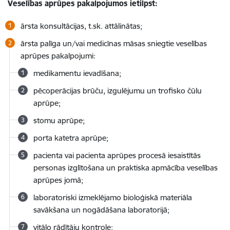
Veselības aprūpes pakalpojumos ietilpst:
ārsta konsultācijas, t.sk. attālinātas;
ārsta palīga un/vai medicīnas māsas sniegtie veselības
aprūpes pakalpojumi:
medikamentu ievadīšana;
pēcoperācijas brūču, izgulējumu un trofisko čūlu
aprūpe;
stomu aprūpe;
porta katetra aprūpe;
pacienta vai pacienta aprūpes procesā iesaistītās
personas izglītošana un praktiska apmācība veselības
aprūpes jomā;
laboratoriski izmeklējamo bioloģiskā materiāla
savākšana un nogādāšana laboratorijā;
vitālo rādītāju kontrole;