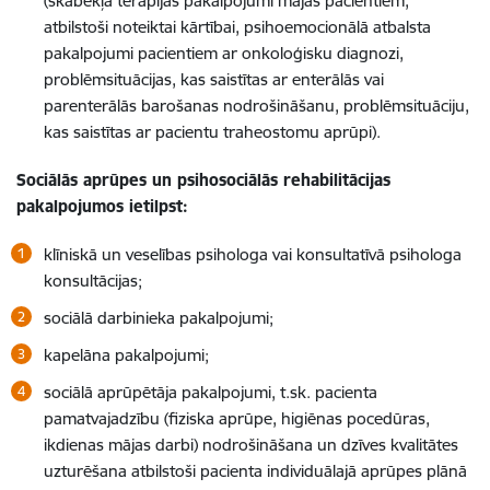
(skābekļa terapijas pakalpojumi mājās pacientiem,
atbilstoši noteiktai kārtībai
,
psihoemocionālā atbalsta
pakalpojumi pacientiem ar onkoloģisku diagnozi,
problēmsituācijas, kas saistītas ar enterālās vai
parenterālās barošanas nodrošināšanu, problēmsituāciju,
kas saistītas ar pacientu traheostomu aprūpi).
Sociālās aprūpes un psihosociālās rehabilitācijas
pakalpojumos ietilpst:
klīniskā un veselības psihologa vai konsultatīvā psihologa
konsultācijas;
sociālā darbinieka pakalpojumi;
kapelāna pakalpojumi;
sociālā aprūpētāja pakalpojumi, t.sk. pacienta
pamatvajadzību (fiziska aprūpe, higiēnas pocedūras,
ikdienas mājas darbi) nodrošināšana un dzīves kvalitātes
uzturēšana atbilstoši pacienta individuālajā aprūpes plānā