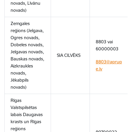
novads, Līvānu
novads)
Zemgales
reģions (Jelgava,
Ogres novads,
8803 vai
Dobeles novads,
60000003
Jelgavas novads,
SIA CILVĒKS
Bauskas novads,
8803@aprup
Aizkraukles
e.lv
novads,
Jēkabpils
novads)
Rīgas
Valstspilsētas
labais Daugavas
krasts un Rīgas
reģions