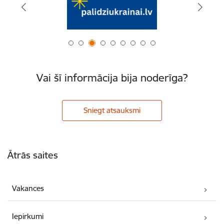
Vai šī informācija bija noderīga?
Sniegt atsauksmi
Kājene
Ātrās saites
Vakances
Iepirkumi