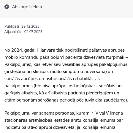
Atskaņot tekstu
Publicēts: 29.12.2023.
Atjaunināts: 02.07.2025.
No 2024. gada 1. janvāra tiek nodrošināti paliatīvās aprūpes
mobilo komandu pakalpojumi pacienta dzīvesvietā (turpmāk –
Pakalpojums), kas ietver sevī veselības aprūpes pakalpojumus
(
ārstēšana un slimības radīto simptomu novēršana) un
sociālās aprūpes un psihosociālās rehabilitācijas
pakalpojumus (hospisa aprūpe, psiholoģiskais, sociālais un
garīgais atbalsts, kā arī atbalsts pacienta piederīgajiem un
citām personām sērošanas periodā pēc tuvinieka zaudējuma).
Pakalpojumu var saņemt personas, kurām ir IV vai V līmeņa
stacionārās ārstniecības iestādes ārstu konsīlija lēmums par
indicētu paliatīvo aprūpi dzīvesvietā, ja konsīlija lēmumā