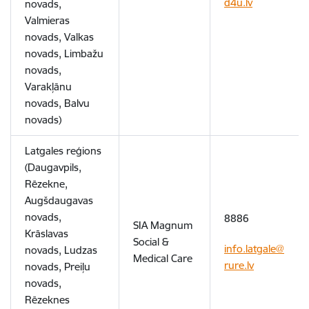
d4u.lv
novads,
Valmieras
novads, Valkas
novads, Limbažu
novads,
Varakļānu
novads, Balvu
novads)
Latgales reģions
(Daugavpils,
Rēzekne,
Augšdaugavas
novads,
8886
SIA Magnum
Krāslavas
Social &
info.latgale@
novads, Ludzas
Medical Care
rure.lv
novads, Preiļu
novads,
Rēzeknes