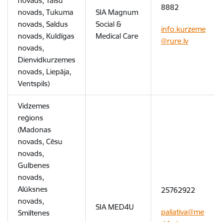
novads, Talsu
8882
novads, Tukuma
SIA Magnum
novads, Saldus
Social &
info.kurzeme
novads, Kuldīgas
Medical Care
@rure.lv
novads,
Dienvidkurzemes
novads, Liepāja,
Ventspils)
Vidzemes
reģions
(Madonas
novads, Cēsu
novads,
Gulbenes
novads,
Alūksnes
25762922
novads,
SIA MED4U
paliativa@me
Smiltenes