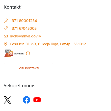
Kontakti
+371 80001234
+371 67045005
E-pasts:
nvd@vmnvd.gov.lv
Cēsu iela 31 k-3, 6. ieeja Rīga, Latvija, LV-1012
Visi kontakti
Sekojiet mums