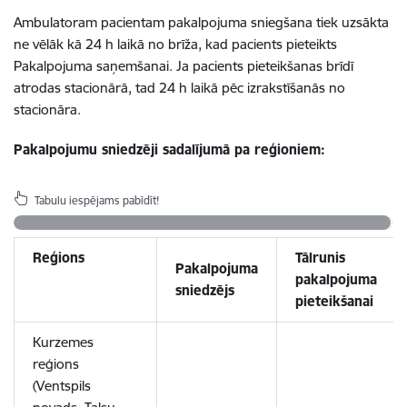
Ambulatoram pacientam pakalpojuma sniegšana tiek uzsākta
ne vēlāk kā 24 h laikā no brīža, kad pacients pieteikts
Pakalpojuma saņemšanai. Ja pacients pieteikšanas brīdī
atrodas stacionārā, tad 24 h laikā pēc izrakstīšanās no
stacionāra.
Pakalpojumu sniedzēji sadalījumā pa reģioniem:
Tabulu iespējams pabīdīt!
Reģions
Tālrunis
Pakalpojuma
pakalpojuma
sniedzējs
pieteikšanai
Kurzemes
reģions
(Ventspils