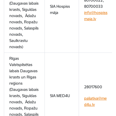
80700022,
(Daugavas labais
SIA Hospiss
80700033
krasts, Siguldas
māja
info@hospiss
novads, Ādažu
maja.lv
novads, Ropažu
novads, Salaspils
novads,
Saulkrastu
novads)
Rīgas
Valstspilsētas
labais Daugavas
krasts un Rīgas
reģions
28017600
(Daugavas labais
krasts, Siguldas
SIA MED4U
paliativa@me
novads, Ādažu
d4u.lv
novads, Ropažu
novads, Salaspils