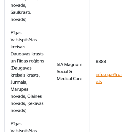
novads,
Saulkrastu
novads)
Rīgas
Valstspilsētas
kreisais
Daugavas krasts
un Rīgas reģions
8884
SIA Magnum
(Daugavas
Social &
info.riga@rur
kreisais krasts,
Medical Care
e.lv
Jūrmala,
Mārupes
novads, Olaines
novads, Ķekavas
novads)
Rīgas
Valstspilsētas