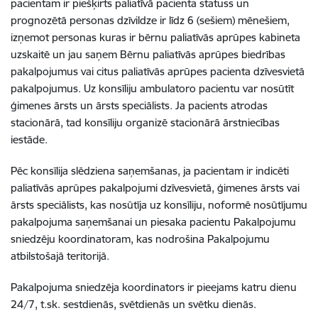
pacientam ir piešķirts paliatīvā pacienta statuss un
prognozētā personas dzīvildze ir līdz 6 (sešiem) mēnešiem,
izņemot personas kuras ir bērnu paliatīvās aprūpes kabineta
uzskaitē un jau saņem Bērnu paliatīvās aprūpes biedrības
pakalpojumus vai citus paliatīvās aprūpes pacienta dzīvesvietā
pakalpojumus.
Uz konsīliju ambulatoro pacientu var nosūtīt
ģimenes ārsts un ārsts speciālists. Ja pacients atrodas
stacionārā, tad konsīliju organizē stacionārā ārstniecības
iestāde.
Pēc konsīlija slēdziena saņemšanas, ja pacientam ir indicēti
paliatīvās aprūpes pakalpojumi dzīvesvietā, ģimenes ārsts vai
ārsts speciālists, kas nosūtīja uz konsīliju, noformē nosūtījumu
pakalpojuma saņemšanai un piesaka pacientu Pakalpojumu
sniedzēju koordinatoram, kas nodrošina Pakalpojumu
atbilstošajā teritorijā.
Pakalpojuma sniedzēja koordinators ir pieejams katru dienu
24/7, t.sk. sestdienās, svētdienās un svētku dienās.