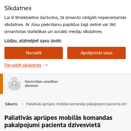
Pāriet uz lapas saturu
Sīkdatnes
Spied
lai meklētu
Enter
Lai šī tīmekļvietne darbotos, tā izmanto obligāti nepieciešamās
sīkdatnes. Ar Jūsu piekrišanu papildus šajā vietnē var tikt
izmantotas statistikas un sociālo mediju sīkdatnes.
Lūdzu, atzīmējiet savu izvēli:
Noraidīt
Apstiprināt visas
Pārvaldīt sīkdatnes
Sākums
Paliatīvās aprūpes mobilās komandas pakalpojumi pacienta dzīves
Paliatīvās aprūpes mobilās komandas
pakalpojumi pacienta dzīvesvietā