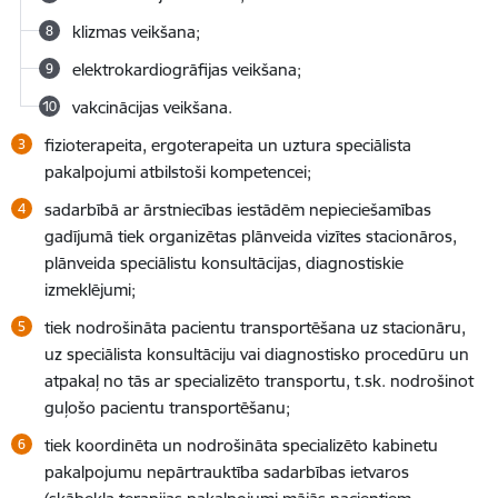
klizmas veikšana;
elektrokardiogrāfijas veikšana;
vakcinācijas veikšana.
fizioterapeita, ergoterapeita un uztura speciālista
pakalpojumi atbilstoši kompetencei;
sadarbībā ar ārstniecības iestādēm nepieciešamības
gadījumā tiek organizētas plānveida vizītes stacionāros,
plānveida speciālistu konsultācijas, diagnostiskie
izmeklējumi;
tiek nodrošināta pacientu transportēšana uz stacionāru,
uz speciālista konsultāciju vai diagnostisko procedūru un
atpakaļ no tās ar specializēto transportu, t.sk. nodrošinot
guļošo pacientu transportēšanu;
tiek koordinēta un nodrošināta specializēto kabinetu
pakalpojumu nepārtrauktība sadarbības ietvaros