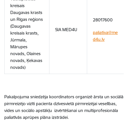
kreisais
Daugavas krasts
un Rīgas reģions
28017600
(Daugavas
SIA MED4U
paliativa@me
kreisais krasts,
d4u.lv
Jūrmala,
Mārupes
novads, Olaines
novads, Ķekavas
novads)
Pakalpojuma sniedzēja koordinators organizē ārsta un sociālā
pirmreizējo vizīti pacienta dzīvesvietā pirmreizējai veselības,
vides un sociālo apstākļu izvērtēšanai un multiprofesionāla
paliatīvās aprūpes plāna izstrādei.