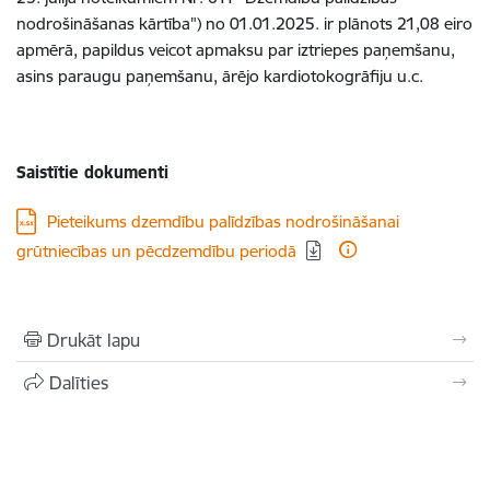
nodrošināšanas kārtība") no 01.01.2025. ir plānots 21,08 eiro
apmērā, papildus veicot apmaksu par iztriepes paņemšanu,
asins paraugu paņemšanu, ārējo kardiotokogrāfiju u.c.
Saistītie dokumenti
Lejupielādēt:
Pieteikums dzemdību palīdzības nodrošināšanai
grūtniecības un pēcdzemdību periodā
Drukāt lapu
Dalīties