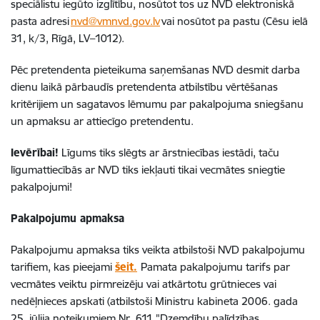
speciālistu iegūto izglītību, nosūtot tos uz NVD elektroniskā
pasta adresi
nvd@vmnvd.gov.lv
vai nosūtot pa pastu (Cēsu ielā
31, k/3, Rīgā, LV–1012).
Pēc pretendenta pieteikuma saņemšanas NVD desmit darba
dienu laikā pārbaudīs pretendenta atbilstību vērtēšanas
kritērijiem un sagatavos lēmumu par pakalpojuma sniegšanu
un apmaksu ar attiecīgo pretendentu.
Ievērībai!
Līgums tiks slēgts ar ārstniecības iestādi, taču
līgumattiecībās ar NVD tiks iekļauti tikai vecmātes sniegtie
pakalpojumi!
Pakalpojumu apmaksa
Pakalpojumu apmaksa tiks veikta atbilstoši NVD pakalpojumu
tarifiem, kas pieejami
šeit.
Pamata pakalpojumu tarifs par
vecmātes veiktu pirmreizēju vai atkārtotu grūtnieces vai
nedēļnieces apskati (atbilstoši Ministru kabineta 2006. gada
25. jūlija noteikumiem Nr. 611 "Dzemdību palīdzības