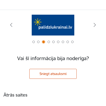
Vai šī informācija bija noderīga?
Sniegt atsauksmi
Kājene
Ātrās saites