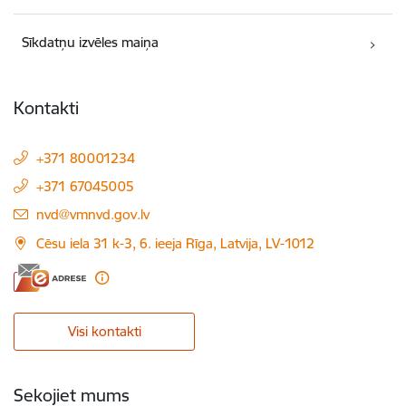
Sīkdatņu izvēles maiņa
Kontakti
+371 80001234
+371 67045005
E-pasts:
nvd@vmnvd.gov.lv
Cēsu iela 31 k-3, 6. ieeja Rīga, Latvija, LV-1012
Visi kontakti
Sekojiet mums