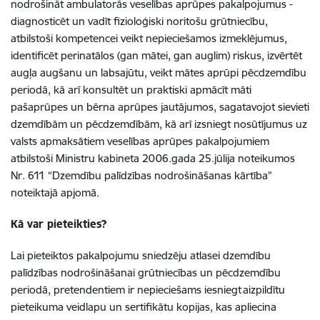
nodrošināt ambulatorās veselības aprūpes pakalpojumus -
diagnosticēt un vadīt fizioloģiski noritošu grūtniecību,
atbilstoši kompetencei veikt nepieciešamos izmeklējumus,
identificēt perinatālos (gan mātei, gan auglim) riskus, izvērtēt
augļa augšanu un labsajūtu, veikt mātes aprūpi pēcdzemdību
periodā, kā arī konsultēt un praktiski apmācīt māti
pašaprūpes un bērna aprūpes jautājumos, sagatavojot sievieti
dzemdībām un pēcdzemdībām, kā arī izsniegt nosūtījumus uz
valsts apmaksātiem veselības aprūpes pakalpojumiem
atbilstoši Ministru kabineta 2006.gada 25.jūlija noteikumos
Nr. 611 “Dzemdību palīdzības nodrošināšanas kārtība”
noteiktajā apjomā.
Kā var pieteikties?
Lai pieteiktos pakalpojumu sniedzēju atlasei dzemdību
palīdzības nodrošināšanai grūtniecības un pēcdzemdību
periodā, pretendentiem ir nepieciešams iesniegt aizpildītu
pieteikuma veidlapu un sertifikātu kopijas, kas apliecina