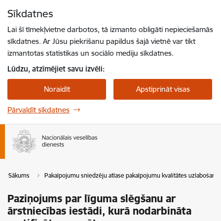
Pāriet uz lapas saturu
Sīkdatnes
Spied
lai meklētu
Enter
Lai šī tīmekļvietne darbotos, tā izmanto obligāti nepieciešamās
sīkdatnes. Ar Jūsu piekrišanu papildus šajā vietnē var tikt
izmantotas statistikas un sociālo mediju sīkdatnes.
Lūdzu, atzīmējiet savu izvēli:
Noraidīt
Apstiprināt visas
Pārvaldīt sīkdatnes
Sākums
Pakalpojumu sniedzēju atlase pakalpojumu kvalitātes uzlabošanai
Paziņojums par līguma slēgšanu ar
ārstniecības iestādi, kurā nodarbināta