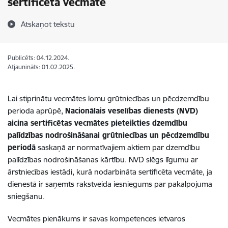
sertificēta vecmāte
Atskaņot tekstu
Publicēts: 04.12.2024.
Atjaunināts: 01.02.2025.
Lai stiprinātu vecmātes lomu grūtniecības un pēcdzemdību
perioda aprūpē,
Nacionālais veselības dienests (NVD)
aicina sertificētas vecmātes pieteikties dzemdību
palīdzības nodrošināšanai grūtniecības un pēcdzemdību
periodā
saskaņā ar normatīvajiem aktiem par dzemdību
palīdzības nodrošināšanas kārtību. NVD slēgs līgumu ar
ārstniecības iestādi, kurā nodarbināta sertificēta vecmāte, ja
dienestā ir saņemts rakstveida iesniegums par pakalpojuma
sniegšanu.
Vecmātes pienākums ir savas kompetences ietvaros