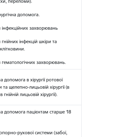
хи, переломи).
рургічна допомога.
и інфекційних захворювань
 гнійних інфекцій шкіри та
 клітковини.
и гематологічних захворювань.
а допомога в хірургії ротової
та щелепно-лицьовій хірургії (в
в гнійній лицьовій хірургії).
на допомога пацієнтам старше 18
опорно-рухової системи (забої,