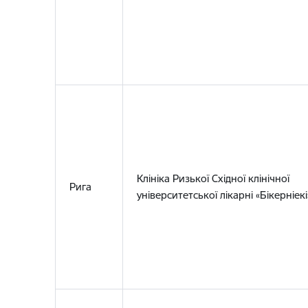
Клініка Ризької Східної клінічної
Рига
університетської лікарні «Бікерніекі