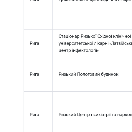
Стаціонар Ризької Східної клінічної
Рига
університетської лікарні «Латвійсь
центр інфектології»
Рига
Ризький Пологовий будинок
Рига
Ризький Центр психіатрії та наркол