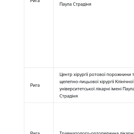
Рига
Паула Страдіня
Центр хірургії ротової порожнини 
щелепно-лицьової хірургії Клінічної
Рига
університетської лікарні імені Паул
Страдіня
Рига
Травматолого-ортопедична лікарн