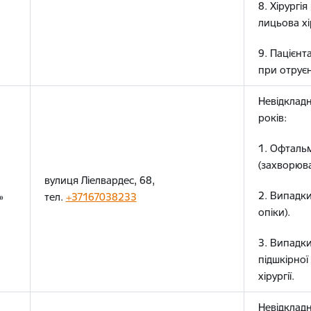
8. Хірургі
лицьова хі
9. Пацієнт
при отруєн
Невідклад
років:
1. Офталь
(захворюва
вулиця Ліелвардес, 68,
2. Випадк
»
тел.
+37167038233
опіки).
3. Випадки
підшкірної
хірургії.
Невідклад