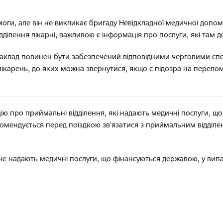
ги, але він не викликає бригаду Невідкладної медичної допом
ілення лікарні, важливою є інформація про послуги, які там до
клад повинен бути забезпечений відповідними черговими спе
ікарень, до яких можна звернутися, якщо є підозра на перелом
ю про приймальні відділення, які надають медичні послуги, щ
комендується перед поїздкою зв’язатися з приймальним відділе
не надають медичні послуги, що фінансуються державою, у випа