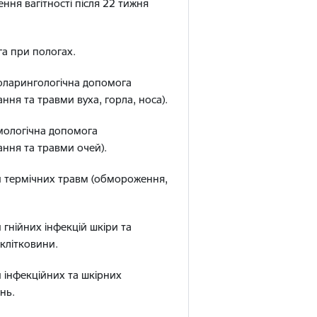
ення вагітності після 22 тижня
а при пологах.
оларингологічна допомога
ння та травми вуха, горла, носа).
мологічна допомога
ння та травми очей).
и термічних травм (обмороження,
 гнійних інфекцій шкіри та
 клітковини.
 інфекційних та шкірних
нь.