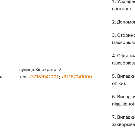
1. Ускладн
вагітності.
2. Допомог
3. Оторин
(захворюва
4. Офталь
(захворюва
вулиця Хіпократа, 2,
5. Випадк
»
тел.
+37167041001
;
+37167041000
опіки).
6. Випадки
підшкірної
7. Випадки
захворюва