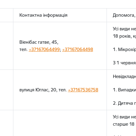
Контактна інформація
Допомога,
Усі види н
18 років, к
Віенібас гатве, 45,
тел.
+37167064499
;
+37167064498
1. Мікрохі
З 1 червня
Невідкладн
вулиця Юглас, 20, тел.
+37167536758
1. Випадк
2. Дитяча 
Усі види н
старше 18 