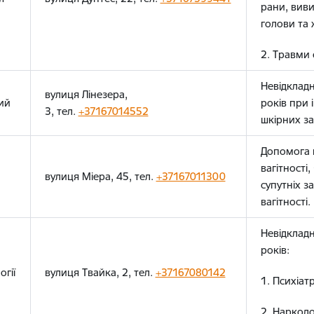
рани, виви
голови та 
2. Травми 
Невідклад
вулиця Лінезера,
кий
років при
3, тел.
+37167014552
шкірних з
Допомога 
вагітності
вулиця Міера, 45, тел.
+37167011300
супутніх з
вагітності.
Невідклад
років:
огії
вулиця Твайка, 2, тел.
+37167080142
1. Психіат
2. Нарколо