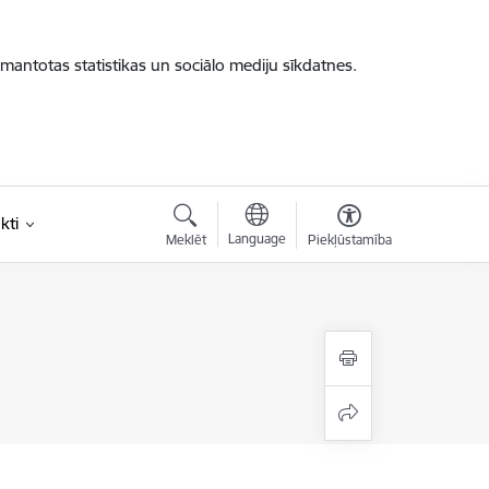
zmantotas statistikas un sociālo mediju sīkdatnes.
kti
Language
Meklēt
Piekļūstamība