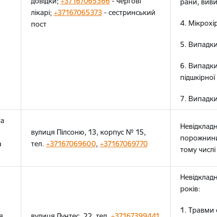
довідки;
+37167065366
- чергові
рани, виви
лікарі;
+37167065373
- сестринський
4. Мікрохі
пост
5. Випадк
6. Випадки
підшкірної
7. Випадк
та
Невідкладн
вулиця Пілсоню, 13, корпус № 15,
порожнини 
а
тел.
+37167069600
,
+37167069770
тому числі 
Невідклад
років:
1. Травми 
я
вулиця Дунтес, 22, тел.
+37167399441