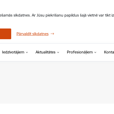
iešamās sīkdatnes. Ar Jūsu piekrišanu papildus šajā vietnē var tikt i
Pārvaldīt sīkdatnes
Iedzīvotājiem
Aktualitātes
Profesionāļiem
Konta