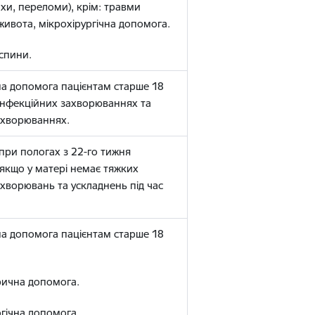
хи, переломи), крім: травми
живота, мікрохірургічна допомога.
спини.
на допомога пацієнтам старше 18
 інфекційних захворюваннях та
ахворюваннях.
при пологах з 22-го тижня
, якщо у матері немає тяжких
ахворювань та ускладнень під час
на допомога пацієнтам старше 18
рична допомога.
гічна допомога.