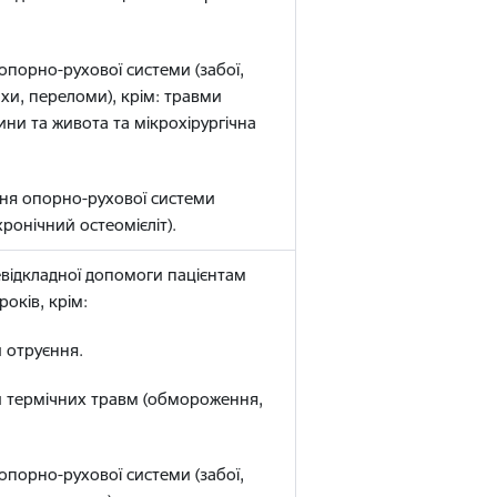
опорно-рухової системи (забої,
хи, переломи), крім: травми
ини та живота та мікрохірургічна
ння опорно-рухової системи
хронічний остеомієліт).
евідкладної допомоги пацієнтам
років, крім:
 отруєння.
и термічних травм (обмороження,
опорно-рухової системи (забої,