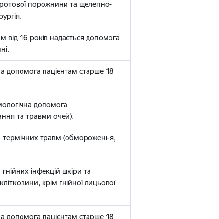
я ротової порожнини та щелепно-
рургія.
ам від 16 років надається допомога
ні.
на допомога пацієнтам старше 18
мологічна допомога
ння та травми очей).
и термічних травм (обмороження,
 гнійних інфекцій шкіри та
 клітковини, крім гнійної лицьової
на допомога пацієнтам старше 18