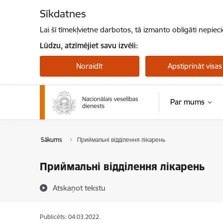
Pāriet uz lapas saturu
Sīkdatnes
Lai šī tīmekļvietne darbotos, tā izmanto obligāti nepiec
Lūdzu, atzīmējiet savu izvēli:
Noraidīt
Apstiprināt visas
Par mums
Sākums
Приймальні відділення лікарень
Приймальні відділення лікарень
Atskaņot tekstu
Publicēts: 04.03.2022.