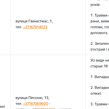
років:
1. Травми 
вулиця Гімнастікас, 1,
рани, виви
тел.
+37167614033
голови, сп
допомога.
2. Запале
(гострий і 
Усі види н
старше 18 
1. Випадки
2. Випадк
опіки).
вулиця Пілсоню, 13,
тел.
+37167069600
-
3. Травми 
ені