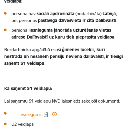
veidlapa:
persona nav
sociāli apdrošināta
(nodarbināta)
Latvijā
,
bet personas
pastāvīgā dzīvesvieta ir
citā Dalībvalstī
.
personai
Iesnieguma jānorāda uzturēšanās vietas
adrese Dalībvalstī uz kuru tiek pieprasīta veidlapa.
Bezdarbnieka apgādībā esoši
ģimenes locekļi, kuri
nestrādā un nesaņem pensiju nevienā dalībvalstī
,
ir tiesīgi
saņemt S1 veidlapu
.
Kā saņemt S1 veidlapu:
Lai saņemtu S1 veidlapu NVD jāiesniedz sekojoši dokumenti:
Lejupielādēt:
Iesniegums
U2 veidlapa