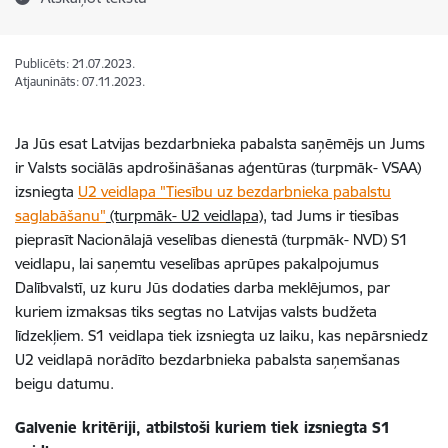
Publicēts: 21.07.2023.
Atjaunināts: 07.11.2023.
Ja Jūs esat Latvijas bezdarbnieka pabalsta saņēmējs un Jums
ir Valsts sociālās apdrošināšanas aģentūras (turpmāk- VSAA)
izsniegta
U2 veidlapa "Tiesību uz bezdarbnieka pabalstu
saglabāšanu"
(turpmāk- U2 veidlapa)
, tad Jums ir tiesības
pieprasīt Nacionālajā veselības dienestā (turpmāk- NVD) S1
veidlapu, lai saņemtu veselības aprūpes pakalpojumus
Dalībvalstī, uz kuru Jūs dodaties darba meklējumos, par
kuriem izmaksas tiks segtas no Latvijas valsts budžeta
līdzekļiem. S1 veidlapa tiek izsniegta uz laiku, kas nepārsniedz
U2 veidlapā norādīto bezdarbnieka pabalsta saņemšanas
beigu datumu.
Galvenie kritēriji, atbilstoši kuriem tiek izsniegta S1