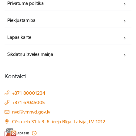
Privātuma politika
Piekļūstamība
Lapas karte
Sīkdatņu izvēles maiņa
Kontakti
+371 80001234
+371 67045005
E-pasts:
nvd@vmnvd.gov.lv
Cēsu iela 31 k-3, 6. ieeja Rīga, Latvija, LV-1012