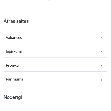
Kājene
Ātrās saites
Vakances
Iepirkumi
Projekti
Par mums
Noderīgi