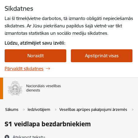
Pāriet uz lapas saturu
Sīkdatnes
Spied
lai meklētu
Enter
Lai šī tīmekļvietne darbotos, tā izmanto obligāti nepieciešamās
sīkdatnes. Ar Jūsu piekrišanu papildus šajā vietnē var tikt
izmantotas statistikas un sociālo mediju sīkdatnes.
Lūdzu, atzīmējiet savu izvēli:
Noraidīt
Apstiprināt visas
Pārvaldīt sīkdatnes
Sākums
Iedzīvotājiem
Veselības aprūpes pakalpojumi ārzemēs
S1 veidlapa bezdarbniekiem
Atskaņot tekstu