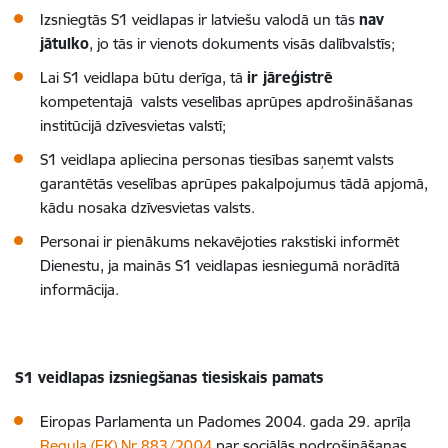
Izsniegtās S1 veidlapas ir latviešu valodā un tās
nav
jātulko
, jo tās ir vienots dokuments visās dalībvalstīs;
Lai S1 veidlapa būtu derīga, tā
ir jāreģistrē
kompetentajā valsts veselības aprūpes apdrošināšanas
institūcijā dzīvesvietas valstī;
S1 veidlapa apliecina personas tiesības saņemt valsts
garantētās veselības aprūpes pakalpojumus tādā apjomā,
kādu nosaka dzīvesvietas valsts.
Personai ir pienākums nekavējoties rakstiski informēt
Dienestu, ja mainās S1 veidlapas iesniegumā norādītā
informācija.
S1 veidlapas izsniegšanas tiesiskais pamats
Eiropas Parlamenta un Padomes 2004. gada 29. aprīļa
Regula (EK) Nr.883/2004
par sociālās nodrošināšanas