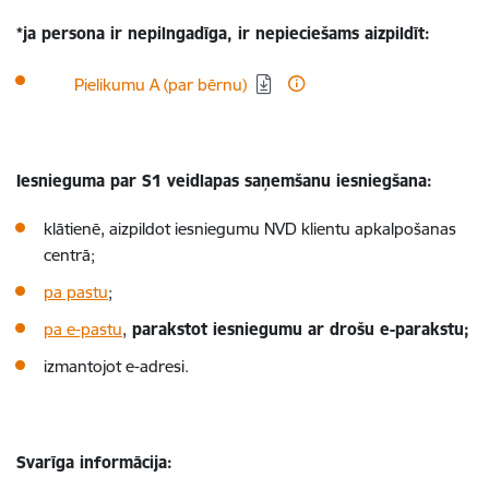
*ja persona ir nepilngadīga, ir nepieciešams aizpildīt:
Lejupielādēt:
Pielikumu A (par bērnu)
Iesnieguma par S1 veidlapas saņemšanu iesniegšana:
klātienē, aizpildot iesniegumu NVD klientu apkalpošanas
centrā;
pa pastu
;
pa e-pastu
,
parakstot iesniegumu ar drošu e-parakstu;
izmantojot e-adresi.
Svarīga informācija: