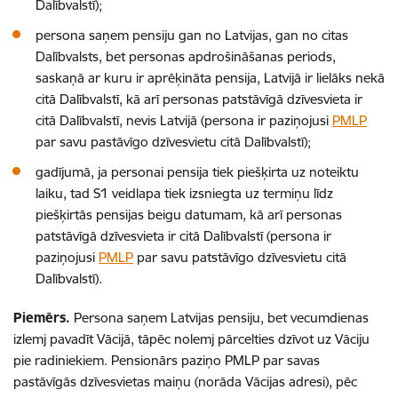
Dalībvalstī);
persona saņem pensiju gan no Latvijas, gan no citas
Dalībvalsts, bet personas apdrošināšanas periods,
saskaņā ar kuru ir aprēķināta pensija, Latvijā ir lielāks nekā
citā Dalībvalstī, kā arī personas patstāvīgā dzīvesvieta ir
citā Dalībvalstī,
nevis Latvijā (persona ir paziņojusi
PMLP
par savu pastāvīgo dzīvesvietu citā Dalībvalstī);
gadījumā, ja personai pensija tiek piešķirta uz noteiktu
laiku, tad S1 veidlapa tiek izsniegta uz termiņu līdz
piešķirtās pensijas beigu datumam, kā arī personas
patstāvīgā dzīvesvieta ir citā Dalībvalstī (persona ir
paziņojusi
PMLP
par savu patstāvīgo dzīvesvietu citā
Dalībvalstī).
Piemērs.
Persona saņem Latvijas pensiju, bet vecumdienas
izlemj pavadīt Vācijā, tāpēc nolemj pārcelties dzīvot uz Vāciju
pie radiniekiem. Pensionārs paziņo PMLP par savas
pastāvīgās dzīvesvietas maiņu (norāda Vācijas adresi), pēc