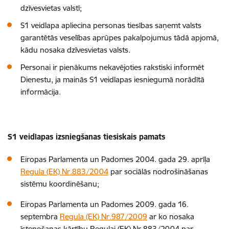
dzīvesvietas valstī;
S1 veidlapa apliecina personas tiesības saņemt valsts
garantētās veselības aprūpes pakalpojumus tādā apjomā,
kādu nosaka dzīvesvietas valsts.
Personai ir pienākums nekavējoties rakstiski informēt
Dienestu, ja mainās S1 veidlapas iesniegumā norādītā
informācija.
S1 veidlapas izsniegšanas tiesiskais pamats
Eiropas Parlamenta un Padomes 2004. gada 29. aprīļa
Regula (EK) Nr.883/2004
par sociālās nodrošināšanas
sistēmu koordinēšanu;
Eiropas Parlamenta un Padomes 2009. gada 16.
septembra
Regula (EK) Nr.987/2009
ar ko nosaka
īstenošanas kārtību Regulai (EK) Nr.883/2004 par