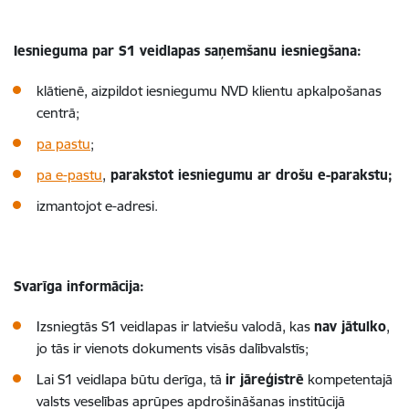
Iesnieguma par S1 veidlapas saņemšanu iesniegšana:
klātienē, aizpildot iesniegumu NVD klientu apkalpošanas
centrā;
pa pastu
;
pa e-pastu
,
parakstot iesniegumu ar drošu e-parakstu;
izmantojot e-adresi.
Svarīga informācija:
Izsniegtās S1 veidlapas ir latviešu valodā, kas
nav jātulko
,
jo tās ir vienots dokuments visās dalībvalstīs;
Lai S1 veidlapa būtu derīga, tā
ir jāreģistrē
kompetentajā
valsts veselības aprūpes apdrošināšanas institūcijā