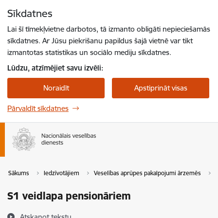
Pāriet uz lapas saturu
Sīkdatnes
Spied
lai meklētu
Enter
Lai šī tīmekļvietne darbotos, tā izmanto obligāti nepieciešamās
sīkdatnes. Ar Jūsu piekrišanu papildus šajā vietnē var tikt
izmantotas statistikas un sociālo mediju sīkdatnes.
Lūdzu, atzīmējiet savu izvēli:
Noraidīt
Apstiprināt visas
Pārvaldīt sīkdatnes
Sākums
Iedzīvotājiem
Veselības aprūpes pakalpojumi ārzemēs
S1 veidlapa pensionāriem
Atskaņot tekstu