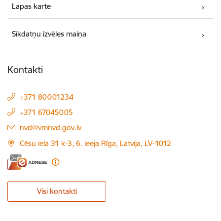
Lapas karte
Sīkdatņu izvēles maiņa
Kontakti
+371 80001234
+371 67045005
E-pasts:
nvd@vmnvd.gov.lv
Cēsu iela 31 k-3, 6. ieeja Rīga, Latvija, LV-1012
Visi kontakti