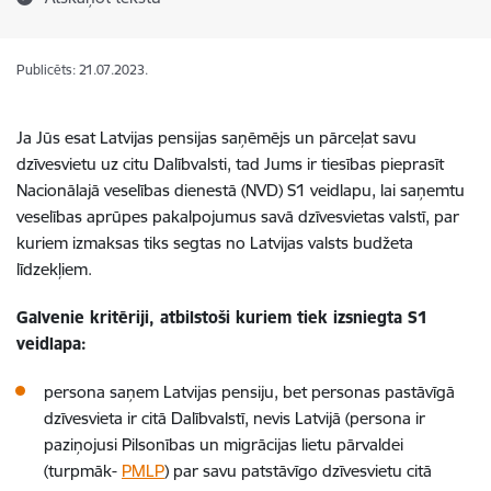
Publicēts: 21.07.2023.
Ja Jūs esat Latvijas pensijas saņēmējs un pārceļat savu
dzīvesvietu uz citu Dalībvalsti, tad Jums ir tiesības pieprasīt
Nacionālajā veselības dienestā (NVD) S1 veidlapu, lai saņemtu
veselības aprūpes pakalpojumus savā dzīvesvietas valstī, par
kuriem izmaksas tiks segtas no Latvijas valsts budžeta
līdzekļiem.
Galvenie kritēriji, atbilstoši kuriem tiek izsniegta S1
veidlapa:
persona saņem Latvijas pensiju, bet personas pastāvīgā
dzīvesvieta ir citā Dalībvalstī, nevis Latvijā (persona ir
paziņojusi Pilsonības un migrācijas lietu pārvaldei
(turpmāk-
PMLP
)
par savu patstāvīgo dzīvesvietu citā