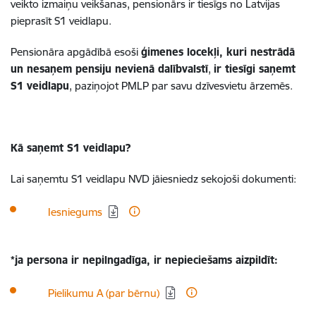
veikto izmaiņu veikšanas, pensionārs ir tiesīgs no Latvijas
pieprasīt S1 veidlapu.
Pensionāra apgādībā esoši
ģimenes locekļi, kuri nestrādā
un nesaņem pensiju nevienā dalībvalstī
,
ir tiesīgi saņemt
S1 veidlapu
, paziņojot PMLP par savu dzīvesvietu ārzemēs.
Kā saņemt S1 veidlapu?
Lai saņemtu S1 veidlapu NVD jāiesniedz sekojoši dokumenti:
Lejupielādēt:
Iesniegums
*ja persona ir nepilngadīga, ir nepieciešams aizpildīt:
Lejupielādēt:
Pielikumu A (par bērnu)