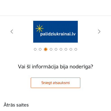
Vai šī informācija bija noderīga?
Sniegt atsauksmi
Kājene
Ātrās saites