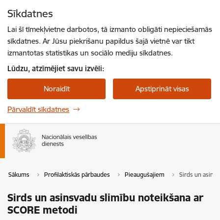
Pāriet uz lapas saturu
Sīkdatnes
Spied
lai meklētu
Enter
Lai šī tīmekļvietne darbotos, tā izmanto obligāti nepieciešamās
sīkdatnes. Ar Jūsu piekrišanu papildus šajā vietnē var tikt
izmantotas statistikas un sociālo mediju sīkdatnes.
Lūdzu, atzīmējiet savu izvēli:
Noraidīt
Apstiprināt visas
Pārvaldīt sīkdatnes
Sākums
Profilaktiskās pārbaudes
Pieaugušajiem
Sirds un asins
Sirds un asinsvadu slimību noteikšana ar
SCORE metodi