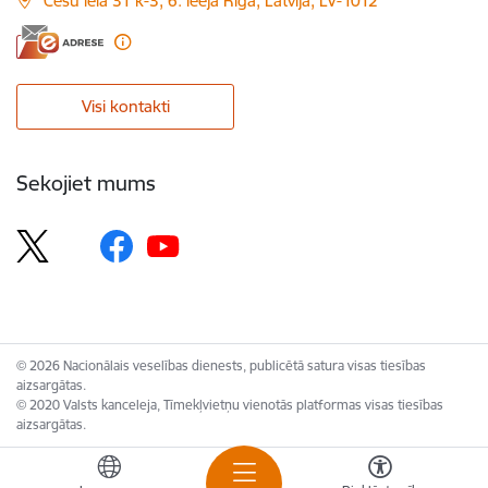
Cēsu iela 31 k-3, 6. ieeja Rīga, Latvija, LV-1012
Visi kontakti
Sekojiet mums
© 2026 Nacionālais veselības dienests, publicētā satura visas tiesības
aizsargātas.
© 2020 Valsts kanceleja, Tīmekļvietņu vienotās platformas visas tiesības
aizsargātas.