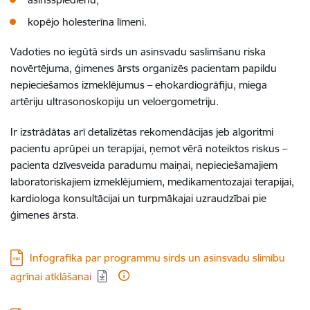
kopējo holesterīna līmeni.
Vadoties no iegūtā sirds un asinsvadu saslimšanu riska
novērtējuma, ģimenes ārsts organizēs pacientam papildu
nepieciešamos izmeklējumus – ehokardiogrāfiju, miega
artēriju ultrasonoskopiju un veloergometriju.
Ir izstrādātas arī detalizētas rekomendācijas jeb algoritmi
pacientu aprūpei un terapijai, ņemot vērā noteiktos riskus –
pacienta dzīvesveida paradumu maiņai, nepieciešamajiem
laboratoriskajiem izmeklējumiem, medikamentozajai terapijai,
kardiologa konsultācijai un turpmākajai uzraudzībai pie
ģimenes ārsta.
Lejupielādēt:
Infografika par programmu sirds un asinsvadu slimību
agrīnai atklāšanai