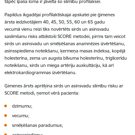
tāpēc īpaša loma ir jāvelta šo slimību profilaksei.
Papildus ikgadējai profilaktiskajai apskatei pie ģimenes
ārsta iedzīvotājiem 40, 45, 50, 55, 60 un 65 gadu
vecumā vienu reizi tiks novērtēts sirds un asinsvadu
saslimšanu risks atbilstoši SCORE metodei, pirms tam veicot
sirds un asinsvadu un smēķēšanas anamnēzes izvērtēšanu,
asinsspiediena noteikšanu, ķermeņa masas indeksa, kopējā
holesterīna, zema un augsta blīvuma holesterīnu, triglicerīdu
noteikšanu, sirds un miega artēriju auskultāciju, kā arī
elektrokardiogrammas izvērtēšanu.
Ģimenes ārsts aprēķina sirds un asinsvadu slimību risku ar
SCORE metodi, ņemot vērā pacienta:
dzimumu;
vecumu;
smēķēšanas paradumus;
asinsspiedienu;