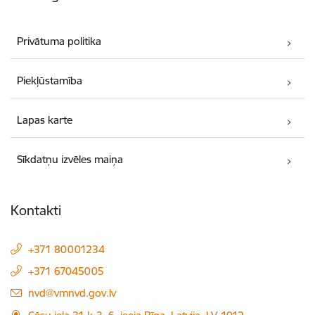
Privātuma politika
Piekļūstamība
Lapas karte
Sīkdatņu izvēles maiņa
Kontakti
+371 80001234
+371 67045005
E-pasts:
nvd@vmnvd.gov.lv