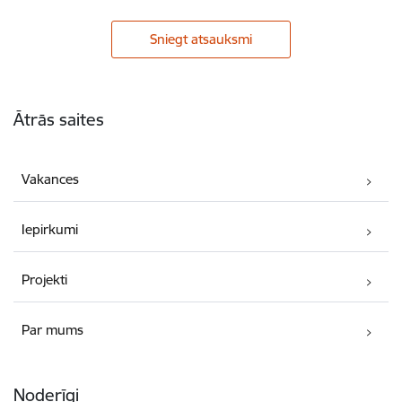
Sniegt atsauksmi
Kājene
Ātrās saites
Vakances
Iepirkumi
Projekti
Par mums
Noderīgi