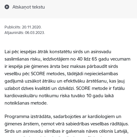
Atskaņot tekstu
Publicēts: 20.11.2020.
Atjaunināts: 06.03.2023.
Lai pēc iespējas ātrāk konstatētu sirds un asinsvadu
saslimšanas risku, iedzīvotājiem no 40 līdz 65 gadu vecumam
ir iespēja pie ģimenes ārsta bez maksas pārbaudīt sirds
veselību pēc SCORE metodes, tādējādi nepieciešamības
gadījumā uzsākot ātrāku un efektīvāku ārstēšanu, kas ļauj
uzlabot dzīves kvalitāti un dzīvildzi. SCORE metode ir fatālu
kardiovaskulāru notikumu riska tuvāko 10 gadu laikā
noteikšanas metode.
Programma izstrādāta, sadarbojoties ar kardiologiem un
ģimenes ārstiem, ņemot vērā sabiedrības veselības rādītājus.
Sirds un asinsvadu slimības ir galvenais nāves cēlonis Latvijā,