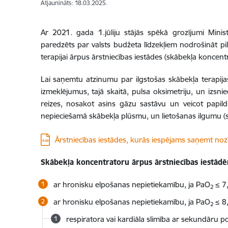
Atjaunināts: 18.03.2025.
Ar 2021. gada 1.jūliju stājās spēkā grozījumi Min
paredzēts par valsts budžeta līdzekļiem nodrošināt pi
terapijai ārpus ārstniecības iestādes (skābekļa koncentr
Lai saņemtu atzinumu par ilgstošas skābekļa terapij
izmeklējumus, tajā skaitā, pulsa oksimetriju, un izs
reizes, nosakot asins gāzu sastāvu un veicot papild
nepieciešamā skābekļa plūsmu, un lietošanas ilgumu (s
Lejupielādēt:
Ārstniecības iestādes, kurās iespējams saņemt noz
Skābekļa koncentratoru ārpus ārstniecības iestād
ar hronisku elpošanas nepietiekamību, ja PaO
≤ 7
2
ar hronisku elpošanas nepietiekamību, ja PaO
≤ 8,
2
respiratora vai kardiāla slimība ar sekundāru p