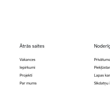
Kājene
Ātrās saites
Noderīg
Vakances
Privātuma
Iepirkumi
Piekļūsta
Projekti
Lapas kar
Par mums
Sīkdatņu 