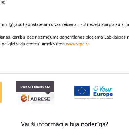
a);
mmHg) jābūt konstatētam divas reizes ar ≥ 3 nedēļu starplaiku slimī
šanas kārtību pēc nozīmējuma saņemšanas pieejama Labklājības mi
o palīglīdzekļu centra” tīmekļvietnē
www.vtpc.lv
.
Vai šī informācija bija noderīga?