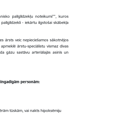
nisko palīglīdzekļu noteikumi””
, kuros
īglīdzekli - iekārtu ilgstošai skābekļa
es ārsts veic nepieciešamos sākotnējos
 apmeklē ārstu-speciālistu vismaz divas
da gāzu sastāvu arteriālajās asinīs un
pilngadīgām personām:
ifērām tūskām, vai nakts hipoksēmiju