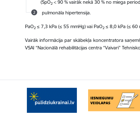
(SpO
< 90 % vairāk nekā 30 % no miega period
2
pulmonāla hipertensija.
PaO
≤ 7,3 kPa (≤ 55 mmHg) vai PaO
≤ 8,0 kPa (≤ 60 
2
2
Vairāk informācija par skābekļa koncentratora saņem
VSAI “Nacionālā rehabilitācijas centra “Vaivari” Tehnisk