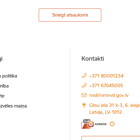
Sniegt atsauksmi
i
Kontakti
 politika
+371 80001234
+371 67045005
mība
E-pasts:
nvd@vmnvd.gov.lv
te
Cēsu iela 31 k-3, 6. ieeja
izvēles maiņa
Latvija, LV-1012