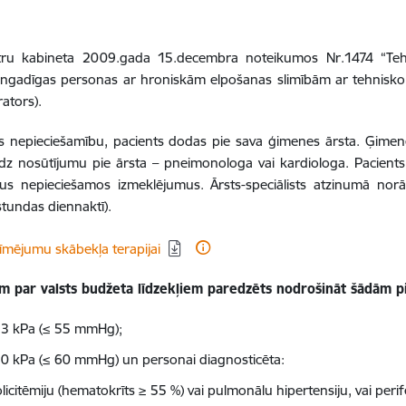
istru kabineta 2009.gada 15.decembra noteikumos Nr.1474 “
Teh
lngadīgas personas ar hroniskām elpošanas slimībām ar tehnisko pal
ators).
as nepieciešamību, pacients dodas pie sava ģimenes ārsta. Ģimen
niedz nosūtījumu pie ārsta – pneimonologa vai kardiologa.
Pacients
us nepieciešamos izmeklējumus. Ārsts-speciālists atzinumā norā
tundas diennaktī).
īmējumu skābekļa terapijai
ēm par valsts budžeta līdzekļiem paredzēts nodrošināt šādām 
,3 kPa (≤ 55 mmHg);
0 kPa (≤ 60 mmHg) un personai diagnosticēta:
olicitēmiju (hematokrīts ≥ 55 %) vai pulmonālu hipertensiju, vai per