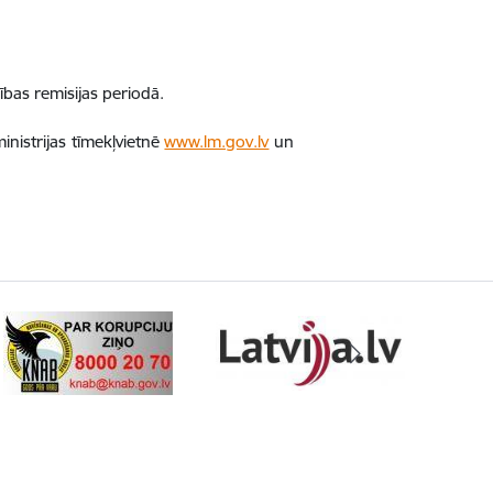
bas remisijas periodā.
nistrijas tīmekļvietnē
www.lm.gov.lv
un