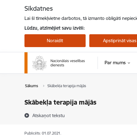
Pāriet uz lapas saturu
Sīkdatnes
Lai šī tīmekļvietne darbotos, tā izmanto obligāti nepiec
Lūdzu, atzīmējiet savu izvēli:
Noraidīt
Apstiprināt visas
Par mums
Sākums
Skābekļa terapija mājās
Skābekļa terapija mājās
Atskaņot tekstu
Publicēts: 01.07.2021.