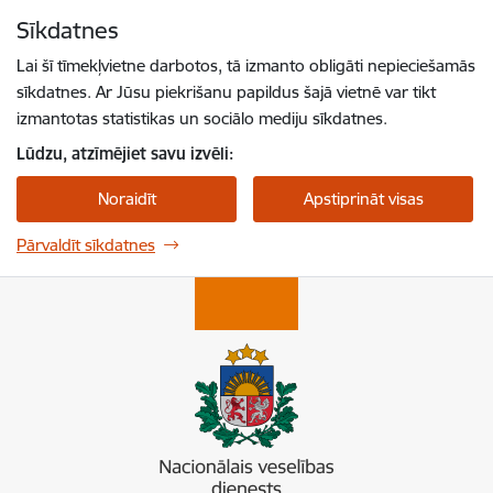
Pāriet uz lapas saturu
Sīkdatnes
Spied
lai meklētu
Enter
Lai šī tīmekļvietne darbotos, tā izmanto obligāti nepieciešamās
sīkdatnes. Ar Jūsu piekrišanu papildus šajā vietnē var tikt
izmantotas statistikas un sociālo mediju sīkdatnes.
Lūdzu, atzīmējiet savu izvēli:
Noraidīt
Apstiprināt visas
Pārvaldīt sīkdatnes
Nacionālais veselības dienests