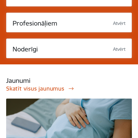
Profesionāļiem
Atvērt
Noderīgi
Atvērt
Jaunumi
Skatīt visus jaunumus