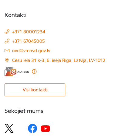
Kontakti
+371 80001234
+371 67045005
E-pasts:
nvd@vmnvd.gov.lv
Cēsu iela 31 k-3, 6. ieeja Rīga, Latvija, LV-1012
Visi kontakti
Sekojiet mums