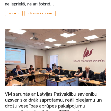
ne iepriekš, ne arī šobrīd…
Jaunumi
Informācija presei
VM sarunās ar Latvijas Pašvaldību savienību
uzsver skaidrāk saprotamu, reāli pieejamu un
drošu veselības aprūpes pakalpojumu