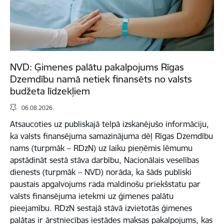
NVD: Ģimenes palātu pakalpojums Rīgas
Dzemdību namā netiek finansēts no valsts
budžeta līdzekļiem
06.08.2026.
Atsaucoties uz publiskajā telpā izskanējušo informāciju,
ka valsts finansējuma samazinājuma dēļ Rīgas Dzemdību
nams (turpmāk – RDzN) uz laiku pieņēmis lēmumu
apstādināt sestā stāva darbību, Nacionālais veselības
dienests (turpmāk – NVD) norāda, ka šāds publiski
paustais apgalvojums rada maldinošu priekšstatu par
valsts finansējuma ietekmi uz ģimenes palātu
pieejamību. RDzN sestajā stāvā izvietotās ģimenes
palātas ir ārstniecības iestādes maksas pakalpojums, kas