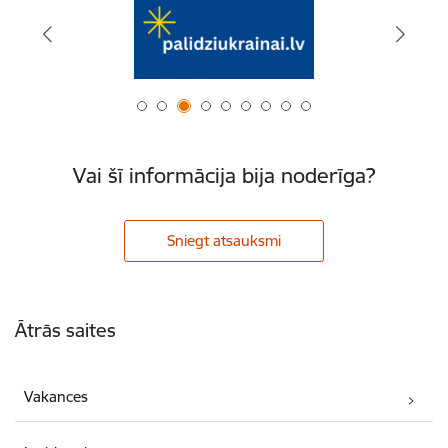
Vai šī informācija bija noderīga?
Sniegt atsauksmi
Kājene
Ātrās saites
Vakances