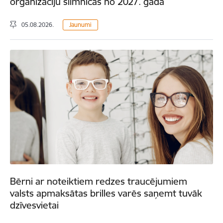
organizāciju slimnīcās no 2027. gada
05.08.2026.
Jaunumi
Bērni ar noteiktiem redzes traucējumiem
valsts apmaksātas brilles varēs saņemt tuvāk
dzīvesvietai