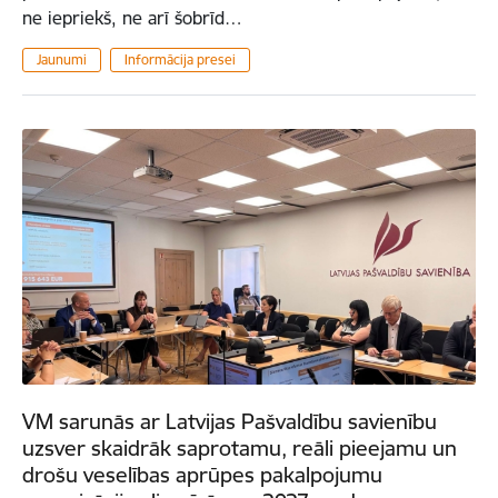
ne iepriekš, ne arī šobrīd…
Jaunumi
Informācija presei
VM sarunās ar Latvijas Pašvaldību savienību
uzsver skaidrāk saprotamu, reāli pieejamu un
drošu veselības aprūpes pakalpojumu