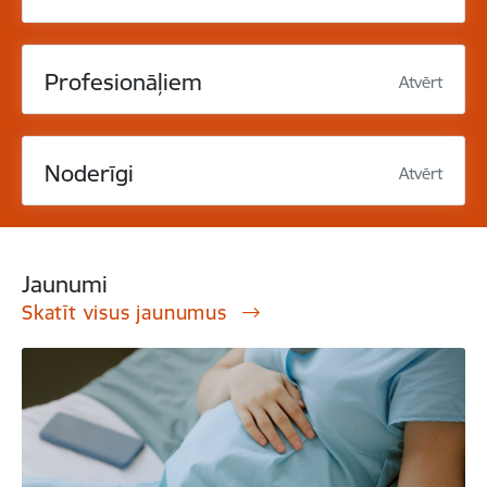
Profesionāļiem
Atvērt
Noderīgi
Atvērt
Jaunumi
Skatīt visus jaunumus