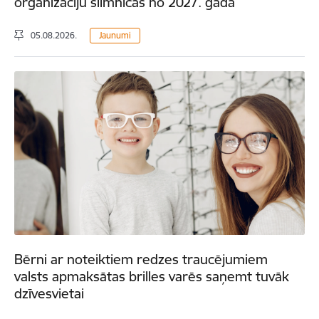
organizāciju slimnīcās no 2027. gada
05.08.2026.
Jaunumi
Bērni ar noteiktiem redzes traucējumiem
valsts apmaksātas brilles varēs saņemt tuvāk
dzīvesvietai