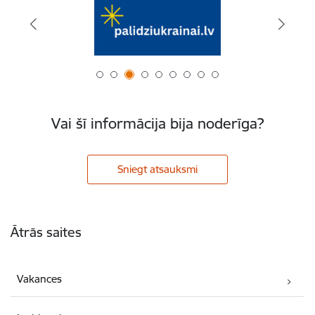
Vai šī informācija bija noderīga?
Sniegt atsauksmi
Kājene
Ātrās saites
Vakances