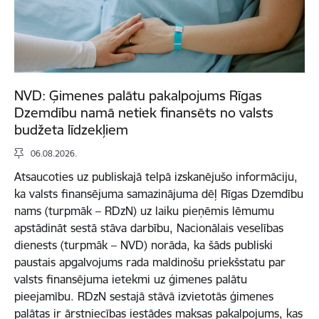
NVD: Ģimenes palātu pakalpojums Rīgas
Dzemdību namā netiek finansēts no valsts
budžeta līdzekļiem
06.08.2026.
Atsaucoties uz publiskajā telpā izskanējušo informāciju,
ka valsts finansējuma samazinājuma dēļ Rīgas Dzemdību
nams (turpmāk – RDzN) uz laiku pieņēmis lēmumu
apstādināt sestā stāva darbību, Nacionālais veselības
dienests (turpmāk – NVD) norāda, ka šāds publiski
paustais apgalvojums rada maldinošu priekšstatu par
valsts finansējuma ietekmi uz ģimenes palātu
pieejamību. RDzN sestajā stāvā izvietotās ģimenes
palātas ir ārstniecības iestādes maksas pakalpojums, kas