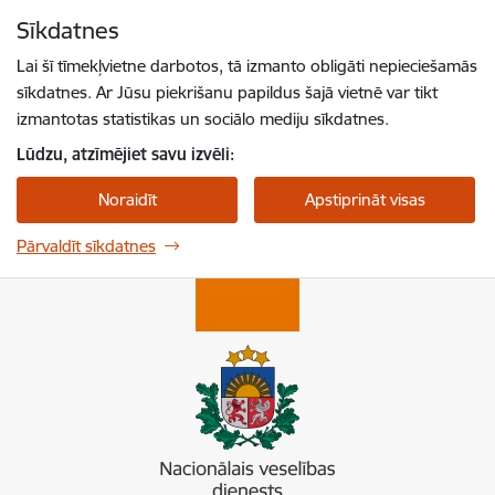
Pāriet uz lapas saturu
Sīkdatnes
Spied
lai meklētu
Enter
Lai šī tīmekļvietne darbotos, tā izmanto obligāti nepieciešamās
sīkdatnes. Ar Jūsu piekrišanu papildus šajā vietnē var tikt
izmantotas statistikas un sociālo mediju sīkdatnes.
Lūdzu, atzīmējiet savu izvēli:
Noraidīt
Apstiprināt visas
Pārvaldīt sīkdatnes
Nacionālais veselības dienests