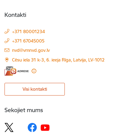
Kontakti
+371 80001234
+371 67045005
E-pasts:
nvd@vmnvd.gov.lv
Cēsu iela 31 k-3, 6. ieeja Rīga, Latvija, LV-1012
Visi kontakti
Sekojiet mums