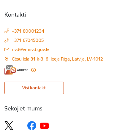
Kontakti
+371 80001234
+371 67045005
E-pasts:
nvd@vmnvd.gov.lv
Cēsu iela 31 k-3, 6. ieeja Rīga, Latvija, LV-1012
Visi kontakti
Sekojiet mums