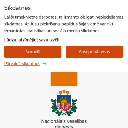
Pāriet uz lapas saturu
Sīkdatnes
Spied
lai meklētu
Enter
Lai šī tīmekļvietne darbotos, tā izmanto obligāti nepieciešamās
sīkdatnes. Ar Jūsu piekrišanu papildus šajā vietnē var tikt
izmantotas statistikas un sociālo mediju sīkdatnes.
Lūdzu, atzīmējiet savu izvēli:
Noraidīt
Apstiprināt visas
Pārvaldīt sīkdatnes
Nacionālais veselības dienests