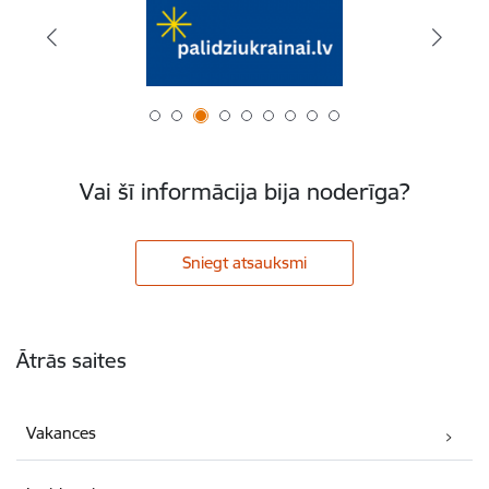
Vai šī informācija bija noderīga?
Sniegt atsauksmi
Kājene
Ātrās saites
Vakances