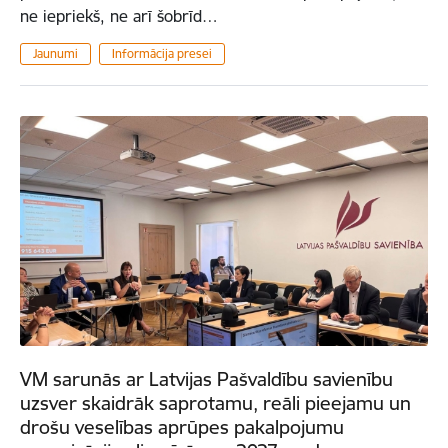
ne iepriekš, ne arī šobrīd…
Jaunumi
Informācija presei
VM sarunās ar Latvijas Pašvaldību savienību
uzsver skaidrāk saprotamu, reāli pieejamu un
drošu veselības aprūpes pakalpojumu