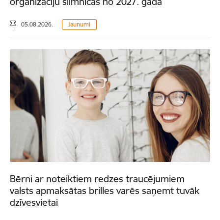
organizāciju slimnīcās no 2027. gada
05.08.2026.
Jaunumi
Bērni ar noteiktiem redzes traucējumiem
valsts apmaksātas brilles varēs saņemt tuvāk
dzīvesvietai