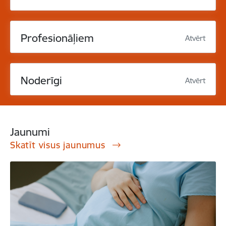
Profesionāļiem
Atvērt
Noderīgi
Atvērt
Jaunumi
Skatīt visus jaunumus