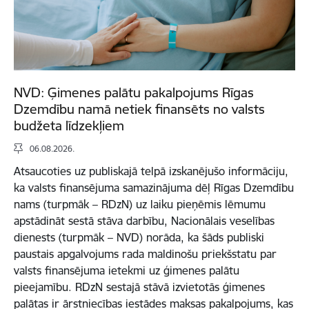
NVD: Ģimenes palātu pakalpojums Rīgas
Dzemdību namā netiek finansēts no valsts
budžeta līdzekļiem
06.08.2026.
Atsaucoties uz publiskajā telpā izskanējušo informāciju,
ka valsts finansējuma samazinājuma dēļ Rīgas Dzemdību
nams (turpmāk – RDzN) uz laiku pieņēmis lēmumu
apstādināt sestā stāva darbību, Nacionālais veselības
dienests (turpmāk – NVD) norāda, ka šāds publiski
paustais apgalvojums rada maldinošu priekšstatu par
valsts finansējuma ietekmi uz ģimenes palātu
pieejamību. RDzN sestajā stāvā izvietotās ģimenes
palātas ir ārstniecības iestādes maksas pakalpojums, kas