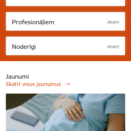
Profesionāļiem
Atvērt
Noderīgi
Atvērt
Jaunumi
Skatīt visus jaunumus