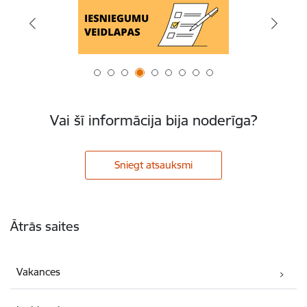
Vai šī informācija bija noderīga?
Sniegt atsauksmi
Kājene
Ātrās saites
Vakances