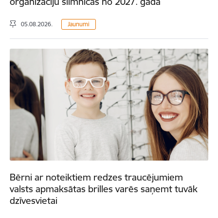
organizāciju slimnīcās no 2027. gada
05.08.2026.
Jaunumi
Bērni ar noteiktiem redzes traucējumiem
valsts apmaksātas brilles varēs saņemt tuvāk
dzīvesvietai