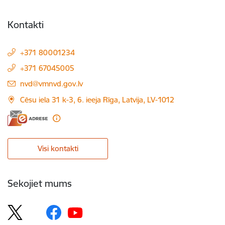
Kontakti
+371 80001234
+371 67045005
E-pasts:
nvd@vmnvd.gov.lv
Cēsu iela 31 k-3, 6. ieeja Rīga, Latvija, LV-1012
Visi kontakti
Sekojiet mums