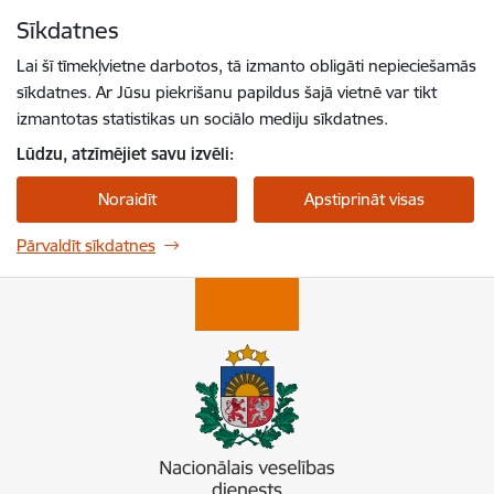
Pāriet uz lapas saturu
Sīkdatnes
Spied
lai meklētu
Enter
Lai šī tīmekļvietne darbotos, tā izmanto obligāti nepieciešamās
sīkdatnes. Ar Jūsu piekrišanu papildus šajā vietnē var tikt
izmantotas statistikas un sociālo mediju sīkdatnes.
Lūdzu, atzīmējiet savu izvēli:
Noraidīt
Apstiprināt visas
Pārvaldīt sīkdatnes
Nacionālais veselības dienests