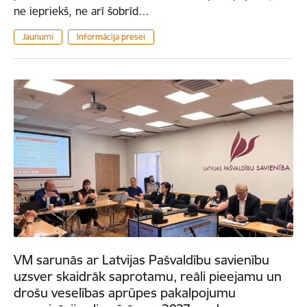
ne iepriekš, ne arī šobrīd…
Jaunumi
Informācija presei
VM sarunās ar Latvijas Pašvaldību savienību
uzsver skaidrāk saprotamu, reāli pieejamu un
drošu veselības aprūpes pakalpojumu