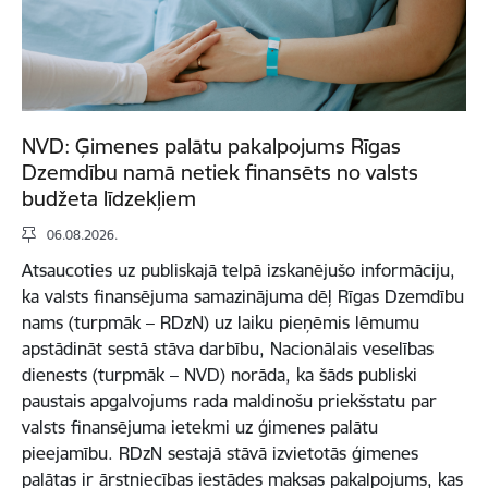
NVD: Ģimenes palātu pakalpojums Rīgas
Dzemdību namā netiek finansēts no valsts
budžeta līdzekļiem
06.08.2026.
Atsaucoties uz publiskajā telpā izskanējušo informāciju,
ka valsts finansējuma samazinājuma dēļ Rīgas Dzemdību
nams (turpmāk – RDzN) uz laiku pieņēmis lēmumu
apstādināt sestā stāva darbību, Nacionālais veselības
dienests (turpmāk – NVD) norāda, ka šāds publiski
paustais apgalvojums rada maldinošu priekšstatu par
valsts finansējuma ietekmi uz ģimenes palātu
pieejamību. RDzN sestajā stāvā izvietotās ģimenes
palātas ir ārstniecības iestādes maksas pakalpojums, kas