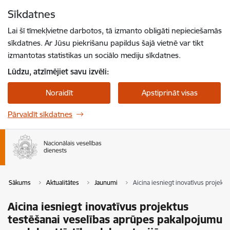
Pāriet uz lapas saturu
Sīkdatnes
Spied
lai meklētu
Enter
Lai šī tīmekļvietne darbotos, tā izmanto obligāti nepieciešamās
sīkdatnes. Ar Jūsu piekrišanu papildus šajā vietnē var tikt
izmantotas statistikas un sociālo mediju sīkdatnes.
Lūdzu, atzīmējiet savu izvēli:
Noraidīt
Apstiprināt visas
Pārvaldīt sīkdatnes
Sākums
Aktualitātes
Jaunumi
Aicina iesniegt inovatīvus projekt
Aicina iesniegt inovatīvus projektus
testēšanai veselības aprūpes pakalpojumu