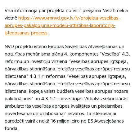
Visa informācija par projekta norisi ir pieejama NVD tīmekļa
vietnē
https://www.vmnvd.gov.lv/lv/projekta-veselibas-
aprupes-pakalpojumu-modelu-attistibas-laboratorija-
istenosanas-process
.
NVD projektu īsteno Eiropas Savienības Atveseļošanas un
noturības mehānisma plāna 4. komponentes “Veselība” 4.3.
reformu un investīciju virziena “Veselības aprūpes ilgtspēja,
pārvaldības stiprināšana, efektīva veselības aprūpes resursu
izlietošana” 4.3.1.r. reformas “Veselības aprūpes ilgtspēja,
pārvaldības stiprināšana, efektīva veselības aprūpes resursu
izlietošana, kopējā valsts budžeta veselības aprūpes nozarē
palielinājums” un 4.3.1.1.i. investīcijas “Atbalsts sekundārās
ambulatorās veselības aprūpes kvalitātes un pieejamības
novērtēšanai un uzlabošanai” ietvaros. Tā īstenošanai
paredzēti vairāk nekā 16 miljoni eiro no ES Atveseļošanas
fonda.