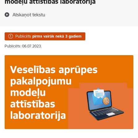
modeļu attīstības laboratorijā
Atskaņot tekstu
Publicēts
pirms vairāk nekā 3 gadiem
Publicēts: 06.07.2023.