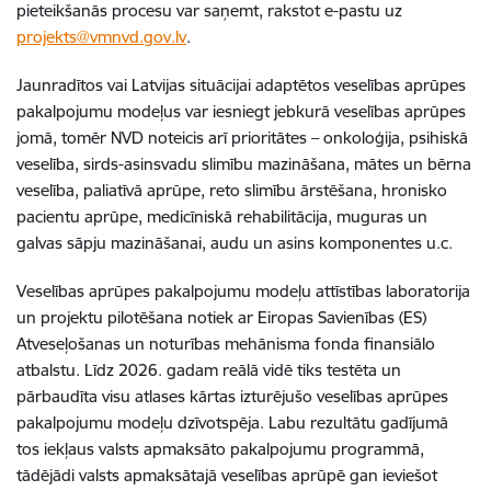
pieteikšanās procesu var saņemt, rakstot e-pastu uz
projekts@vmnvd.gov.lv
.
Jaunradītos vai Latvijas situācijai adaptētos veselības aprūpes
pakalpojumu modeļus var iesniegt jebkurā veselības aprūpes
jomā, tomēr NVD noteicis arī prioritātes – onkoloģija, psihiskā
veselība, sirds-asinsvadu slimību mazināšana, mātes un bērna
veselība, paliatīvā aprūpe, reto slimību ārstēšana, hronisko
pacientu aprūpe, medicīniskā rehabilitācija, muguras un
galvas sāpju mazināšanai, audu un asins komponentes u.c.
Veselības aprūpes pakalpojumu modeļu attīstības laboratorija
un projektu pilotēšana notiek ar Eiropas Savienības (ES)
Atveseļošanas un noturības mehānisma fonda finansiālo
atbalstu. Līdz 2026. gadam reālā vidē tiks testēta un
pārbaudīta visu atlases kārtas izturējušo veselības aprūpes
pakalpojumu modeļu dzīvotspēja. Labu rezultātu gadījumā
tos iekļaus valsts apmaksāto pakalpojumu programmā,
tādējādi valsts apmaksātajā veselības aprūpē gan ieviešot