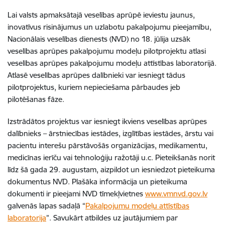
Lai valsts apmaksātajā veselības aprūpē ieviestu jaunus,
inovatīvus risinājumus un uzlabotu pakalpojumu pieejamību,
Nacionālais veselības dienests (NVD) no 18. jūlija uzsāk
veselības aprūpes pakalpojumu modeļu pilotprojektu atlasi
veselības aprūpes pakalpojumu modeļu attīstības laboratorijā.
Atlasē veselības aprūpes dalībnieki var iesniegt tādus
pilotprojektus, kuriem nepieciešama pārbaudes jeb
pilotēšanas fāze.
Izstrādātos projektus var iesniegt ikviens veselības aprūpes
dalībnieks – ārstniecības iestādes, izglītības iestādes, ārstu vai
pacientu interešu pārstāvošās organizācijas, medikamentu,
medicīnas ierīču vai tehnoloģiju ražotāji u.c. Pieteikšanās norit
līdz šā gada 29. augustam, aizpildot un iesniedzot pieteikuma
dokumentus NVD. Plašāka informācija un pieteikuma
dokumenti ir pieejami NVD tīmekļvietnes
www.vmnvd.gov.lv
galvenās lapas sadaļā “
Pakalpojumu modeļu attīstības
laboratorija
”. Savukārt atbildes uz jautājumiem par