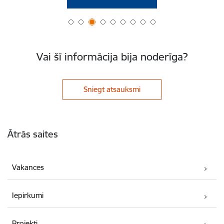
Vai šī informācija bija noderīga?
Sniegt atsauksmi
Kājene
Ātrās saites
Vakances
Iepirkumi
Projekti