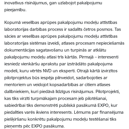
inovatīvus risinājumus, gan uzlabojot pakalpojumu
pieejamību.
Kopumā veselības aprūpes pakalpojumu modeļu attīstības
laboratorijas darbības process ir sadalīts četros posmos. Tas
sācies ar veselības aprūpes pakalpojumu modeļu attīstības
laboratorijas sistēmas izveidi, atlases procesam nepieciešamās
dokumentācijas sagatavošanu un turpinās ar atklātu
pakalpojumu modeļu atlasi trīs kārtās. Pirmajā – interesenti
iesniedz vienkāršu aprakstu par izstrādāto pakalpojuma
modeli, kuru vērtēs NVD un eksperti. Otrajā kārtā izvirzītos
pilotprojektus būs iespēja pilnveidot, sadarbojoties ar
mentoriem un veidojot kopsadarbības ar citiem atlases
dalībniekiem, kuri piedāvā līdzīgus risinājumus. Pilotprojekti,
kas tiks virzīti turpmākajam procesam jeb pilotēšanai,
sabiedrībai tiks demonstrēti publiskā pasākumā EXPO, kur
piedalīties varēs ikviens interesents. Lēmums par finansējuma
piešķiršanu konkrētu pakalpojumu modeļu testēšanai tiks
pieņemts pēc EXPO pasākuma.