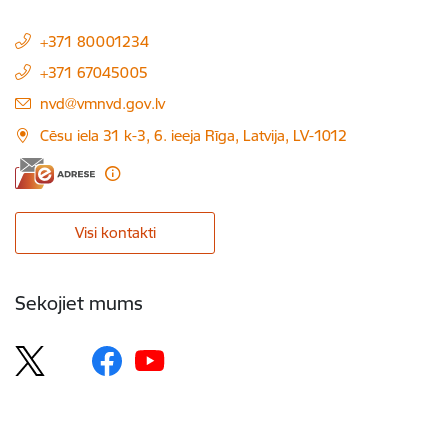
+371 80001234
+371 67045005
E-pasts:
nvd@vmnvd.gov.lv
Cēsu iela 31 k-3, 6. ieeja Rīga, Latvija, LV-1012
Visi kontakti
Sekojiet mums