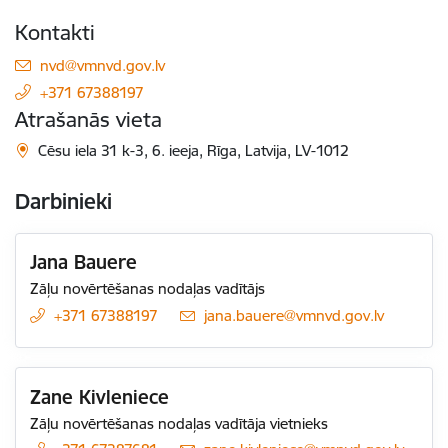
Kontakti
E-pasts:
nvd@vmnvd.gov.lv
+371 67388197
Atrašanās vieta
Cēsu iela 31 k-3, 6. ieeja, Rīga, Latvija, LV-1012
Darbinieki
Jana Bauere
Zāļu novērtēšanas nodaļas vadītājs
+371 67388197
E-pasts:
jana.bauere@vmnvd.gov.lv
Zane Kivleniece
Zāļu novērtēšanas nodaļas vadītāja vietnieks