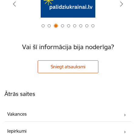
Vai šī informācija bija noderīga?
Sniegt atsauksmi
Kājene
Ātrās saites
Vakances
Iepirkumi