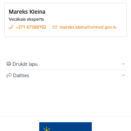
Mareks Kleina
Vecākais eksperts
+371 67388192
E-pasts:
mareks.kleina@vmnvd.gov.lv
Drukāt lapu
Dalīties