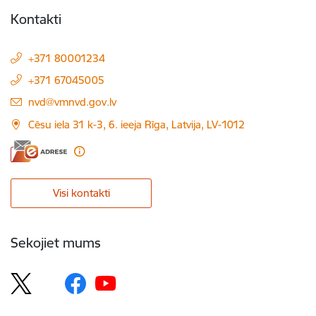
Kontakti
+371 80001234
+371 67045005
E-pasts:
nvd@vmnvd.gov.lv
Cēsu iela 31 k-3, 6. ieeja Rīga, Latvija, LV-1012
Visi kontakti
Sekojiet mums