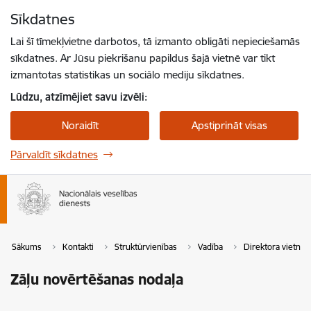
Pāriet uz lapas saturu
Sīkdatnes
Spied
lai meklētu
Enter
Lai šī tīmekļvietne darbotos, tā izmanto obligāti nepieciešamās
sīkdatnes. Ar Jūsu piekrišanu papildus šajā vietnē var tikt
izmantotas statistikas un sociālo mediju sīkdatnes.
Lūdzu, atzīmējiet savu izvēli:
Noraidīt
Apstiprināt visas
Pārvaldīt sīkdatnes
Sākums
Kontakti
Struktūrvienības
Vadība
Direktora vietnie
Zāļu novērtēšanas nodaļa