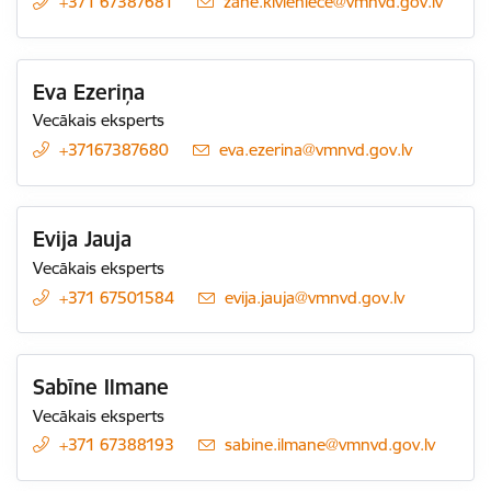
+371 67387681
E-pasts:
zane.kivleniece@vmnvd.gov.lv
Eva Ezeriņa
Vecākais eksperts
+37167387680
E-pasts:
eva.ezerina@vmnvd.gov.lv
Evija Jauja
Vecākais eksperts
+371 67501584
E-pasts:
evija.jauja@vmnvd.gov.lv
Sabīne Ilmane
Vecākais eksperts
+371 67388193
E-pasts:
sabine.ilmane@vmnvd.gov.lv