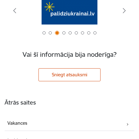
Vai šī informācija bija noderīga?
Sniegt atsauksmi
Kājene
Ātrās saites
Vakances