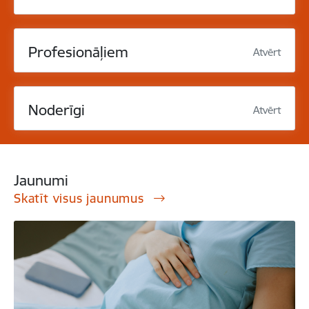
Profesionāļiem
Atvērt
Noderīgi
Atvērt
Jaunumi
Skatīt visus jaunumus