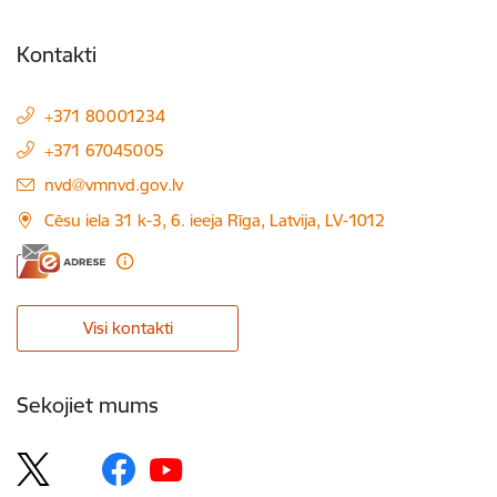
Kontakti
+371 80001234
+371 67045005
E-pasts:
nvd@vmnvd.gov.lv
Cēsu iela 31 k-3, 6. ieeja Rīga, Latvija, LV-1012
Visi kontakti
Sekojiet mums