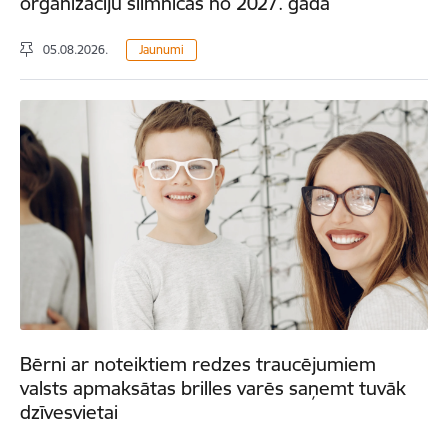
organizāciju slimnīcās no 2027. gada
05.08.2026.
Jaunumi
Bērni ar noteiktiem redzes traucējumiem
valsts apmaksātas brilles varēs saņemt tuvāk
dzīvesvietai