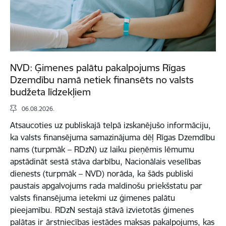
NVD: Ģimenes palātu pakalpojums Rīgas
Dzemdību namā netiek finansēts no valsts
budžeta līdzekļiem
06.08.2026.
Atsaucoties uz publiskajā telpā izskanējušo informāciju,
ka valsts finansējuma samazinājuma dēļ Rīgas Dzemdību
nams (turpmāk – RDzN) uz laiku pieņēmis lēmumu
apstādināt sestā stāva darbību, Nacionālais veselības
dienests (turpmāk – NVD) norāda, ka šāds publiski
paustais apgalvojums rada maldinošu priekšstatu par
valsts finansējuma ietekmi uz ģimenes palātu
pieejamību. RDzN sestajā stāvā izvietotās ģimenes
palātas ir ārstniecības iestādes maksas pakalpojums, kas