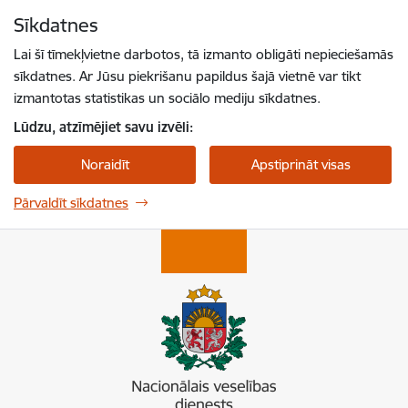
Pāriet uz lapas saturu
Sīkdatnes
Spied
lai meklētu
Enter
Lai šī tīmekļvietne darbotos, tā izmanto obligāti nepieciešamās
sīkdatnes. Ar Jūsu piekrišanu papildus šajā vietnē var tikt
izmantotas statistikas un sociālo mediju sīkdatnes.
Lūdzu, atzīmējiet savu izvēli:
Noraidīt
Apstiprināt visas
Pārvaldīt sīkdatnes
Nacionālais veselības dienests