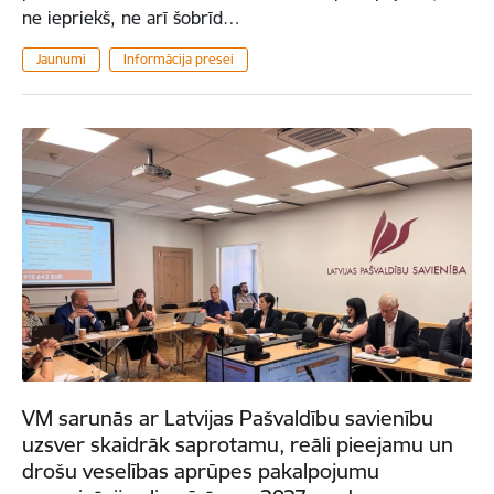
ne iepriekš, ne arī šobrīd…
Jaunumi
Informācija presei
VM sarunās ar Latvijas Pašvaldību savienību
uzsver skaidrāk saprotamu, reāli pieejamu un
drošu veselības aprūpes pakalpojumu