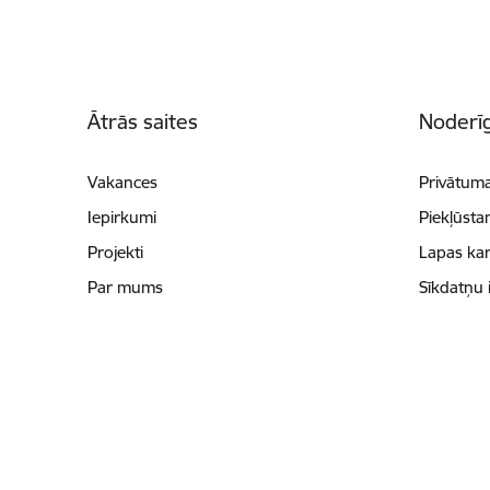
Kājene
Ātrās saites
Noderīg
Vakances
Privātuma
Iepirkumi
Piekļūsta
Projekti
Lapas kar
Par mums
Sīkdatņu 