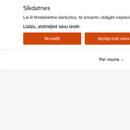
Pāriet uz lapas saturu
Sīkdatnes
Lai šī tīmekļvietne darbotos, tā izmanto obligāti nepiec
Lūdzu, atzīmējiet savu izvēli:
Noraidīt
Apstiprināt visas
Par mums
Nacionālais veselības dienests