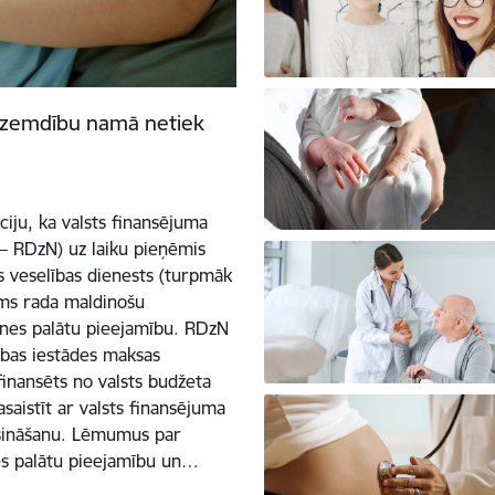
Dzemdību namā netiek
ciju, ka valsts finansējuma
 RDzN) uz laiku pieņēmis
s veselības dienests (turpmāk
ums rada maldinošu
enes palātu pieejamību. RDzN
cības iestādes maksas
finansēts no valsts budžeta
saistīt ar valsts finansējuma
šināšanu. Lēmumus par
s palātu pieejamību un…