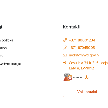
i
Kontakti
 politika
+371 80001234
+371 67045005
mība
E-pasts:
nvd@vmnvd.gov.lv
te
Cēsu iela 31 k-3, 6. ieeja
izvēles maiņa
Latvija, LV-1012
Visi kontakti