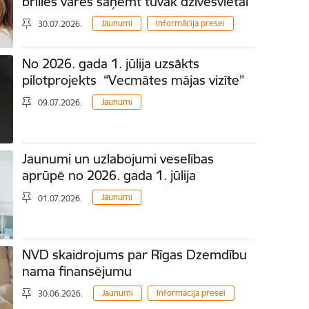
brilles varēs saņemt tuvāk dzīvesvietai
Jaunumi
Informācija presei
30.07.2026.
No 2026. gada 1. jūlija uzsākts
pilotprojekts “Vecmātes mājas vizīte”
Jaunumi
09.07.2026.
Jaunumi un uzlabojumi veselības
aprūpē no 2026. gada 1. jūlija
Jaunumi
01.07.2026.
NVD skaidrojums par Rīgas Dzemdību
nama finansējumu
Jaunumi
Informācija presei
30.06.2026.