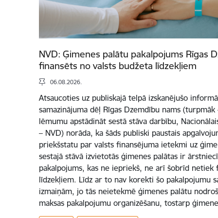
NVD: Ģimenes palātu pakalpojums Rīgas 
finansēts no valsts budžeta līdzekļiem
06.08.2026.
Atsaucoties uz publiskajā telpā izskanējušo informā
samazinājuma dēļ Rīgas Dzemdību nams (turpmāk –
lēmumu apstādināt sestā stāva darbību, Nacionālai
– NVD) norāda, ka šāds publiski paustais apgalvoj
priekšstatu par valsts finansējuma ietekmi uz ģim
sestajā stāvā izvietotās ģimenes palātas ir ārstnie
pakalpojums, kas ne iepriekš, ne arī šobrīd netiek 
līdzekļiem. Līdz ar to nav korekti šo pakalpojumu sa
izmaiņām, jo tās neietekmē ģimenes palātu nodro
maksas pakalpojumu organizēšanu, tostarp ģimene